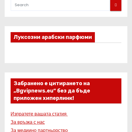
Луксозни арабски парфюми
Забранено е цитирането на
„Bgvipnews.eu“ без да бъде
приложен хиперлинк!
Изпратете вашата статия
За връзка с нас
За медиино партньорство