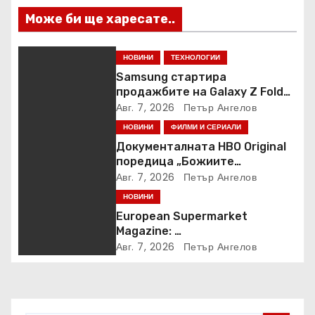
Може би ще харесате..
НОВИНИ
ТЕХНОЛОГИИ
Samsung стартира
продажбите на Galaxy Z Fold8
Ultra, Fold8, Flip8, Watch Ultra2
Авг. 7, 2026
Петър Ангелов
и Watch9
НОВИНИ
ФИЛМИ И СЕРИАЛИ
Документалната HBO Original
поредица „Божиите
чудовища“ дебютира в HBO
Авг. 7, 2026
Петър Ангелов
Max
НОВИНИ
European Supermarket
Magazine:
Български магазин е сред
Авг. 7, 2026
Петър Ангелов
най-добрите супермаркети в
Европа