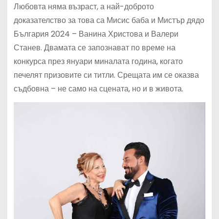
Любовта няма възраст, а най-доброто
доказателство за това са Мисис баба и Мистър дядо
България 2024 – Ванина Христова и Валери
Станев. Двамата се запознават по време на
конкурса през януари миналата година, когато
печелят призовите си титли. Срещата им се оказва
съдбовна – не само на сцената, но и в живота.