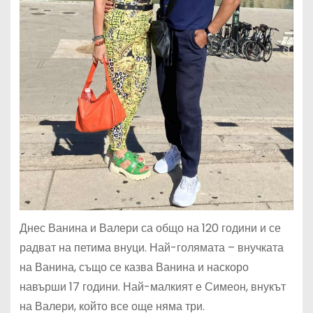
Днес Ванина и Валери са общо на 120 години и се
радват на петима внуци. Най-голямата – внучката
на Ванина, също се казва Ванина и наскоро
навърши 17 години. Най-малкият е Симеон, внукът
на Валери, който все още няма три.