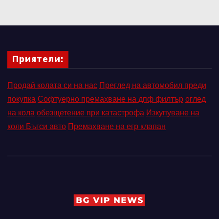
Приятели:
Продай колата си на нас
Преглед на автомобил преди
покупка
Софтуерно премахване на дпф филтър
оглед
на кола
обезщетение при катастрофа
Изкупуване на
коли Бъгси авто
Премахване на егр клапан