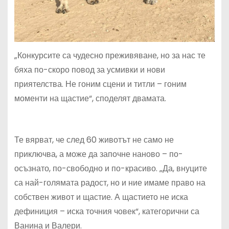
„Конкурсите са чудесно преживяване, но за нас те
бяха по-скоро повод за усмивки и нови
приятелства. Не гоним сцени и титли – гоним
моменти на щастие“, споделят двамата.
Те вярват, че след 60 животът не само не
приключва, а може да започне наново – по-
осъзнато, по-свободно и по-красиво. „Да, внуците
са най-голямата радост, но и ние имаме право на
собствен живот и щастие. А щастието не иска
дефиниция – иска точния човек“, категорични са
Ванина и Валери.