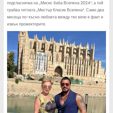
подгласничка на „Мисис баба Вселена 2024“, а той
грабва титлата „Мистър Класик Вселена“. Само два
месеца по-късно любовта между тях вече е факт и
извън прожекторите.