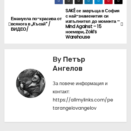
SAKÉ се завръща в София
Н
с най-знаменития си
Емануела по-красива от
изпълнител до момента –
а
всякога в „Късай“ /
Mind Against – 15
ВИДЕО/
ноември, Zoki’s
в
Warehouse
и
By
Петър
г
Ангелов
а
За повече информация и
ц
контакт:
и
https://allmylinks.com/pe
tarangelovangelov
я