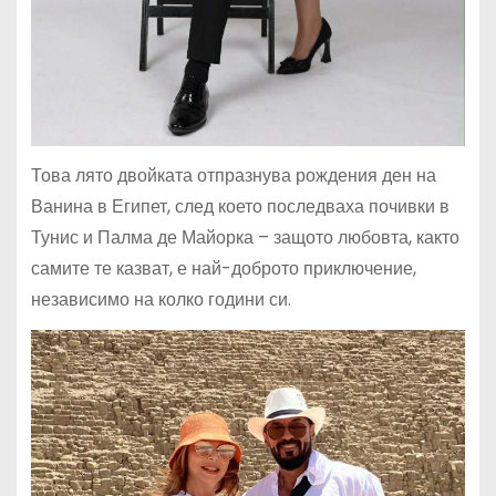
Това лято двойката отпразнува рождения ден на
Ванина в Египет, след което последваха почивки в
Тунис и Палма де Майорка – защото любовта, както
самите те казват, е най-доброто приключение,
независимо на колко години си.