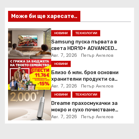
Може би ще харесате..
НОВИНИ
ТЕХНОЛОГИИ
Samsung пуска първата в
света HDR10+ ADVANCED
стрийминг услуга в Prime
Авг. 7, 2026
Петър Ангелов
Video
НОВИНИ
Близо 6 млн. броя основни
хранителни продукти са
закупени от „Кошница с
Авг. 7, 2026
Петър Ангелов
грижа“ в Kaufland от старта на
НОВИНИ
ТЕХНОЛОГИИ
кампанията
Dreame прахосмукачки за
мокро и сухо почистване
надхвърлиха 2 000 патентни
Авг. 7, 2026
Петър Ангелов
заявки в световен мащаб