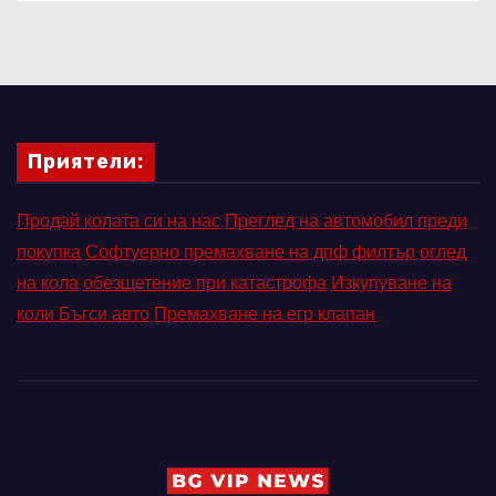
Приятели:
Продай колата си на нас
Преглед на автомобил преди
покупка
Софтуерно премахване на дпф филтър
оглед
на кола
обезщетение при катастрофа
Изкупуване на
коли Бъгси авто
Премахване на егр клапан