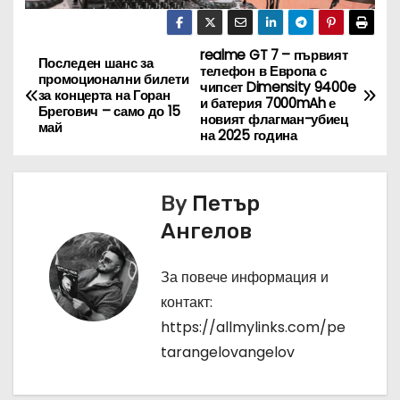
realme GT 7 – първият
Н
Последен шанс за
телефон в Европа с
промоционални билети
чипсет Dimensity 9400e
а
за концерта на Горан
и батерия 7000mAh е
Брегович – само до 15
новият флагман-убиец
май
в
на 2025 година
и
By
Петър
г
Ангелов
а
За повече информация и
ц
контакт:
и
https://allmylinks.com/pe
tarangelovangelov
я