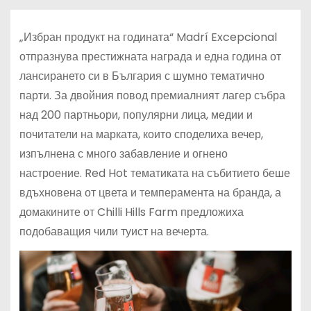
„Избран продукт на годината“ Madrí Excepcional
отпразнува престижната награда и една година от
лансирането си в България с шумно тематично
парти. За двойния повод премиалният лагер събра
над 200 партньори, популярни лица, медии и
почитатели на марката, които споделиха вечер,
изпълнена с много забавление и огнено
настроение. Red Hot тематиката на събитието беше
вдъхновена от цвета и темперамента на бранда, а
домакините от Chilli Hills Farm предложиха
подобаващия чили туист на вечерта.