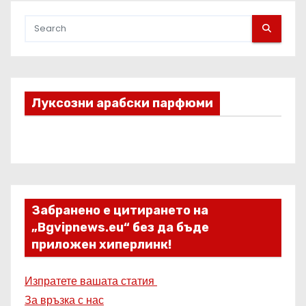
Луксозни арабски парфюми
Забранено е цитирането на
„Bgvipnews.eu“ без да бъде
приложен хиперлинк!
Изпратете вашата статия
За връзка с нас