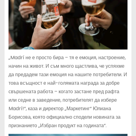
„Madrí не е просто бира – тя е емоция, настроение,
начин на живот. И съм много щастлива, че успяхме
да предадем тази емоция на нашите потребители. И
това всъщност е най-голямата награда за добре
свършената работа – когато застане пред рафта
или седне в заведение, потребителят да избере
Madrí!“, каза и директор „Маркетинг“ Юлиана
Борисова, която официално сподели новината за
признанието „Избран продукт на годината“.