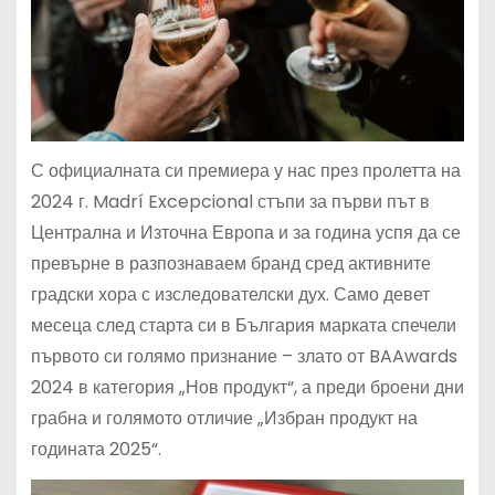
С официалната си премиера у нас през пролетта на
2024 г. Madrí Excepcional стъпи за първи път в
Централна и Източна Европа и за година успя да се
превърне в разпознаваем бранд сред активните
градски хора с изследователски дух. Само девет
месеца след старта си в България марката спечели
първото си голямо признание – злато от BAAwards
2024 в категория „Нов продукт“, а преди броени дни
грабна и голямото отличие „Избран продукт на
годината 2025“.