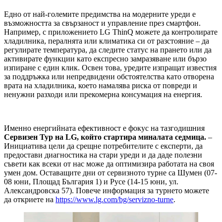
Едно от най-големите предимства на модерните уреди е
възможността за свързаност и управление през смартфон.
Например, с приложението LG ThinQ можете да контролирате
хладилника, пералнята или климатика си от разстояние – да
регулирате температура, да следите статус на прането или да
активирате функции като експресно замразяване или бързо
изпиране с един клик. Освен това, уредите изпращат известия
за поддръжка или непредвидени обстоятелства като отворена
врата на хладилника, което намалява риска от повреди и
ненужни разходи или прекомерна консумация на енергия.
Именно енергийната ефективност е фокус на тазгодишния
Сервизен Тур на LG, който стартира миналата седмица.
–
Инициатива цели да срещне потребителите с експерти, да
предостави диагностика на стари уреди и да даде полезни
съвети как всеки от нас може да оптимизира работата на своя
умен дом. Оставащите дни от сервизното турне са Шумен (07-
08 юни, Площад България 1) и Русе (14-15 юни, ул.
Александровска 57). Повече информация за турнето можете
да откриете на
https://www.lg.com/bg/servizno-turne
.