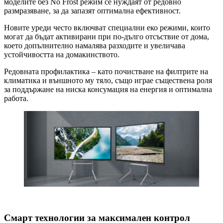
моделите без No Frost режим се нуждаят от редовно
размразяване, за да запазят оптимална ефективност.
Новите уреди често включват специални еко режими, които
могат да бъдат активирани при по-дълго отсъствие от дома,
което допълнително намалява разходите и увеличава
устойчивостта на домакинството.
Редовната профилактика – като почистване на филтрите на
климатика и външното му тяло, също играе съществена роля
за поддържане на ниска консумация на енергия и оптимална
работа.
Смарт технологии за максимален контрол