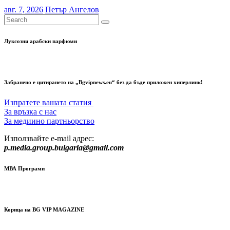
авг. 7, 2026
Петър Ангелов
Луксозни арабски парфюми
Забранено е цитирането на „Bgvipnews.eu“ без да бъде приложен хиперлинк!
Изпратете вашата статия
За връзка с нас
За медиино партньорство
Използвайте e-mail адрес:
p.media.group.bulgaria@gmail.com
МВА Програми
Корица на BG VIP MAGAZINE