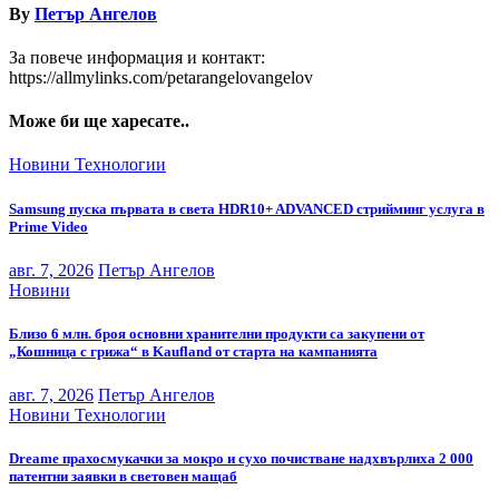
By
Петър Ангелов
За повече информация и контакт:
https://allmylinks.com/petarangelovangelov
Може би ще харесате..
Новини
Технологии
Samsung пуска първата в света HDR10+ ADVANCED стрийминг услуга в
Prime Video
авг. 7, 2026
Петър Ангелов
Новини
Близо 6 млн. броя основни хранителни продукти са закупени от
„Кошница с грижа“ в Kaufland от старта на кампанията
авг. 7, 2026
Петър Ангелов
Новини
Технологии
Dreame прахосмукачки за мокро и сухо почистване надхвърлиха 2 000
патентни заявки в световен мащаб