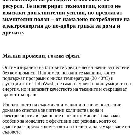
ресурси. Те интегрират технологии, които не
изискват допълнителни усилия, но предлагат
значителни ползи – от намалено потребление на
електроенергия до по-добра грижа за дома и
дрехите.
Малки промени, голям ефект
Оптимизирането на битовите уреди е лесен начин за пестене
без компромиси. Например, пералните машини, които
поддържат програми с ниска температура (30-40°C) и
функции като TurboWash, не само намаляват консумацията на
енергия, но и запазват качеството на тъканите и съкращават
времето за пране.
Използването на съдомиялни машини от ново поколение
доказано спестява значителни количества вода и
електроенергия в сравнение с ръчното миене. Това важи
особено за моделите с ефективни еко режими, които се
адаптират спрямо количеството и степента на замърсяване на
съдовете.