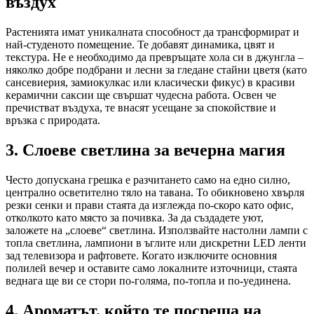
въздух
Растенията имат уникалната способност да трансформират и
най-студеното помещение. Те добавят динамика, цвят и
текстура. Не е необходимо да превръщате хола си в джунгла –
няколко добре подбрани и лесни за гледане стайни цветя (като
сансевиерия, замиокулкас или класически фикус) в красиви
керамични саксии ще свършат чудесна работа. Освен че
пречистват въздуха, те внасят усещане за спокойствие и
връзка с природата.
3. Слоеве светлина за вечерна магия
Често допускана грешка е разчитането само на едно силно,
централно осветително тяло на тавана. То обикновено хвърля
резки сенки и прави стаята да изглежда по-скоро като офис,
отколкото като място за почивка. За да създадете уют,
заложете на „слоеве“ светлина. Използвайте настолни лампи с
топла светлина, лампиони в ъглите или дискретни LED ленти
зад телевизора и рафтовете. Когато изключите основния
полилей вечер и оставите само локалните източници, стаята
веднага ще ви се стори по-голяма, по-топла и по-уединена.
4. Ароматът, който те посреща на