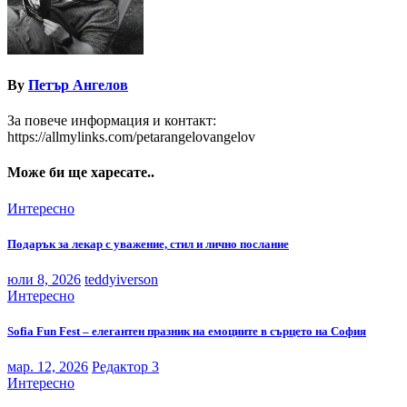
By
Петър Ангелов
За повече информация и контакт:
https://allmylinks.com/petarangelovangelov
Може би ще харесате..
Интересно
Подарък за лекар с уважение, стил и лично послание
юли 8, 2026
teddyiverson
Интересно
Sofia Fun Fest – елегантен празник на емоциите в сърцето на София
мар. 12, 2026
Редактор 3
Интересно