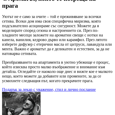
прага
Уютът не е само за очите – той е преживяване за всички
сетива. Всеки дом има своя специфична миризма, която
подсъзнателно асоциираме със сигурност. Можете да я
моделирате според сезона и настроението си. През по-
хладните месеци заложете на ароматни свещи с нотки на
канела, ванилия, кедрово дърво или карамфил. През лятото
изберете дифузер с етерични масла от цитруси, лавандула или
мента. Важно е ароматът да е деликатен и естествен, за да не
натоварва сетивата.
Преобразяването на апартамента в уютно убежище е процес,
който изисква просто малко въображение и внимание към
детайла. Огледайте се наоколо още днес и вижте кое е малкото
нещо, което можете да добавите или промените, за да се
усмихнете следващия път, когато прекрачите прага.
Навигация
Подарък за лекар с уважение, стил и лично послание