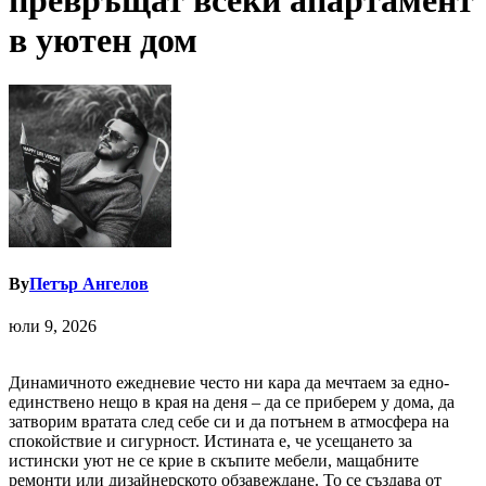
превръщат всеки апартамент
в уютен дом
By
Петър Ангелов
юли 9, 2026
Динамичното ежедневие често ни кара да мечтаем за едно-
единствено нещо в края на деня – да се приберем у дома, да
затворим вратата след себе си и да потънем в атмосфера на
спокойствие и сигурност. Истината е, че усещането за
истински уют не се крие в скъпите мебели, мащабните
ремонти или дизайнерското обзавеждане. То се създава от