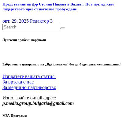
Представяне на Д-р Стояна Нацева в Bazaar: Нов поглед към
лидерството чрез съзнателно пробуждане
окт. 29, 2025
Редактор 3
Луксозни арабски парфюми
Забранено е цитирането на „Bgvipnews.eu“ без да бъде приложен хиперлинк!
Изпратете вашата статия
За връзка с нас
За медиино партньорство
Използвайте e-mail адрес:
p.media.group.bulgaria@gmail.com
МВА Програми