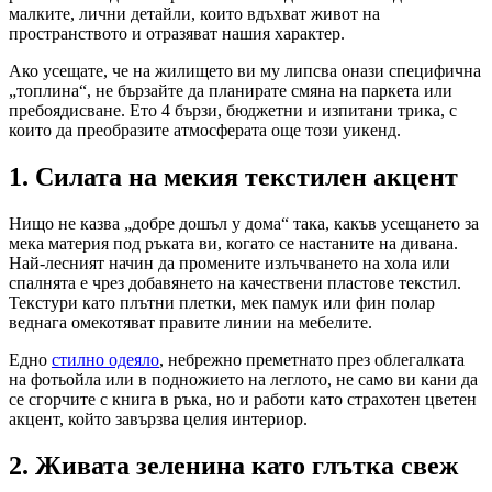
малките, лични детайли, които вдъхват живот на
пространството и отразяват нашия характер.
Ако усещате, че на жилището ви му липсва онази специфична
„топлина“, не бързайте да планирате смяна на паркета или
пребоядисване. Ето 4 бързи, бюджетни и изпитани трика, с
които да преобразите атмосферата още този уикенд.
1. Силата на мекия текстилен акцент
Нищо не казва „добре дошъл у дома“ така, какъв усещането за
мека материя под ръката ви, когато се настаните на дивана.
Най-лесният начин да промените излъчването на хола или
спалнята е чрез добавянето на качествени пластове текстил.
Текстури като плътни плетки, мек памук или фин полар
веднага омекотяват правите линии на мебелите.
Едно
стилно одеяло
, небрежно преметнато през облегалката
на фотьойла или в подножието на леглото, не само ви кани да
се сгорчите с книга в ръка, но и работи като страхотен цветен
акцент, който завързва целия интериор.
2. Живата зеленина като глътка свеж