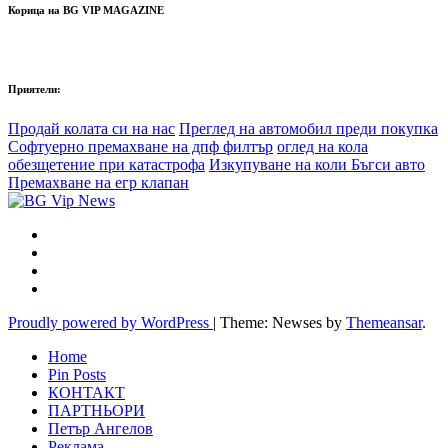
Корица на BG VIP MAGAZINE
Приятели:
Продай колата си на нас
Преглед на автомобил преди покупка
Софтуерно премахване на дпф филтър
оглед на кола
обезщетение при катастрофа
Изкупуване на коли Бъгси авто
Премахване на егр клапан
Proudly powered by WordPress
|
Theme: Newses by
Themeansar
.
Home
Pin Posts
КОНТАКТ
ПАРТНЬОРИ
Петър Ангелов
Реклама