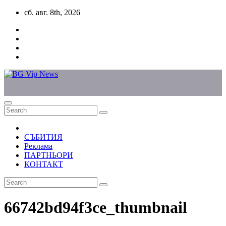
Skip
сб. авг. 8th, 2026
to
content
СЪБИТИЯ
Реклама
ПАРТНЬОРИ
КОНТАКТ
66742bd94f3ce_thumbnail