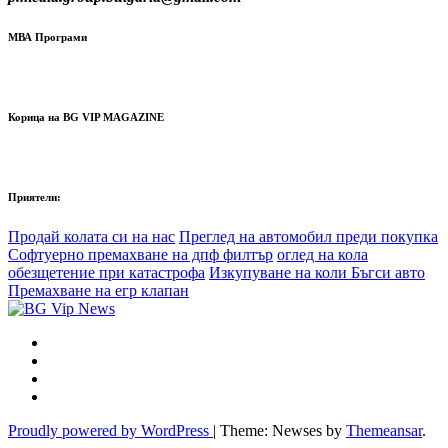
МВА Програми
Корица на BG VIP MAGAZINE
Приятели:
Продай колата си на нас
Преглед на автомобил преди покупка
Софтуерно премахване на дпф филтър
оглед на кола
обезщетение при катастрофа
Изкупуване на коли Бъгси авто
Премахване на егр клапан
Proudly powered by WordPress
|
Theme: Newses by
Themeansar
.