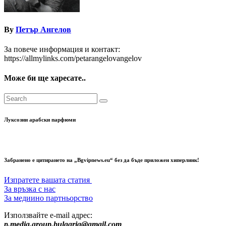
By
Петър Ангелов
За повече информация и контакт:
https://allmylinks.com/petarangelovangelov
Може би ще харесате..
Луксозни арабски парфюми
Забранено е цитирането на „Bgvipnews.eu“ без да бъде приложен хиперлинк!
Изпратете вашата статия
За връзка с нас
За медиино партньорство
Използвайте e-mail адрес:
p.media.group.bulgaria@gmail.com