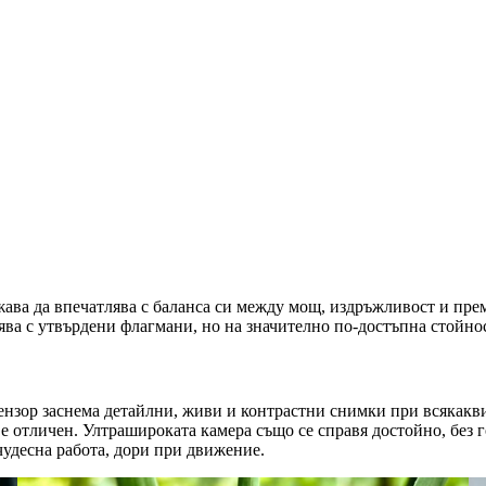
ава да впечатлява с баланса си между мощ, издръжливост и прем
нява с утвърдени флагмани, но на значително по-достъпна стойнос
ензор заснема детайлни, живи и контрастни снимки при всякакви
 е отличен. Ултрашироката камера също се справя достойно, без
чудесна работа, дори при движение.