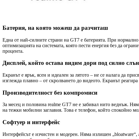
Батерия, на която можеш да разчиташ
Една от най-силните страни на GT7 е батерията. При нормално 
оптимизацията на системата, която пести енергия без да огран
процента.
Дисплей, който остава видим дори под силно слъ
Екранът е ярък, ясен и идеален за лятото – не се налага да при
изглежда плавно – от скролването до видеото. Екранът реагира 
Производителност без компромиси
За месец и половина realme GT7 не е забивал нито веднъж. Няма
на тежки мобилни заглавия. Това е телефон, който спокойно мо
Софтуер и интерфейс
Интерфейсът е изчистен и модерен. Няма излишен „bloatware“,