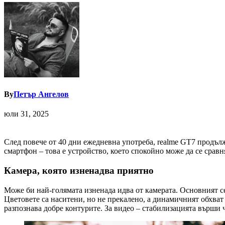
By
Петър Ангелов
юли 31, 2025
След повече от 40 дни ежедневна употреба, realme GT7 продълж
смартфон – това е устройство, което спокойно може да се срав
Камера, която изненадва приятно
Може би най-голямата изненада идва от камерата. Основният с
Цветовете са наситени, но не прекалено, а динамичният обхват
разпознава добре контурите. За видео – стабилизацията върши 