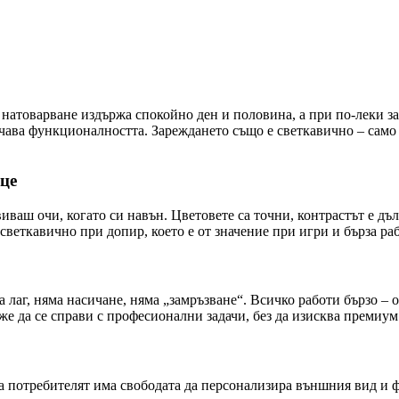
натоварване издържа спокойно ден и половина, а при по-леки зад
ичава функционалността. Зареждането също е светкавично – само 
нце
свиваш очи, когато си навън. Цветовете са точни, контрастът е дъ
светкавично при допир, което е от значение при игри и бърза ра
 лаг, няма насичане, няма „замръзване“. Всичко работи бързо – 
же да се справи с професионални задачи, без да изисква премиум
 а потребителят има свободата да персонализира външния вид и 