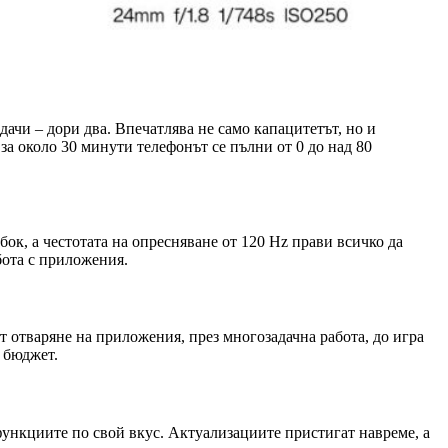
ачи – дори два. Впечатлява не само капацитетът, но и
за около 30 минути телефонът се пълни от 0 до над 80
лбок, а честотата на опресняване от 120 Hz прави всичко да
бота с приложения.
от отваряне на приложения, през многозадачна работа, до игра
 бюджет.
функциите по свой вкус. Актуализациите пристигат навреме, а