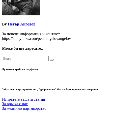
By
Петър Ангелов
За повече информация и контакт:
https://allmylinks.com/petarangelovangelov
Може би ще харесате..
Луксозни арабски парфюми
Забранено е цитирането на „Bgvipnews.eu“ без да бъде приложен хиперлинк!
Изпратете вашата статия
За връзка с нас
За медиино партньорство