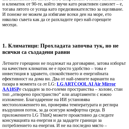
и климатик от 90-те, който звучи като реактивен самолет – е,
тогава лятото се усеща като предизвикателство за оцеляване.
И понеже не можем да избягаме всеки ден на море, ето
няколко съвета как да се разхладите през най-горещите
месеци.
1. Климатици: Прохладата започва тук, но не
всички са създадени равни
Летните горещини не подлежат на договаряне, затова изборът
на качествен климатик не е просто удобство – това е
инвестиция в здравето, спокойствието и енергийната
ефективност на дома ви. Два от най-умните варианти на
пазара в момента са от LG:
LG ARTCOOL AI Air Mirror
AA18SP
е създаден за по-големи пространства – холове, стаи
тип „отворено пространство“ или апартаменти с южно
изложение. Благодарение на ИИ установява
местоположението ви, проверява температурата и реглира
въздушния поток, за да осигури комфортна среда. В
приложението LG ThinQ можете проактивно да следите
консумацията на енергия и да зададете граници за
потреблението на енергия. И не на последно място –