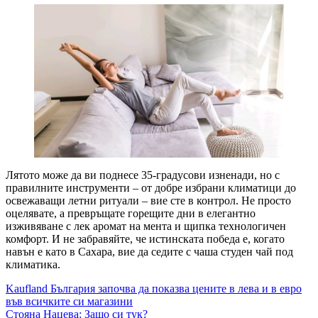
Лятото може да ви поднесе 35-градусови изненади, но с
правилните инструменти – от добре избрани климатици до
освежаващи летни ритуали – вие сте в контрол. Не просто
оцелявате, а превръщате горещите дни в елегантно
изживяване с лек аромат на мента и щипка технологичен
комфорт. И не забравяйте, че истинската победа е, когато
навън е като в Сахара, вие да седите с чаша студен чай под
климатика.
Навигация
Kaufland България започва да показва цените в лева и в евро
във всичките си магазини
Стояна Нацева: Защо си тук?