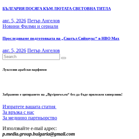
БЪЛГАРИЯ ПОСЯГА КЪМ ЛЮТАТА СВЕТОВНА ТИТЛА
авг. 5, 2026
Петър Ангелов
Новини
Филми и сериали
Проследяваме подготовката на „Сиатъл Сийхоукс“ в HBO Max
авг. 5, 2026
Петър Ангелов
Луксозни арабски парфюми
Забранено е цитирането на „Bgvipnews.eu“ без да бъде приложен хиперлинк!
Изпратете вашата статия
За връзка с нас
За медиино партньорство
Използвайте e-mail адрес:
p.media.group.bulgaria@gmail.com