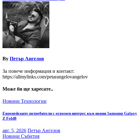
By
Петър Ангелов
За повече информация и контакт:
https://allmylinks.com/petarangelovangelov
Може би ще харесате..
Новини
Технологии
Европейските потребители с огромен интерес към новия Samsung Galaxy
Z Fold8
авг. 5, 2026
Петър Ангелов
Новини
Събития