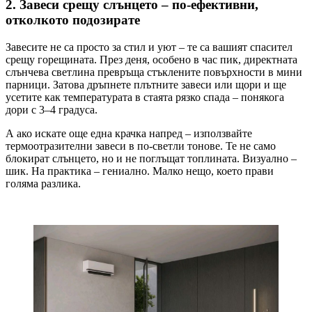
2. Завеси срещу слънцето – по-ефективни,
отколкото подозирате
Завесите не са просто за стил и уют – те са вашият спасител
срещу горещината. През деня, особено в час пик, директната
слънчева светлина превръща стъклените повърхности в мини
парници. Затова дръпнете плътните завеси или щори и ще
усетите как температурата в стаята рязко спада – понякога
дори с 3–4 градуса.
А ако искате още една крачка напред – използвайте
термоотразителни завеси в по-светли тонове. Те не само
блокират слънцето, но и не поглъщат топлината. Визуално –
шик. На практика – гениално. Малко нещо, което прави
голяма разлика.