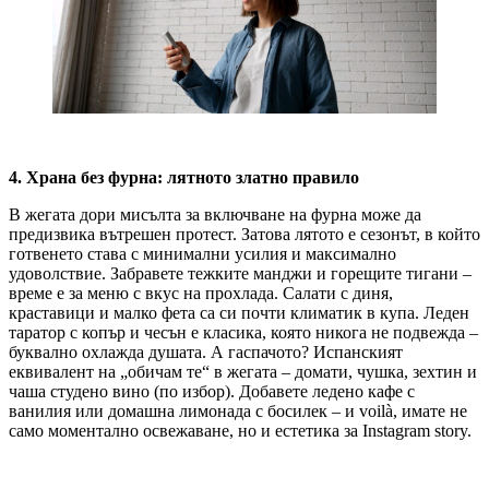
4. Храна без фурна: лятното златно правило
В жегата дори мисълта за включване на фурна може да
предизвика вътрешен протест. Затова лятото е сезонът, в който
готвенето става с минимални усилия и максимално
удоволствие. Забравете тежките манджи и горещите тигани –
време е за меню с вкус на прохлада. Салати с диня,
краставици и малко фета са си почти климатик в купа. Леден
таратор с копър и чесън е класика, която никога не подвежда –
буквално охлажда душата. А гаспачото? Испанският
еквивалент на „обичам те“ в жегата – домати, чушка, зехтин и
чаша студено вино (по избор). Добавете ледено кафе с
ванилия или домашна лимонада с босилек – и voilà, имате не
само моментално освежаване, но и естетика за Instagram story.