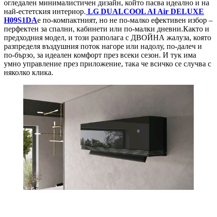
огледален минималистичен дизайн, който пасва идеално и на
най-естетския интериор.
LG DUALCOOL AI Air DELUXE
H09S1DA
е по-компактният, но не по-малко ефективен избор –
перфектен за спални, кабинети или по-малки дневни.Както и
предходния модел, и този разполага с ДВОЙНА жалуза, която
разпределя въздушния поток нагоре или надолу, по-далеч и
по-бързо, за идеален комфорт през всеки сезон. И тук има
умно управление през приложение, така че всичко се случва с
няколко кликa.