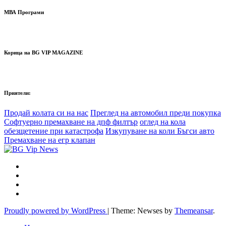
МВА Програми
Корица на BG VIP MAGAZINE
Приятели:
Продай колата си на нас
Преглед на автомобил преди покупка
Софтуерно премахване на дпф филтър
оглед на кола
обезщетение при катастрофа
Изкупуване на коли Бъгси авто
Премахване на егр клапан
Proudly powered by WordPress
|
Theme: Newses by
Themeansar
.