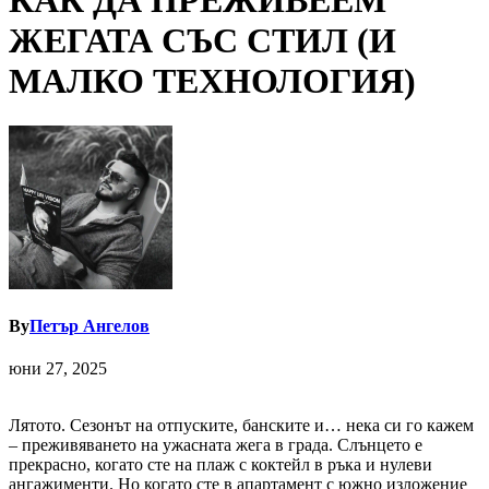
КАК ДА ПРЕЖИВЕЕМ
ЖЕГАТА СЪС СТИЛ (И
МАЛКО ТЕХНОЛОГИЯ)
By
Петър Ангелов
юни 27, 2025
Лятото. Сезонът на отпуските, банските и… нека си го кажем
– преживяването на ужасната жега в града. Слънцето е
прекрасно, когато сте на плаж с коктейл в ръка и нулеви
ангажименти. Но когато сте в апартамент с южно изложение