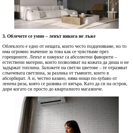
3.
Облечете се умно – ленът никога не лъже
Облеклото е едно от нещата, които често подценяваме, но то
има огромно значение за това как се чувстваме през
горещините. Ленът и памукът са абсолютни фаворити –
естествени материи, които позволяват на кожата да диша и не
задържат топлина. Заложете на светли цветове – те отразяват
слънчевата светлина, за разлика от тъмните, които я
абсорбират. А и, честно казано, няма нищо по-хубаво от
ленена риза, която се развява от вятъра. Като да си на остров,
дори когато си просто до кварталното магазинче.