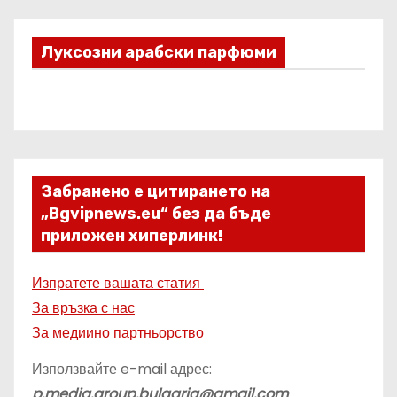
Луксозни арабски парфюми
Забранено е цитирането на
„Bgvipnews.eu“ без да бъде
приложен хиперлинк!
Изпратете вашата статия
За връзка с нас
За медиино партньорство
Използвайте e-mail адрес:
p.media.group.bulgaria@gmail.com