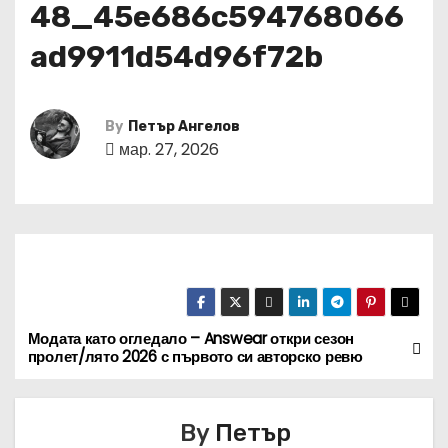
48_45e686c594768066
ad9911d54d96f72b
By
Петър Ангелов
мар. 27, 2026
Модата като огледало – Answear откри сезон
Н
пролет/лято 2026 с първото си авторско ревю
а
в
By
Петър