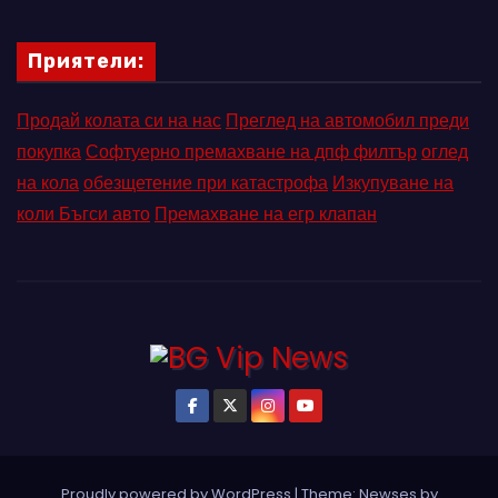
Приятели:
Продай колата си на нас
Преглед на автомобил преди
покупка
Софтуерно премахване на дпф филтър
оглед
на кола
обезщетение при катастрофа
Изкупуване на
коли Бъгси авто
Премахване на егр клапан
Proudly powered by WordPress
|
Theme: Newses by