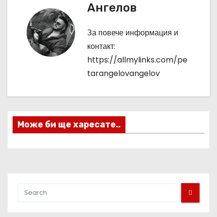
Ангелов
и
г
За повече информация и
контакт:
а
https://allmylinks.com/pe
ц
tarangelovangelov
и
я
Може би ще харесате..