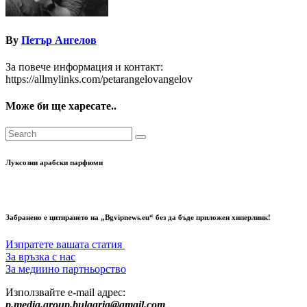
By
Петър Ангелов
За повече информация и контакт:
https://allmylinks.com/petarangelovangelov
Може би ще харесате..
Луксозни арабски парфюми
Забранено е цитирането на „Bgvipnews.eu“ без да бъде приложен хиперлинк!
Изпратете вашата статия
За връзка с нас
За медиино партньорство
Използвайте e-mail адрес:
p.media.group.bulgaria@gmail.com