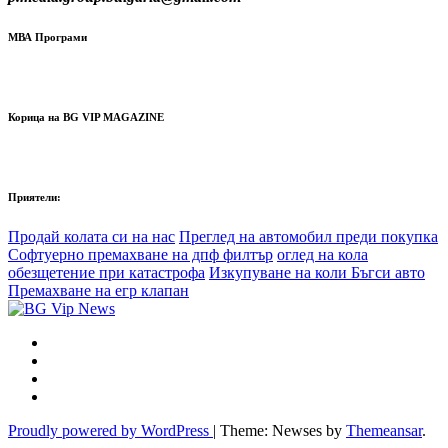
МВА Програми
Корица на BG VIP MAGAZINE
Приятели:
Продай колата си на нас
Преглед на автомобил преди покупка
Софтуерно премахване на дпф филтър
оглед на кола
обезщетение при катастрофа
Изкупуване на коли Бъгси авто
Премахване на егр клапан
Proudly powered by WordPress
|
Theme: Newses by
Themeansar
.