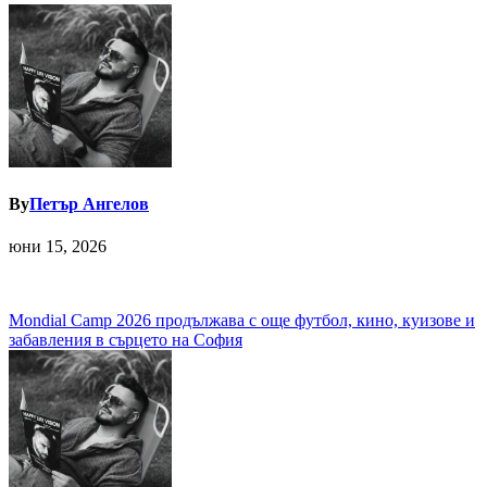
By
Петър Ангелов
юни 15, 2026
Навигация
Mondial Camp 2026 продължава с още футбол, кино, куизове и
забавления в сърцето на София