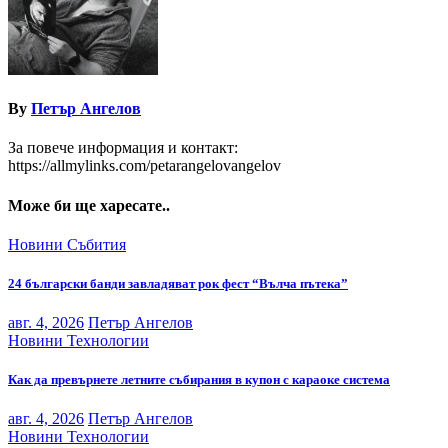
By
Петър Ангелов
За повече информация и контакт:
https://allmylinks.com/petarangelovangelov
Може би ще харесате..
Новини
Събития
24 български банди завладяват рок фест “Вълча пътека”
авг. 4, 2026
Петър Ангелов
Новини
Технологии
Как да превърнете летните събирания в купон с караоке система
авг. 4, 2026
Петър Ангелов
Новини
Технологии