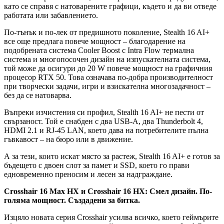
като се справя с натоварените графици, където и да ви отведе
работата или забавлението.
По-тънък и по-лек от предишното поколение, Stealth 16 AI+
все още предлага повече мощност – благодарение на
подобрената система Cooler Boost с Intra Flow термална
система и многопосочен дизайн на изпускателната система,
той може да осигури до 20 W повече мощност на графичния
процесор RTX 50. Това означава по-добра производителност
при творчески задачи, игри и взискателна многозадачност –
без да се натоварва.
Въпреки изчистения си профил, Stealth 16 AI+ не пести от
свързаност. Той е снабден с два USB-A, два Thunderbolt 4,
HDMI 2.1 и RJ-45 LAN, което дава на потребителите пълна
гъвкавост – на бюро или в движение.
А за тези, които искат място за растеж, Stealth 16 AI+ е готов за
бъдещето с двоен слот за памет и SSD, което го прави
едновременно преносим и лесен за надграждане.
Crosshair 16 Max HX и Crosshair 16 HX: Смел дизайн. По-
голяма мощност. Създадени за битка.
Изцяло новата серия Crosshair усилва всичко, което геймърите