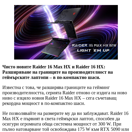
Чисто новите Raider 16 Max HX и Raider 16 HX:
Разширяване на границите на производителност на
геймърските лаптопи – в по-компактно шаси.
Известна с това, че разширява границите на гейминг
производителността, серията Raider отново се издига на ново
ниво с изцяло новия Raider 16 Max HX – сега съчетаващ
рекордна мощност в по-компактно шаси.
Не позволявайте на размерите му да ви заблуждават. Raider 16
Max HX е първият в света геймърски лаптоп, способен да
осигури огромната обща системна мощност от 300 W. При
пълно натоварване той освобождава 175 W към RTX 5090 или