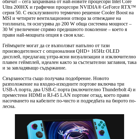
обичат – сега захранвана от най-новите процесори Intel Core
Ultra 200HX и графични процесори NVIDIA® GeForce RTX™
серия 50. С ексклузивното термично решение Cooler Boost на
MSI и четирите вентилационни отвора за отвеждане на
топлината, тя осигурява до 200 W обща системна мощност –
30 W увеличение спрямо предишното поколение – което я
прави най-мощната опция в своя клас.
Геймърите могат да се възползват напълно от тази
производителност с опционалния QHD+ 165Hz OLED
дисплей, предлагащ ултра-ясни визуализации и изключително
плавен геймплей, идеален както за състезателни заглавия, така
и за завладяващо съдържание.
Свързаността също получава подобрение. Новото
разположение на входно-изходните портове включва три
USB-A порта, два USB-C порта (включително Thunderbolt 4) и
преместени HDMI и RJ-45 LAN портове отзад, което прави
насочването на кабелите по-чисто и подредбата на бюрото по-
лесна.