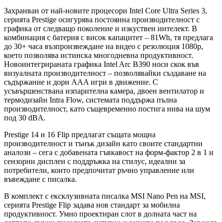
Захранван от най-новите процесори Intel Core Ultra Series 3,
серията Prestige осигурява постоянна производителност с
графика от следващо поколение и изкуствен интелект. В
комбинация с батерия с висок капацитет – 81Wh, тя предлага
до 30+ часа възпроизвеждане на видео с резолюция 1080p,
което позволява истинска многодневна продуктивност.
Новоинтегрираната графика Intel Arc B390 носи скок във
визуалната производителност – позволявайки създаване на
съдържание и дори AAA игри в движение. С
усъвършенствана изпарителна камера, двоен вентилатор и
термодизайн Intra Flow, системата поддържа пълна
производителност, като същевременно постига нива на шум
под 30 dBA.
Prestige 14 и 16 Flip предлагат същата мощна
производителност и тънък дизайн като своите стандартни
аналози – сега с добавената гъвкавост на форм-фактор 2 в 1 и
сензорни дисплеи с поддръжка на стилус, идеални за
потребители, които предпочитат ръчно управление или
въвеждане с писалка.
В комплект с ексклузивната писалка MSI Nano Pen на MSI,
серията Prestige Flip задава нов стандарт за мобилна
продуктивност. Умно проектиран слот в долната част на