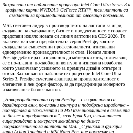
Захранвани от най-новите процесори Intel Core Ultra Series 3 и
графични карти NVIDIA® GeForce RTX™, тези лаптопи са
създадени за производителност от следващо поколение.
MSI, световен лидер в производството на лаптопи за игри,
създаване на съдържание, бизнес и продуктивност, с гордост
представи изцяло новата си линия лаптопи на CES 2026. Тя
включва напълно преработената серия Prestige, която е
създадена за съвременни професионалисти, изискващи
едновременно производителност и стил. Новата линия
Prestige дебютира с изцяло нов дизайнерски език, отличаващ
се с по-плавни, по-заоблени контури и изискана изработка,
които увеличават усещането за премиум дизайн отвътре и
отвън. Захранван от най-новите процесори Intel Core Ultra
Series 3, Prestige съчетава авангардна производителност с
елегантен и лек форм-фактор, за да предефинира модерното
изживяване с бизнес лаптоп.
„Новоразработената серия Prestige – с изцяло новия си
дизайнерски език, по-плавни контури и подобрена изработка –
подчертава ангажимента на MSI към иновациите в сегмента
за бизнес и продуктивност“, каза Ерик Куо, изпълнителен
вицепрезидент и генерален мениджър на бизнес
подразделението за лаптопи на MSI. „С уникални функции
като Action Touchpad и MSI Nano Pen, ние помагаме на