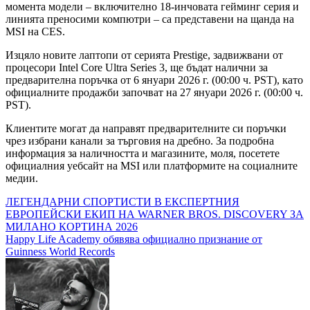
момента модели – включително 18-инчовата гейминг серия и
линията преносими компютри – са представени на щанда на
MSI на CES.
Изцяло новите лаптопи от серията Prestige, задвижвани от
процесори Intel Core Ultra Series 3, ще бъдат налични за
предварителна поръчка от 6 януари 2026 г. (00:00 ч. PST), като
официалните продажби започват на 27 януари 2026 г. (00:00 ч.
PST).
Клиентите могат да направят предварителните си поръчки
чрез избрани канали за търговия на дребно. За подробна
информация за наличността и магазините, моля, посетете
официалния уебсайт на MSI или платформите на социалните
медии.
Навигация
ЛЕГЕНДАРНИ СПОРТИСТИ В ЕКСПЕРТНИЯ
ЕВРОПЕЙСКИ ЕКИП НА WARNER BROS. DISCOVERY ЗА
МИЛАНО КОРТИНА 2026
Happy Life Academy обявява официално признание от
Guinness World Records