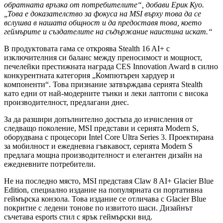
обратната връзка от потребителите“, добави Ерик Куо.
„Това е доказателство за фокуса на MSI върху това да се
вслушва в нашата общност и да предоставя това, което
геймърите и създателите на съдържание наистина искат.“
В продуктовата гама се откроява Stealth 16 AI+ с
изключителния си баланс между преносимост и мощност,
печелейки престижната награда CES Innovation Award в силно
конкурентната категория „Компютърен хардуер и
компоненти“. Това признание затвърждава серията Stealth
като едни от най-модерните тънки и леки лаптопи с висока
производителност, предлагани днес.
За да разшири допълнително достъпа до изчисления от
следващо поколение, MSI представи и серията Modern S,
оборудвана с процесори Intel Core Ultra Series 3. Проектирана
за мобилност и ежедневна гъвкавост, серията Modern S
предлага мощна производителност и елегантен дизайн на
ежедневните потребители.
Не на последно място, MSI представя Claw 8 AI+ Glacier Blue
Edition, специално издание на популярната си портативна
геймърска конзола. Това издание се отличава с Glacier Blue
покритие с ледени тонове по извитото шаси. Дизайнът
съчетава esports стил с ярък геймърски вид.