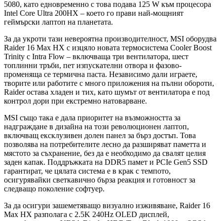
5080, като едновременно с това подава 125 W към процесора
Intel Core Ultra 200HX – което го прави най-мощният
геймърски лаптоп на планетата.
За да укроти тази невероятна производителност, MSI оборудва
Raider 16 Max HX с изцяло новата термосистема Cooler Boost
Trinity с Intra Flow – включваща три вентилатора, шест
топлинни тръби, пет изпускателни отвора и фазово-
променяща се термична паста. Независимо дали играете,
творите или работите с много приложения на пълни обороти,
Raider остава хладен и тих, като шумът от вентилатора е под
контрол дори при екстремно натоварване.
MSI също така е дала приоритет на възможността за
надграждане в дизайна на този революционен лаптоп,
включващ ексклузивен долен панел за бърз достъп. Това
позволява на потребителите лесно да разширяват паметта и
мястото за съхранение, без да е необходимо да свалят целия
заден капак. Поддръжката на DDR5 памет и PCIe Gen5 SSD
гарантират, че цялата система е в крак с темпото,
осигурявайки светкавично бърза реакция и готовност за
следващо поколение софтуер.
За да осигури зашеметяващо визуално изживяване, Raider 16
Max HX разполага с 2.5K 240Hz OLED дисплей,