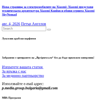
Нова страница за електромобилите на Xiaomi: Xiaomi представи
техническата архитектура Xiaomi Kunlun и обяви серията Xiaomi
SkyNomad
авг. 4, 2026
Петър Ангелов
Луксозни арабски парфюми
Забранено е цитирането на „Bgvipnews.eu“ без да бъде приложен хиперлинк!
Изпратете вашата статия
За връзка с нас
За медиино партньорство
Използвайте e-mail адрес:
p.media.group.bulgaria@gmail.com
МВА Програми