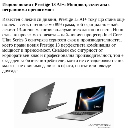
Изцяло новият Prestige 13 AI+: Мощност, съчетана с
несравнима преносимост
Известен с лекия си дизайн, Prestige 13 AI+ току-що стана още
по-лек – сега, с тегло само 899 грама, той официално е най-
лекият 13-инчов магнезиево-алуминиев лаптоп в света. Но не
става въпрос само за лекота – най-новият процесор Intel Core
Ultra Series 3 осигурява сериозен скок в производителността,
което прави новия Prestige 13 перфектната комбинация от
мощност и преносимост. Снабден със сигурност от
корпоративен клас и професионална производителност, той е
създаден за бизнес потребители, които не се задоволяват с по-
малко – независимо дали са в офиса, на път или някъде
другаде.