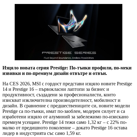
Изцяло новата серия Prestige: По-тънки профили, по-меки
извивки и по-премиум дизайн отвътре и отвън.
На CES 2026, MSI с гордост представи изцяло новите Prestige
14 и Prestige 16 – първокласни лаптопи за бизнес и
продуктивност, създадени за професионалисти, които
изискват изключителна производителност, мобилност и
дизайн. В сравнение с предшествениците си, новите модели
Prestige са по-тънки, имат по-заоблен, модерен силует и са
изработени изцяло от алуминий за забележимо по-изискано
премиум усещане. Prestige 14 тежи само 1,32 кг – с 22% по-
малко от предишното поколение – докато Prestige 16 остава
лидер в индустрията със само 1,59 кг.