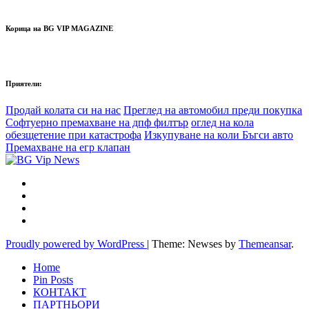
Корица на BG VIP MAGAZINE
Приятели:
Продай колата си на нас
Преглед на автомобил преди покупка
Софтуерно премахване на дпф филтър
оглед на кола
обезщетение при катастрофа
Изкупуване на коли Бъгси авто
Премахване на егр клапан
Proudly powered by WordPress
|
Theme: Newses by
Themeansar
.
Home
Pin Posts
КОНТАКТ
ПАРТНЬОРИ