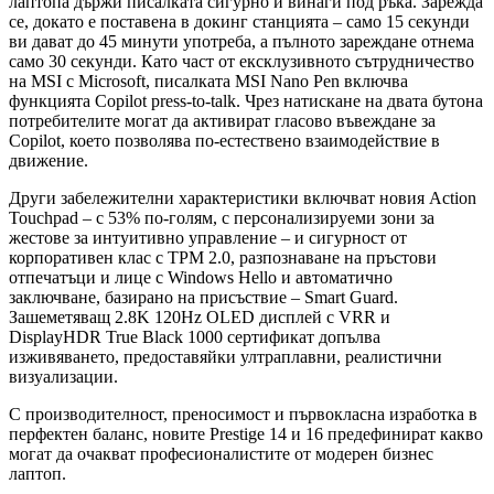
лаптопа държи писалката сигурно и винаги под ръка. Зарежда
се, докато е поставена в докинг станцията – само 15 секунди
ви дават до 45 минути употреба, а пълното зареждане отнема
само 30 секунди. Като част от ексклузивното сътрудничество
на MSI с Microsoft, писалката MSI Nano Pen включва
функцията Copilot press-to-talk. Чрез натискане на двата бутона
потребителите могат да активират гласово въвеждане за
Copilot, което позволява по-естествено взаимодействие в
движение.
Други забележителни характеристики включват новия Action
Touchpad – с 53% по-голям, с персонализируеми зони за
жестове за интуитивно управление – и сигурност от
корпоративен клас с TPM 2.0, разпознаване на пръстови
отпечатъци и лице с Windows Hello и автоматично
заключване, базирано на присъствие – Smart Guard.
Зашеметяващ 2.8K 120Hz OLED дисплей с VRR и
DisplayHDR True Black 1000 сертификат допълва
изживяването, предоставяйки ултраплавни, реалистични
визуализации.
С производителност, преносимост и първокласна изработка в
перфектен баланс, новите Prestige 14 и 16 предефинират какво
могат да очакват професионалистите от модерен бизнес
лаптоп.