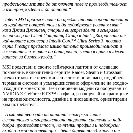
професионалистите да отключат повече производителност
и контрол, където и да отидат.“
„Intel и MSI продължават да предлагат авангардни иновации
на крайните потребители и да подобряват реалния свят“,
каза Джим Джонсън, старши вицепрезидент и генерален
мениджър на Client Computing Group в Intel. „Захранвана от
най-новите процесори Intel® Core™ Ultra Series 3, новата
серия Prestige предлага изключителна производителност и
изключителен живот на батерията, което я прави чудесен
лаптоп за бизнес нужди.“
MSI представи и своите геймърски лаптопи от следващо
поколение, включително сериите Raider, Stealth и Crosshair –
всеки от които е преосмислен с чисто ново шаси, подобрена
термална система и усъвършенствано оформление на входно-
изходните конектори. Тези обновени модели са оборудвани с
NVIDIA® GeForce RTX™ графика, разширявайки границите
на производителността, дизайна и иновациите, ориентирани
към потребителя.
„Пълният редизайн на нашата геймърска линия –
включително усъвършенствана термална система за най-
добра производителност, по-тънки профили и подобрени
входно-изходни конектори – беше директно вдъхновен от