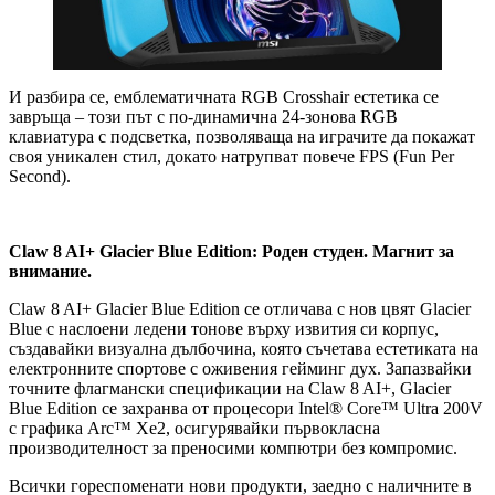
И разбира се, емблематичната RGB Crosshair естетика се
завръща – този път с по-динамична 24-зонова RGB
клавиатура с подсветка, позволяваща на играчите да покажат
своя уникален стил, докато натрупват повече FPS (Fun Per
Second).
Claw 8 AI+ Glacier Blue Edition: Роден студен. Магнит за
внимание.
Claw 8 AI+ Glacier Blue Edition се отличава с нов цвят Glacier
Blue с наслоени ледени тонове върху извития си корпус,
създавайки визуална дълбочина, която съчетава естетиката на
електронните спортове с оживения гейминг дух. Запазвайки
точните флагмански спецификации на Claw 8 AI+, Glacier
Blue Edition се захранва от процесори Intel® Core™ Ultra 200V
с графика Arc™ Xe2, осигурявайки първокласна
производителност за преносими компютри без компромис.
Всички гореспоменати нови продукти, заедно с наличните в