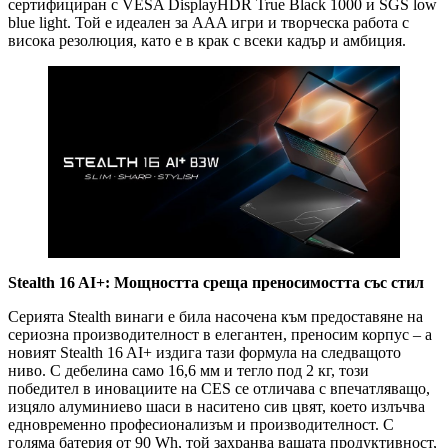
сертифициран с VESA DisplayHDR True Black 1000 и SGS low
blue light. Той е идеален за AAA игри и творческа работа с
висока резолюция, като е в крак с всеки кадър и амбиция.
Stealth 16 AI+: Мощността среща преносимостта със стил
Серията Stealth винаги е била насочена към предоставяне на
сериозна производителност в елегантен, преносим корпус – а
новият Stealth 16 AI+ издига тази формула на следващото
ниво. С дебелина само 16,6 мм и тегло под 2 кг, този
победител в иновациите на CES се отличава с впечатляващо,
изцяло алуминиево шаси в наситено сив цвят, което излъчва
едновременно професионализъм и производителност. С
голяма батерия от 90 Wh, той захранва вашата продуктивност,