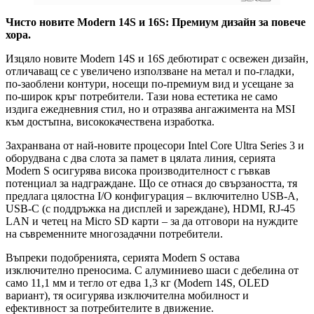
Чисто новите
Modern
14S и 16S: Премиум дизайн за повече
хора.
Изцяло новите Modern 14S и 16S дебютират с освежен дизайн,
отличаващ се с увеличено използване на метал и по-гладки,
по-заоблени контури, носещи по-премиум вид и усещане за
по-широк кръг потребители. Тази нова естетика не само
издига ежедневния стил, но и отразява ангажимента на MSI
към достъпна, висококачествена изработка.
Захранвана от най-новите процесори Intel Core Ultra Series 3 и
оборудвана с два слота за памет в цялата линия, серията
Modern S осигурява висока производителност с гъвкав
потенциал за надграждане. Що се отнася до свързаността, тя
предлага цялостна I/O конфигурация – включително USB-A,
USB-C (с поддръжка на дисплей и зареждане), HDMI, RJ-45
LAN и четец на Micro SD карти – за да отговори на нуждите
на съвременните многозадачни потребители.
Въпреки подобренията, серията Modern S остава
изключително преносима. С алуминиево шаси с дебелина от
само 11,1 мм и тегло от едва 1,3 кг (Modern 14S, OLED
вариант), тя осигурява изключителна мобилност и
ефективност за потребителите в движение.