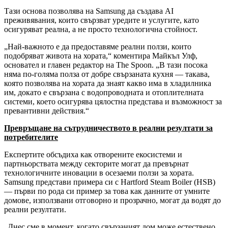
Тази основа позволява на Samsung да създава AI
преживявания, които свързват уредите и услугите, като
осигуряват реална, а не просто технологична стойност.
„Най-важното е да предоставяме реални ползи, които
подобряват живота на хората,“ коментира Майкъл Улф,
основател и главен редактор на The Spoon. „В тази посока
няма по-голяма полза от добре свързаната кухня — такава,
която позволява на хората да знаят какво има в хладилника
им, докато е свързана с водопроводната и отоплителната
системи, което осигурява цялостна представа и възможност за
превантивни действия.“
Превръщане на сътрудничеството в реални резултати за
потребителите
Експертите обсъдиха как отворените екосистеми и
партньорствата между секторите могат да превърнат
технологичните иновации в осезаеми ползи за хората.
Samsung представи примера си с Hartford Steam Boiler (HSB)
— първи по рода си пример за това как данните от умните
домове, използвани отговорно и прозрачно, могат да водят до
реални резултати.
„Днес сме в момент, когато свързаният дом може естествено