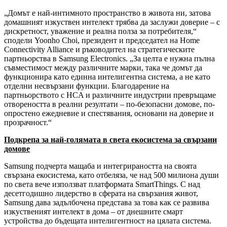
„Домът е най-интимното пространство в живота ни, затова
домашният изкуствен интелект трябва да заслужи доверие – с
дискретност, уважение и реална полза за потребителя,“
сподели Yoonho Choi, президент и председател на Home
Connectivity Alliance и ръководител на стратегическите
партньорства в Samsung Electronics. „За целта е нужна пълна
съвместимост между различните марки, така че домът да
функционира като единна интелигентна система, а не като
отделни несвързани функции. Благодарение на
партньорството с HCA и различните индустрии превръщаме
отвореността в реални резултати – по-безопасни домове, по-
опростено ежедневие и спестявания, основани на доверие и
прозрачност.“
Подкрепа за най-голямата в света екосистема за свързани
домове
Samsung подчерта мащаба и интегрираността на своята
свързана екосистема, като отбеляза, че над 500 милиона души
по света вече използват платформата SmartThings. С над
десетгодишно лидерство в сферата на свързания живот,
Samsung дава задълбочена представа за това как се развива
изкуственият интелект в дома – от днешните смарт
устройства до бъдещата интелигентност на цялата система.