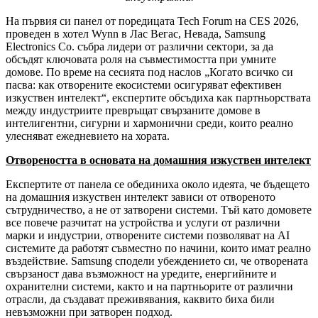
На първия си панел от поредицата Tech Forum на CES 2026,
проведен в хотел Wynn в Лас Вегас, Невада, Samsung
Electronics Co. събра лидери от различни сектори, за да
обсъдят ключовата роля на съвместимостта при умните
домове. По време на сесията под наслов „Когато всичко си
пасва: как отворените екосистеми осигуряват ефективен
изкуствен интелект“, експертите обсъдиха как партньорствата
между индустриите превръщат свързаните домове в
интелигентни, сигурни и хармонични среди, които реално
улесняват ежедневието на хората.
Отвореността в основата на домашния изкуствен интелект
Експертите от панела се обединиха около идеята, че бъдещето
на домашния изкуствен интелект зависи от отвореното
сътрудничество, а не от затворени системи. Тъй като домовете
все повече разчитат на устройства и услуги от различни
марки и индустрии, отворените системи позволяват на AI
системите да работят съвместно по начини, които имат реално
въздействие. Samsung сподели убеждението си, че отворената
свързаност дава възможност на уредите, енергийните и
охранителни системи, както и на партньорите от различни
отрасли, да създават преживявания, каквито биха били
невъзможни при затворен подход.