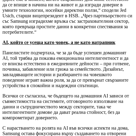
да се впише в начина ни на живот и да изгради доверие в
умните технологии, носейки директни ползи,“ сподели Jed
Usich, старши вицепрезидент в HSB. „Чрез партньорството си
със Samsung изградихме връзка със застрахователния сектор,
която превръща простите данни в конкретни спестявания за
потребителите.“
AI
, който се усеща като човек, а не като натрапник
Панелистите подчертаха, че за да бъде успешен домашният
AI, той трябва да показва емоционална интелигентност и да
се вписва естествено в ежедневните дейности – при готвене,
почивка, забавление или грижа за семейството. Дизайнът,
завладяващите истории и разбирането на човешкото
поведение играят важна роля, за да се превърнат свързаните
устройства в спокойни и надеждни спътници.
Всички се съгласиха, че бъдещето на домашния AI зависи от
съвместимостта на системите, отговорното използване на
данни и сътрудничеството между секторите, така че
интелигентните домове да дават реална стойност, без да
компрометират доверието.
С нарастването на ролята на AI във всички аспекти на дома,
Samsung остава фокусирана върху създаването на отворени