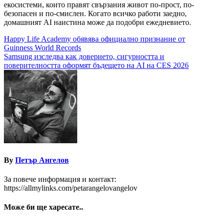
екосистеми, които правят свързания живот по-прост, по-
безопасен и по-смислен. Когато всичко работи заедно,
домашният AI наистина може да подобри ежедневието.
Навигация
Happy Life Academy обявява официално признание от
Guinness World Records
Samsung изследва как доверието, сигурността и
поверителността оформят бъдещето на AI на CES 2026
By
Петър Ангелов
За повече информация и контакт:
https://allmylinks.com/petarangelovangelov
Може би ще харесате..