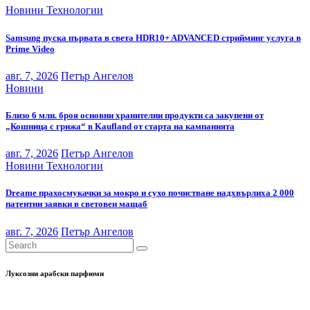
Новини
Технологии
Samsung пуска първата в света HDR10+ ADVANCED стрийминг услуга в
Prime Video
авг. 7, 2026
Петър Ангелов
Новини
Близо 6 млн. броя основни хранителни продукти са закупени от
„Кошница с грижа“ в Kaufland от старта на кампанията
авг. 7, 2026
Петър Ангелов
Новини
Технологии
Dreame прахосмукачки за мокро и сухо почистване надхвърлиха 2 000
патентни заявки в световен мащаб
авг. 7, 2026
Петър Ангелов
Луксозни арабски парфюми