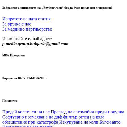
Забранено е цитирането на „Bgvipnews.eu“ без да бъде приложен хиперлинк!
Изпратете вашата статия
За връзка с нас
За медиино партньорство
Използвайте e-mail адрес:
p.media.group.bulgaria@gmail.com
МВА Програми
Корица на BG VIP MAGAZINE
Приятели:
Продай колата си на нас
Преглед на автомобил преди покупка
Софтуерно премахване на дпф филтър
оглед на кола
обезщетение при катастрофа
Изкупуване на коли Бъгси авто