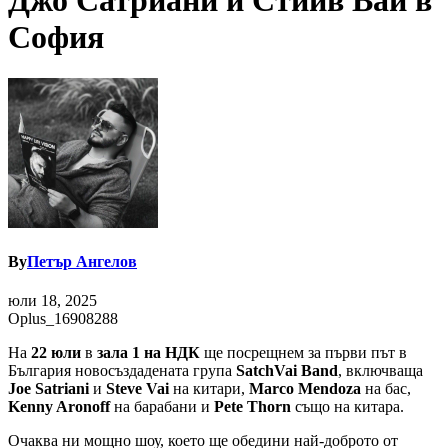
Джо Сатриани и Стийв Вай в
София
By
Петър Ангелов
юли 18, 2025
Oplus_16908288
На
22 юли
в
зала 1 на НДК
ще посрещнем за първи път в
България новосъздадената група
SatchVai
Band
, включваща
Joe Satriani
и
Steve Vai
на китари,
Marco Mendoza
на бас,
Kenny Aronoff
на барабани и
Pete Thorn
също на китара.
Очаква ни мощно шоу, което ще обедини най-доброто от