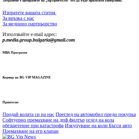
Забранено е цитирането на „Bgvipnews.eu“ без да бъде приложен хиперлинк!
Изпратете вашата статия
За връзка с нас
За медиино партньорство
Използвайте e-mail адрес:
p.media.group.bulgaria@gmail.com
МВА Програми
Корица на BG VIP MAGAZINE
Приятели:
Продай колата си на нас
Преглед на автомобил преди покупка
Софтуерно премахване на дпф филтър
оглед на кола
обезщетение при катастрофа
Изкупуване на коли Бъгси авто
Премахване на егр клапан