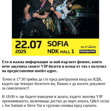
Ето и важна информация за най-върлите фенове, които
вече закупиха своите VIP
билети и всеки от тях е получил
на предоставения имейл адрес.
Точно в 17:30 трябва да сте пред централния вход на НДК,
където ще чекират билетите ви, Важно е да носите документ
за самоличност!
В 18:00 ч. ще бъдете въведени в залата, където започва VIP
преживяването, включващо достъп до мърч зоната, Q&A сесия
с Joe Satriani и Steve Vai и групова снимка пред сцената.