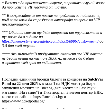
* Важно е да пристигнете навреме, в противен случай може
да пропуснете VIP частта от шоуто.
** Въздържайте се от носене на предмети за подписване,
тъй като няма да се раздават автографи по време на VIP
преживяването.
*** Общата снимка ще бъде направена от
тур асистент
и
ще може да я видите
на
https://onemoretimevip.zenfolio.com/f893198996?customize=3
до
3-5 дни след шоуто.
**** Ако мърчъндайз продуктите, включени във VIP пакета,
не бъдат взети на място в 18:00 ч., не може да бъдат
изпратени след края на събитието.
Последни единични бройки билети за концерта на
SatchVai
Band
на
22
юли
2025 г.
в
зала
1 на НДК
могат да бъдат
закупенив мрежите на Bilet.bg (вкл. касите на Fast Pay и
магазини „На тъмно“) и Тикетпортал, Билетен център НДК,
както и онлайн на https://sme.bilet.bg/ и
https://www.ticketportal.bg/.