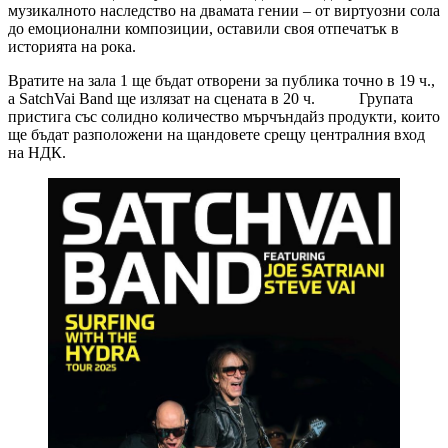
музикалното наследство на двамата гении – от виртуозни сола
до емоционални композиции, оставили своя отпечатък в
историята на рока.
Вратите на зала 1 ще бъдат отворени за публика точно в 19 ч.,
а SatchVai Band ще излязат на сцената в 20 ч. Групата
пристига със солидно количество мърчъндайз продукти, които
ще бъдат разположени на щандовете срещу централния вход
на НДК.