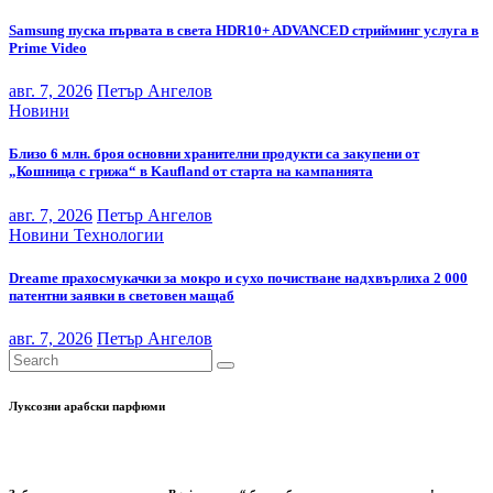
Samsung пуска първата в света HDR10+ ADVANCED стрийминг услуга в
Prime Video
авг. 7, 2026
Петър Ангелов
Новини
Близо 6 млн. броя основни хранителни продукти са закупени от
„Кошница с грижа“ в Kaufland от старта на кампанията
авг. 7, 2026
Петър Ангелов
Новини
Технологии
Dreame прахосмукачки за мокро и сухо почистване надхвърлиха 2 000
патентни заявки в световен мащаб
авг. 7, 2026
Петър Ангелов
Луксозни арабски парфюми