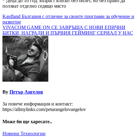
* Деца до 10 год. възраст влизат без билет, но без право дa
ползват отделно седящо място
Навигация
Kaufland България с отличие за своите програми за обучение и
развитие
VIVACOM GAME ON СЕ ЗАВРЪЩА С НОВИ ЕПИЧНИ
БИТКИ, НАГРАДИ И ПЪРВИЯ ГЕЙМИНГ СЕРИАЛ У НАС
By
Петър Ангелов
За повече информация и контакт:
https://allmylinks.com/petarangelovangelov
Може би ще харесате..
Новини
Технологии