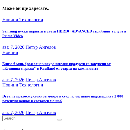
Може би ще харесате..
Новини
Технологии
Samsung пуска първата в света HDR10+ ADVANCED стрийминг услуга в
Prime Video
авг. 7, 2026
Петър Ангелов
Новини
Близо 6 млн. броя основни хранителни продукти са закупени от
„Кошница с грижа“ в Kaufland от старта на кампанията
авг. 7, 2026
Петър Ангелов
Новини
Технологии
Dreame прахосмукачки за мокро и сухо почистване надхвърлиха 2 000
патентни заявки в световен мащаб
авг. 7, 2026
Петър Ангелов