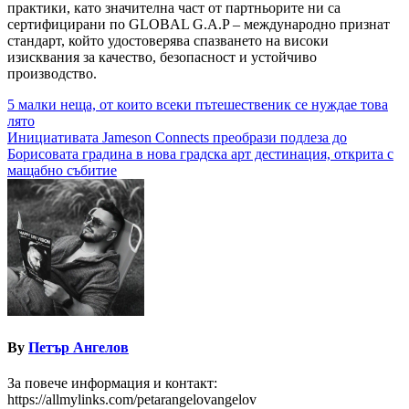
практики, като значителна част от партньорите ни са
сертифицирани по GLOBAL G.A.P – международно признат
стандарт, който удостоверява спазването на високи
изисквания за качество, безопасност и устойчиво
производство.
Навигация
5 малки неща, от които всеки пътешественик се нуждае това
лято
Инициативата Jameson Connects преобрази подлеза до
Борисовата градина в нова градска арт дестинация, открита с
мащабно събитие
By
Петър Ангелов
За повече информация и контакт:
https://allmylinks.com/petarangelovangelov