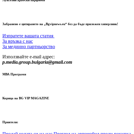
Луксозни арабски парфюми
Забранено е цитирането на „Bgvipnews.eu“ без да бъде приложен хиперлинк!
Изпратете вашата статия
За връзка с нас
За медиино партньорство
Използвайте e-mail адрес:
p.media.group.bulgaria@gmail.com
МВА Програми
Корица на BG VIP MAGAZINE
Приятели:
Продай колата си на нас
Преглед на автомобил преди покупка