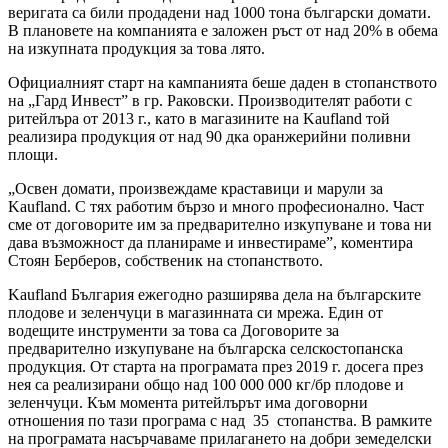
веригата са били продадени над 1000 тона български домати.
В плановете на компанията е заложен ръст от над 20% в обема
на изкупната продукция за това лято.
Официалният старт на кампанията беше даден в стопанството
на „Гард Инвест” в гр. Раковски. Производителят работи с
ритейлъра от 2013 г., като в магазините на Kaufland той
реализира продукция от над 90 дка оранжерийни поливни
площи.
„Освен домати, произвеждаме краставици и марули за
Kaufland. С тях работим бързо и много професионално. Част
сме от договорите им за предварително изкупуване и това ни
дава възможност да планираме и инвестираме”, коментира
Стоян Берберов, собственик на стопанството.
Kaufland България ежегодно разширява дела на българските
плодове и зеленчуци в магазинната си мрежа. Един от
водещите инструменти за това са Договорите за
предварително изкупуване на българска селскостопанска
продукция. От старта на програмата през 2019 г. досега през
нея са реализирани общо над 100 000 000 кг/бр плодове и
зеленчуци. Към момента ритейлърът има договорни
отношения по тази програма с над 35 стопанства. В рамките
на програмата насърчаваме прилагането на добри земеделски