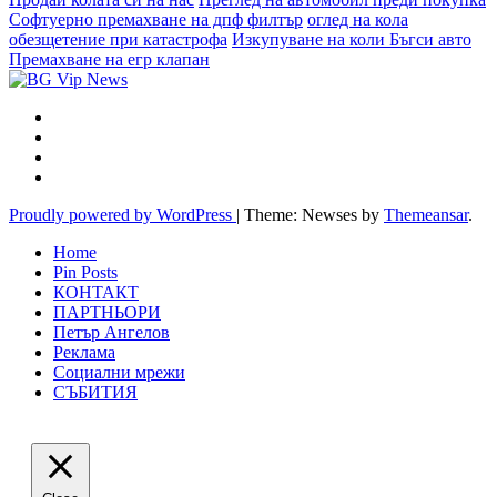
Софтуерно премахване на дпф филтър
оглед на кола
обезщетение при катастрофа
Изкупуване на коли Бъгси авто
Премахване на егр клапан
Proudly powered by WordPress
|
Theme: Newses by
Themeansar
.
Home
Pin Posts
КОНТАКТ
ПАРТНЬОРИ
Петър Ангелов
Реклама
Социални мрежи
СЪБИТИЯ