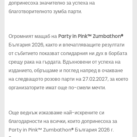
допринесоха значително за успеха на
благотворителното зумба парти.
Огромният мащаб на
Party in Pink™ Zumbathon®
България 2026, както и впечатляващите резултати
от събитието показват солидарния ни дух в борбата
срещу рака на гърдата. Вдъхновени от успеха на
изданието, обръщаме и поглед напред в очакване
на следващото розово парти на 27.02.2027, за което
организаторите имат още по-смели мечти.
Още веднъж изказваме най-искрените си
благодарности на всички, които допринесоха за
Party in Pink™ Zumbathon® България 2026 г.