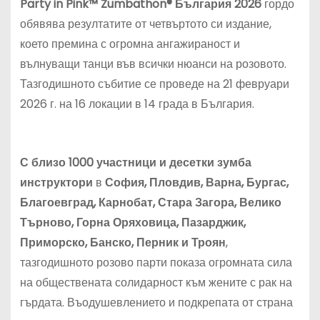
Party in Pink™ Zumbathon® България 2026
гордо
обявява резултатите от четвъртото си издание,
което премина с огромна ангажираност и
вълнуващи танци във всички нюанси на розовото.
Тазгодишното събитие се проведе на 21 февруари
2026 г. на 16 локации в 14 града в България.
С близо 1000 участници
и десетки зумба
инструктори
в
София, Пловдив, Варна, Бургас,
Благоевград, Карнобат, Стара Загора, Велико
Търново, Горна Оряховица, Пазарджик,
Приморско, Банско, Перник и Троян
,
тазгодишното розово парти показа огромната сила
на обществената солидарност към жените с рак на
гърдата. Въодушевлението и подкрепата от страна