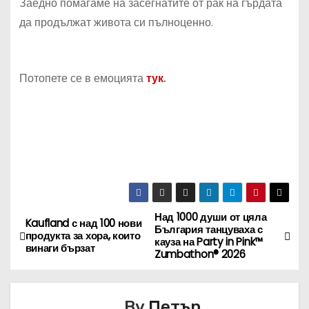
Заедно помагаме на засегнатите от рак на гърдата
да продължат живота си пълноценно.
Потопете се в емоцията
тук
.
Над 1000 души от цяла
Н
Kaufland с над 100 нови
България танцуваха с
продукта за хора, които
кауза на Party in Pink™
а
винаги бързат
Zumbathon® 2026
в
By
Петър