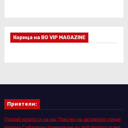
Корица на BG VIP MAGAZINE
Приятели:
Продай колата си на нас
Преглед на автомобил преди
покупка
Софтуерно премахване на дпф филтър
оглед