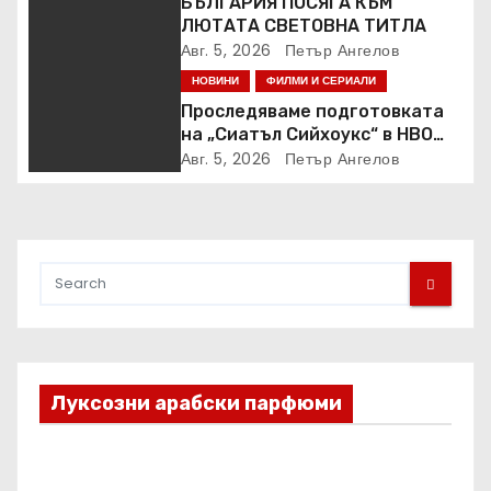
БЪЛГАРИЯ ПОСЯГА КЪМ
ЛЮТАТА СВЕТОВНА ТИТЛА
Авг. 5, 2026
Петър Ангелов
НОВИНИ
ФИЛМИ И СЕРИАЛИ
Проследяваме подготовката
на „Сиатъл Сийхоукс“ в HBO
Max
Авг. 5, 2026
Петър Ангелов
Луксозни арабски парфюми