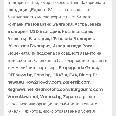
България – Владимир Николов, Ваня Захариева и
фондация „Една от 8“
изказват сърдечна
благодарност към спонсорите на събитието –
компаниите
Новартис България, АстраЗенека
България, MSD България, Рош България,
Аксенчър България, L’Erbolario България,
L’Occitane България, Изворна вода Роса
за
безценната им подкрепа за осъществяването на
тези събития. Специални благодарности отправят и
към медийните партньори
Propaganda Group,
OFFNews.bg, Edna.bg, GRAZIA, EVA, Dir.bg, P-
news.eu, How2Plovdiv.com, ZaPernik.com,
Regnews.net, Gramofona.com, Burgasinfo.com,
VarnaNews.net, Varnae.bg, Zagora.bg
, които
споделиха информация за събитията в своите
канали. Тяхното широко отразяване и усилия