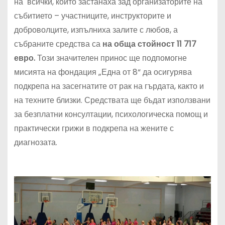
на всички, които застанаха зад организаторите на
събитието – участниците, инструкторите и
доброволците, изпълниха залите с любов, а
събраните средства са
на обща стойност 11 717
евро.
Този значителен принос ще подпомогне
мисията на фондация „Една от 8“ да осигурява
подкрепа на засегнатите от рак на гърдата, както и
на техните близки. Средствата ще бъдат използвани
за безплатни консултации, психологическа помощ и
практически грижи в подкрепа на жените с
диагнозата.