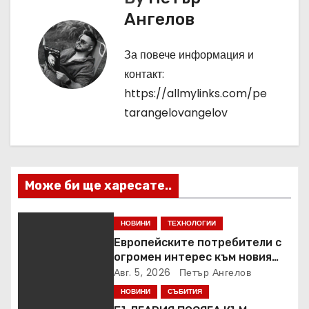
и
Ангелов
г
За повече информация и
а
контакт:
ц
https://allmylinks.com/pe
tarangelovangelov
и
я
Може би ще харесате..
НОВИНИ
ТЕХНОЛОГИИ
Европейските потребители с
огромен интерес към новия
Samsung Galaxy Z Fold8
Авг. 5, 2026
Петър Ангелов
НОВИНИ
СЪБИТИЯ