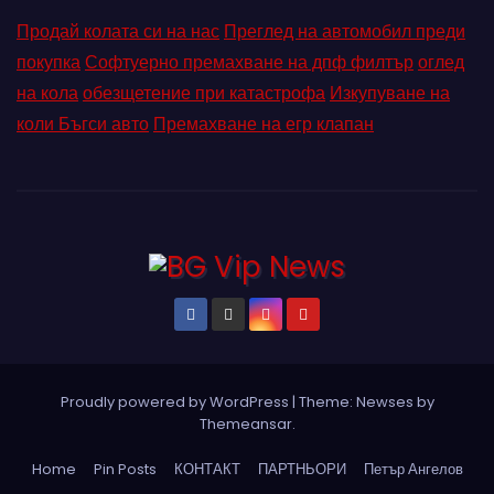
Продай колата си на нас
Преглед на автомобил преди
покупка
Софтуерно премахване на дпф филтър
оглед
на кола
обезщетение при катастрофа
Изкупуване на
коли Бъгси авто
Премахване на егр клапан
Proudly powered by WordPress
|
Theme: Newses by
Themeansar
.
Home
Pin Posts
КОНТАКТ
ПАРТНЬОРИ
Петър Ангелов