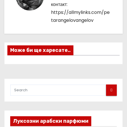
контакт:
а
https://allmylinks.com/pe
ц
tarangelovangelov
и
я
Може би ще харесате..
Луксозни арабски парфюми