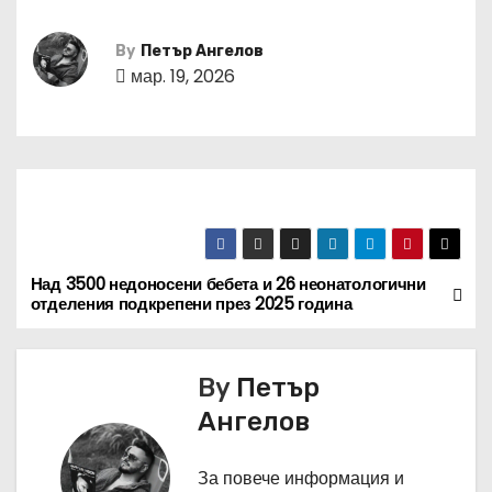
By
Петър Ангелов
мар. 19, 2026
Над 3500 недоносени бебета и 26 неонатологични
Н
отделения подкрепени през 2025 година
а
в
By
Петър
Ангелов
и
г
За повече информация и