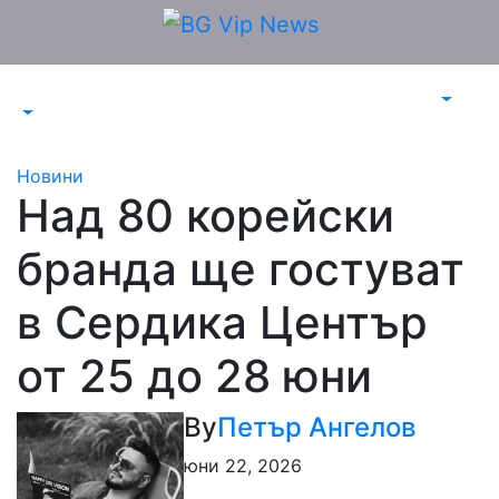
Skip
to
content
Новини
Над 80 корейски
бранда ще гостуват
в Сердика Център
от 25 до 28 юни
By
Петър Ангелов
юни 22, 2026