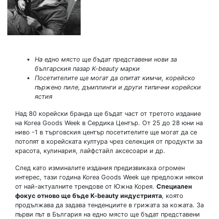
На едно място ще бъдат представени нови за
българския пазар K-beauty марки
Посетителите ще могат да опитат кимчи, корейско
пържено пиле, дъмплинги и други типични корейски
ястия
Над 80 корейски бранда ще бъдат част от третото издание
на Korea Goods Week в Сердика Център. От 25 до 28 юни на
ниво -1 в търговския център посетителите ще могат да се
потопят в корейската култура чрез селекция от продукти за
красота, кулинария, лайфстайл аксесоари и др.
След като изминалите издания предизвикаха огромен
интерес, тази година Korea Goods Week ще предложи някои
от най-актуалните трендове от Южна Корея.
Специален
фокус отново ще бъде K-beauty индустрията
, която
продължава да задава тенденциите в грижата за кожата. За
първи път в България на едно място ще бъдат представени