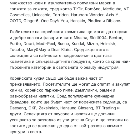
множество нови и изключително популярни марки в
грижата за кожата, сред които TirTir, Rom&nd, Medicube, VT
Cosmetics, Unleashia, Torriden, Haruharu Wonder, Axis-Y,
OOTD, Ginger6, One Day’s You, Hanskin, Plodica и Diblanc.
Любителите на корейската козметика ще могат да открият
и добре познати фаворити като Missha, Skin1004, Benton,
Purito, Doori, Medi-Peel, Bueno, Kundal, Mizon, Heimish,
Tocobo, Mary&May и Dear Klairs. Сред акцентите в
селекцията са най-новите предложения в цветната
козметика и слънцезащитните продукти, които са сред най-
търсените категории в световната K-beauty индустрия.
Корейската кухня също ще бъде важна част от
преживяването. Посетителите ще могат да опитат и закупят
кимчи, корейско пържено пиле, дъмплинги, рамен и
разнообразни напитки. Сред популярните кулинарни
брандове, които ще бъдат част от корейската седмица, са
Daesang, OKF, Zaksimlab, Hansung Ginseng, BT Trading и
други. Селекцията от вкусове и напитки ще допълни
усещането за разходка из улиците на Сеул и ще позволи на
гостите да се докоснат до една от най-разпознаваемите
култури в света.