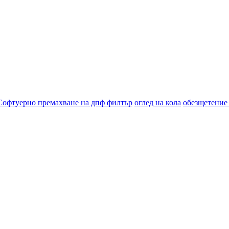
Софтуерно премахване на дпф филтър
оглед на кола
обезщетение