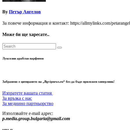
By
Петър Ангелов
За повече информация и контакт: https://allmylinks.com/petarange
Може би ще харесате..
Луксозни арабски парфюми
Забранено е цитирането на „Bgvipnews.eu“ без да бъде приложен хиперлинк!
Изпратете вашата статия
За връзка с нас
За медиино партньорство
Използвайте e-mail адрес:
p.media.group.bulgaria@gmail.com