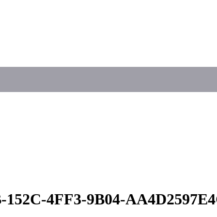
B-152C-4FF3-9B04-AA4D2597E