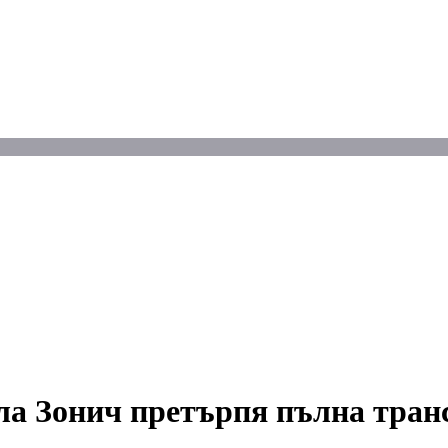
йла Зонич претърпя пълна тр