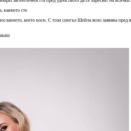
бират автентичността пред удобството да се харесват на всички.
, каквито сте
посланието, което носи. С този сингъл Шейла ясно заявява пред
чакаш