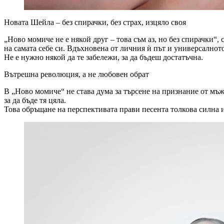
Новата Шейла – без спирачки, без страх, изцяло своя
„Ново момиче не е някой друг – това съм аз, но без спирачки“,
на самата себе си. Вдъхновена от личния ѝ път и универсалнот
Не е нужно някой да те забележи, за да бъдеш достатъчна.
Вътрешна революция, а не любовен обрат
В „Ново момиче“ не става дума за търсене на признание от мъж –
за да бъде тя цяла.
Това обръщане на перспективата прави песента толкова силна 