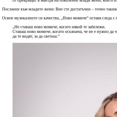
се превръщат в мантра на поколение млади жени, които из
Послание към младите жени: Вие сте достатъчни – точно такива
Освен музикалните си качества, „Ново момиче“ оставя следа с 
„Не ставаш ново момиче, когато някой те забележи.
Ставаш ново момиче, когато осъзнаеш, че не е нужно да 
да те видят, за да светиш.“