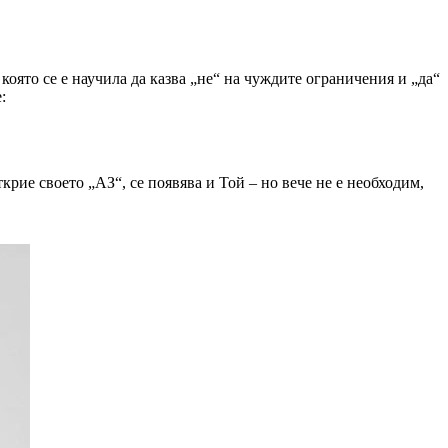
която се е научила да казва „не“ на чуждите ограничения и „да“
:
ткрие своето „АЗ“, се появява и Той – но вече не е необходим,