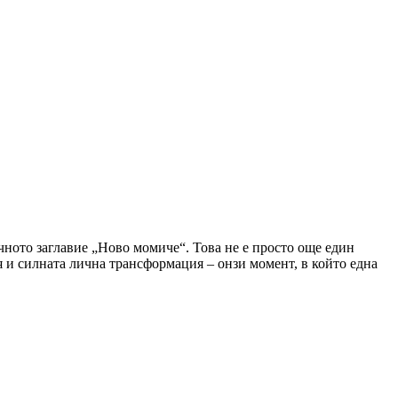
чното заглавие „Ново момиче“. Това не е просто още един
я и силната лична трансформация – онзи момент, в който една