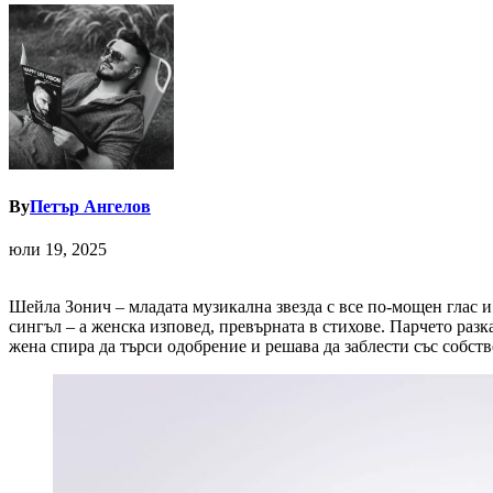
By
Петър Ангелов
юли 19, 2025
Шейла Зонич – младата музикална звезда с все по-мощен глас и
сингъл – а женска изповед, превърната в стихове. Парчето раз
жена спира да търси одобрение и решава да заблести със собств