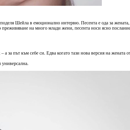
 споделя Шейла в емоционално интервю. Песента е ода за жената, 
о преживяване на много млади жени, песента носи ясно послание
 а за път към себе си. Едва когато тази нова версия на жената о
и универсална.