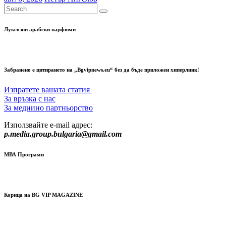
Луксозни арабски парфюми
Забранено е цитирането на „Bgvipnews.eu“ без да бъде приложен хиперлинк!
Изпратете вашата статия
За връзка с нас
За медиино партньорство
Използвайте e-mail адрес:
p.media.group.bulgaria@gmail.com
МВА Програми
Корица на BG VIP MAGAZINE