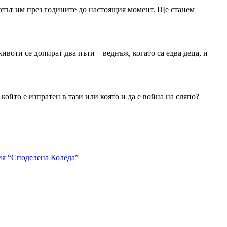
ивотът им през годините до настоящия момент. Ще станем
животи се допират два пъти – веднъж, когато са едва деца, и
който е изпратен в тази или която и да е война на сляпо?
ия “Споделена Коледа”