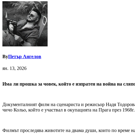
By
Петър Ангелов
ян. 13, 2026
Има ли прошка за
човек
, който е изпратен
на
война на сляп
Документалният филм на сценариста и режисьор Надя Тодорова, 
чичо Кольо, който е участвал в окупацията на Прага през 1968г.
Филмът проследява животите на двама души, които по време на