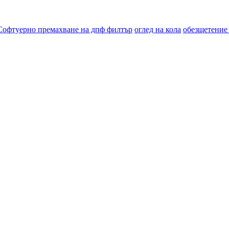
Софтуерно премахване на дпф филтър
оглед на кола
обезщетение