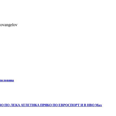
lovangelov
 половина
О ПО ЛЕКА АТЛЕТИКА ПРЯКО ПО ЕВРОСПОРТ И В НВО Мах