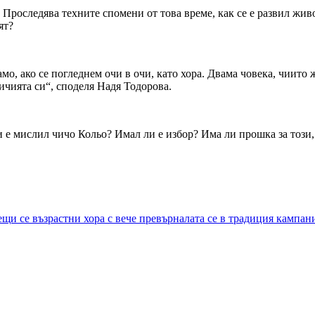
а. Проследява техните спомени от това време, как се е развил ж
ят?
амо, ако се погледнем очи в очи, като хора. Двама човека, чиито 
ичията си“, споделя Надя Тодорова.
и е мислил чичо Кольо? Имал ли е избор? Има ли прошка за този, 
щи се възрастни хора с вече превърналата се в традиция кампан