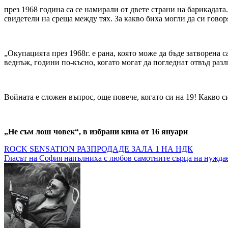
през 1968 година са се намирали от двете страни на барикадат
свидетели на среща между тях. За какво биха могли да си говор
„Окупацията през 1968г. е рана, която може да бъде затворена с
веднъж, години по-късно, когато могат да погледнат отвъд разл
Войната е сложен въпрос, още повече, когато си на 19! Какво с
„Не съм лош човек“, в избрани кина от 16 януари
Навигация
ROCK SENSATION РАЗПРОДАДЕ ЗАЛА 1 НА НДК
Гласът на София напълниха с любов самотните сърца на нуждае