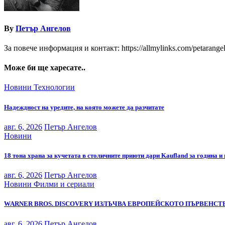
By
Петър Ангелов
За повече информация и контакт: https://allmylinks.com/petarange
Може би ще харесате..
Новини
Технологии
Надеждност на уредите, на която можете да разчитате
авг. 6, 2026
Петър Ангелов
Новини
18 тона храна за кучетата в столичните приюти дари Kaufland за година и
авг. 6, 2026
Петър Ангелов
Новини
Филми и сериали
WARNER BROS. DISCOVERY ИЗЛЪЧВА ЕВРОПЕЙСКОТО ПЪРВЕНСТВ
авг. 6, 2026
Петър Ангелов