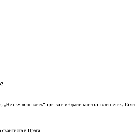
о?
„Не съм лош човек“ тръгва в избрани кина от този петък, 16 ян
 събитията в Прага