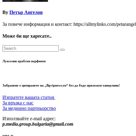
By
Петър Ангелов
За повече информация и контакт: https://allmylinks.com/petarange
Може би ще харесате..
Луксозни арабски парфюми
Забранено е цитирането на „Bgvipnews.eu“ без да бъде приложен хиперлинк!
Изпратете вашата статия
За връзка с нас
За медиино партньорство
Използвайте e-mail адрес:
p.media.group.bulgaria@gmail.com