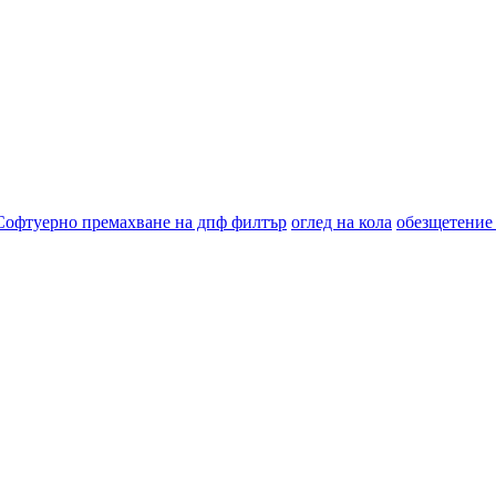
Софтуерно премахване на дпф филтър
оглед на кола
обезщетение