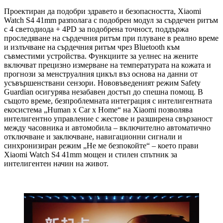
Проектиран да подобри здравето и безопасността, Xiaomi
Watch S4 41mm разполага с подобрен модул за сърдечен ритъм
с 4 светодиода + 4PD за подобрена точност, поддържа
проследяване на сърдечния ритъм при плуване в реално време
и излъчване на сърдечния ритъм чрез Bluetooth към
съвместими устройства. Функциите за уелнес на жените
включват прецизно измерване на температурата на кожата и
прогнози за менструалния цикъл въз основа на данни от
усъвършенствани сензори. Нововъведеният режим Safety
Guardian осигурява незабавен достъп до спешна помощ. В
същото време, безпроблемната интеграция с интелигентната
екосистема „Human x Car x Home“ на Xiaomi позволява
интелигентно управление с жестове и разширена свързаност
между часовника и автомобила – включително автоматично
отключване и заключване, навигационни сигнали и
синхронизиран режим „Не ме безпокойте“ – което прави
Xiaomi Watch S4 41mm мощен и стилен спътник за
интелигентен начин на живот.