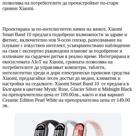
позволява на потребителите да пренастройват по-стари
гривни Xiaomi.
Проектирана за по-интелигентен начин на живот, Xiaomi
Smart Band 10 предлага подобрени възможности за здраве и
фитнес, включително нов 9-осен сензор, разпознаване на
плуване с изкуствен интелект, усъвършенствано наблюдение
на съня с експертно ръководени планове за подобрение и
излъчване на сърдечен ритъм в реално време. Интегрирана в
екосистемата AIoT на Xiaomi, гривната позволява на
потребителите да управляват компютри, таблети,
интелигентни уреди и дори електрически превозни средства
Xiaomi, предлагайки лесен достъп до медии, климатик и
настройки на седалките. Xiaomi Smart Band 10 се предлага в
България в цветове Mystic Rose, Glacier Silver и Midnight Black
на препоръчителна цена от 109.00лв., както и във вариант
Ceramic Edition Pearl White на препоръчителна цена от 149.00
лв.