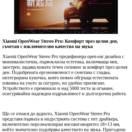
Xiaomi OpenWear Stereo Pro: Комфорт през целия ден,
съчетан с изключително качество на звука
Xiaomi OpenWear Stereo Pro предефинира open-ear дизайна с
минималистична, първокласна естетика, включваща мек,
заострен, щадящ кожата течен силикон за комфорт през целия
ден. Подобрената ергономичност е съчетана с гладка,
интегрирана кукичка, която нежно обгръща естествената
извивка на ухото за сигурно, но удобно прилягане.
Устройството е преминало и над 5000 теста за огъване,
осигурявайки надеждна издръжливост и дългосрочна работа.
Що се отнася до аудиото, Xiaomi OpenWear Stereo Pro
представя първата в индустрията система с пет драйвера,
включително персонализиран високоговорител 18×13 мм,
който значително подобрява качеството на звука. Пригодени