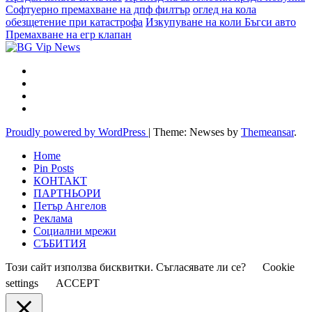
Софтуерно премахване на дпф филтър
оглед на кола
обезщетение при катастрофа
Изкупуване на коли Бъгси авто
Премахване на егр клапан
Proudly powered by WordPress
|
Theme: Newses by
Themeansar
.
Home
Pin Posts
КОНТАКТ
ПАРТНЬОРИ
Петър Ангелов
Реклама
Социални мрежи
СЪБИТИЯ
Този сайт използва бисквитки. Съгласявате ли се?
Cookie
settings
ACCEPT