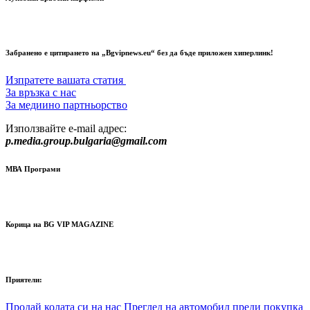
Забранено е цитирането на „Bgvipnews.eu“ без да бъде приложен хиперлинк!
Изпратете вашата статия
За връзка с нас
За медиино партньорство
Използвайте e-mail адрес:
p.media.group.bulgaria@gmail.com
МВА Програми
Корица на BG VIP MAGAZINE
Приятели:
Продай колата си на нас
Преглед на автомобил преди покупка