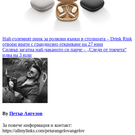
Навигация
Най-големият ринк за ролкови кънки в столицата – Drink Rink
отвори врати с грандиозно откриване на 27 юни
Силвър загатна най-чаканото си парче – „Следи от токчета“
идва на 3 юли
By
Петър Ангелов
За повече информация и контакт:
https://allmylinks.com/petarangelovangelov