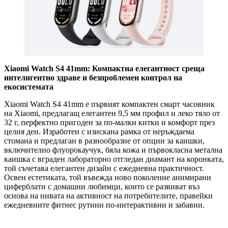
Xiaomi Watch S4 41mm: Компактна елегантност среща
интелигентно здраве и безпроблемен контрол на
екосистемата
Xiaomi Watch S4 41mm е първият компактен смарт часовник
на Xiaomi, предлагащ елегантен 9,5 мм профил и леко тяло от
32 г, перфектно пригоден за по-малки китки и комфорт през
целия ден. Изработен с изискана рамка от неръждаема
стомана и предлаган в разнообразие от опции за каишки,
включително флуорокаучук, бяла кожа и първокласна метална
каишка с вграден лабораторно отгледан диамант на коронката,
той съчетава елегантен дизайн с ежедневна практичност.
Освен естетиката, той въвежда ново поколение анимирани
циферблати с домашни любимци, които се развиват въз
основа на нивата на активност на потребителите, правейки
ежедневните фитнес рутини по-интерактивни и забавни.