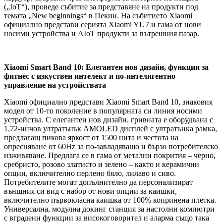
(„IoT“), проведе събитие за представяне на продукти под
темата „New beginnings“ в Пекин. На събитието Xiaomi
официално представи серията Xiaomi YU7 и гама от нови
носими устройства и AIoT продукти за вътрешния пазар.
Xiaomi Smart Band 10: Елегантен нов дизайн, функции за
фитнес с изкуствен интелект и по-интелигентно
управление на устройствата
Xiaomi официално представи Xiaomi Smart Band 10, знаковия
модел от 10-то поколение в популярната си линия носими
устройства. С елегантен нов дизайн, гривната е оборудвана с
1,72-инчов ултратънък AMOLED дисплей с ултратънка рамка,
предлагащ пикова яркост от 1500 нита и честота на
опресняване от 60Hz за по-завладяващо и бързо потребителско
изживяване. Предлага се в гама от метални покрития – черно,
сребристо, розово златисто и зелено – както и керамични
опции, включително перлено бяло, лилаво и сиво.
Потребителите могат допълнително да персонализират
външния си вид с набор от нови опции за каишки,
включително първокласна каишка от 100% копринена плетка.
Универсална, модулна докинг станция за настолни компютри
с вградени функции за високоговорител и аларма също така