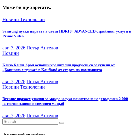
Може би ще харесате..
Новини
Технологии
Samsung пуска първата в света HDR10+ ADVANCED стрийминг услуга в
Prime Video
авг. 7, 2026
Петър Ангелов
Новини
Близо 6 млн. броя основни хранителни продукти са закупени от
„Кошница с грижа“ в Kaufland от старта на кампанията
авг. 7, 2026
Петър Ангелов
Новини
Технологии
Dreame прахосмукачки за мокро и сухо почистване надхвърлиха 2 000
патентни заявки в световен мащаб
авг. 7, 2026
Петър Ангелов
Луксозни арабски парфюми