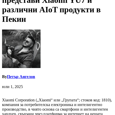
представи Xiaomi YU7 и
различни AIoT продукти в
Пекин
By
Петър Ангелов
юли 1, 2025
Xiaomi Corporation („Xiaomi“ или „Групата“; стоков код: 1810),
компания за потребителска електроника и интелигентно
производство, в чиято основа са смартфони и интелигентен
хардуер, свързани чрез платформа за интернет на нещата