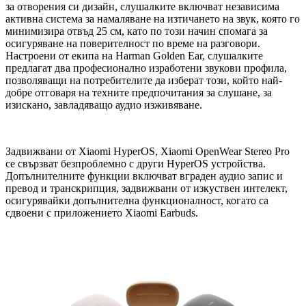
за отворения си дизайн, слушалките включват независима
активна система за намаляване на изтичането на звук, която го
минимизира отвъд 25 см, като по този начин спомага за
осигуряване на поверителност по време на разговори.
Настроени от екипа на Harman Golden Ear, слушалките
предлагат два професионално изработени звукови профила,
позволяващи на потребителите да изберат този, който най-
добре отговаря на техните предпочитания за слушане, за
изискано, завладяващо аудио изживяване.
Задвижвани от Xiaomi HyperOS, Xiaomi OpenWear Stereo Pro
се свързват безпроблемно с други HyperOS устройства.
Допълнителните функции включват вграден аудио запис и
превод и транскрипция, задвижвани от изкуствен интелект,
осигурявайки допълнителна функционалност, когато са
сдвоени с приложението Xiaomi Earbuds.