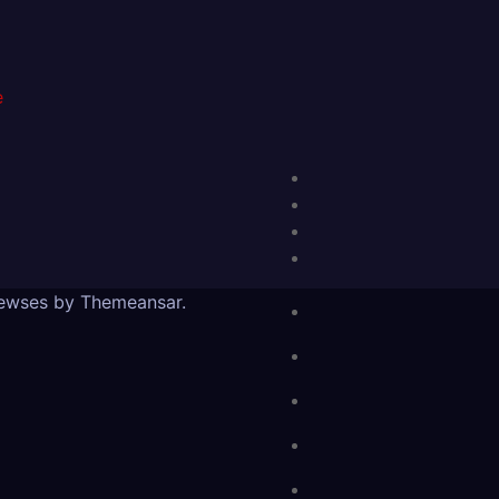
е
ewses by
Themeansar
.