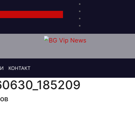
РИ
КОНТАКТ
60630_185209
лов