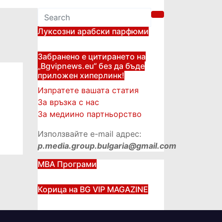
Луксозни арабски парфюми
Забранено е цитирането на
„Bgvipnews.eu“ без да бъде
приложен хиперлинк!
Изпратете вашата статия
За връзка с нас
За медиино партньорство
Използвайте e-mail адрес:
p.media.group.bulgaria@gmail.com
МВА Програми
Корица на BG VIP MAGAZINE