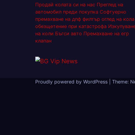
Продай колата си на нас
Преглед на
автомобил преди покупка
Софтуерно
премахване на дпф филтър
оглед на кола
обезщетение при катастрофа
Изкупуван
на коли Бъгси авто
Премахване на егр
клапан
Proudly powered by WordPress
|
Theme: N