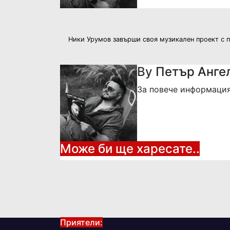
Навигация
Ники Урумов завърши своя музикален проект с п
By
Петър Анге
За повече информация и
Може би ще харесате..
Приятели: