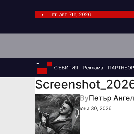
Skip
to
пт. авг. 7th, 2026
content
СЪБИТИЯ
Реклама
ПАРТНЬО
Screenshot_202
By
Петър Анге
юни 30, 2026