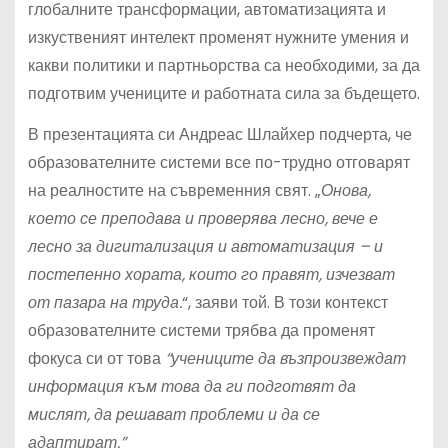
глобалните трансформации, автоматизацията и
изкуственият интелект променят нужните умения и
какви политики и партньорства са необходими, за да
подготвим учениците и работната сила за бъдещето.
В презентацията си Андреас Шлайхер подчерта, че
образователните системи все по-трудно отговарят
на реалностите на съвременния свят. „
Онова,
което се преподава и проверява лесно, вече е
лесно за дигитализация и автоматизация – и
постепенно хората, които го правят, изчезват
от пазара на труда.
“, заяви той. В този контекст
образователните системи трябва да променят
фокуса си от това
“учениците да възпроизвеждат
информация към това да ги подготвят да
мислят, да решават проблеми и да се
адаптират.”