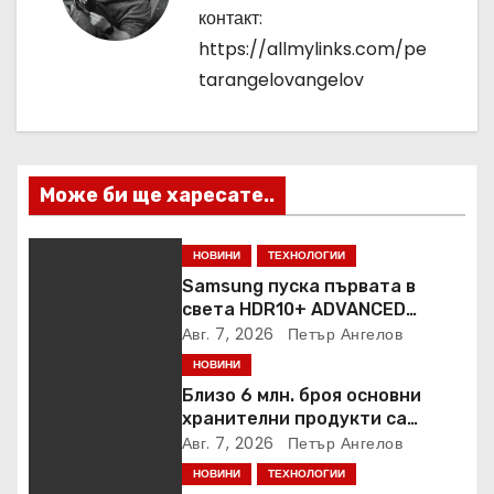
ц
контакт:
и
https://allmylinks.com/pe
tarangelovangelov
я
Може би ще харесате..
НОВИНИ
ТЕХНОЛОГИИ
Samsung пуска първата в
света HDR10+ ADVANCED
стрийминг услуга в Prime
Авг. 7, 2026
Петър Ангелов
Video
НОВИНИ
Близо 6 млн. броя основни
хранителни продукти са
закупени от „Кошница с
Авг. 7, 2026
Петър Ангелов
грижа“ в Kaufland от старта на
НОВИНИ
ТЕХНОЛОГИИ
кампанията