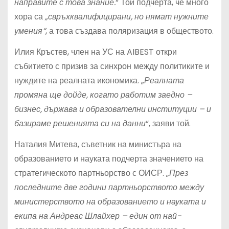
направите с това знание.
“ Той подчерта, че много
хора са
„свръхквалифицирани, но нямат нужните
умения“
, а това създава поляризация в обществото.
Илия Кръстев, член на УС на AIBEST откри
събитието с призив за синхрон между политиките и
нуждите на реалната икономика. „
Реалната
промяна ще дойде, когато работим заедно –
бизнес, държава и образователни институции – и
базираме решенията си на данни
“, заяви той.
Наталия Митева, съветник на министъра на
образованието и науката подчерта значението на
стратегическото партньорство с ОИСР. „
През
последните две години партньорството между
министерството на образованието и науката и
екипа на Андреас Шлайхер – един от най-