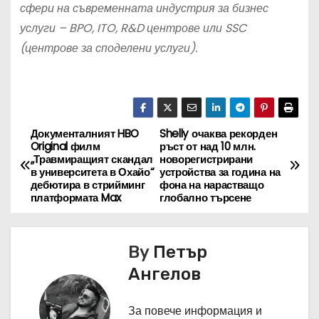
сфери на съвременната индустрия за бизнес
услуги – BPO, ITO, R&D центрове или SSC
(центрове за споделени услуги).
Документалният HBO
Shelly очаква рекорден
Н
Original филм
ръст от над 10 млн.
„Травмиращият скандал
новорегистрирани
а
в университета в Охайо“
устройства за година на
дебютира в стрийминг
фона на нарастващо
в
платформата Max
глобално търсене
и
By
Петър
г
Ангелов
а
За повече информация и