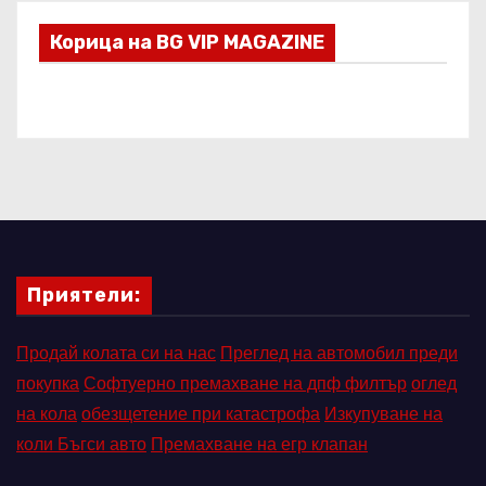
Корица на BG VIP MAGAZINE
Приятели:
Продай колата си на нас
Преглед на автомобил преди
покупка
Софтуерно премахване на дпф филтър
оглед
на кола
обезщетение при катастрофа
Изкупуване на
коли Бъгси авто
Премахване на егр клапан