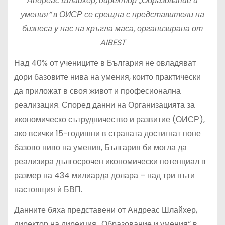
Андреас Шлайхер, директор „Образование и
умения“ в ОИСР се срещна с представители на
бизнеса у нас на кръгла маса, организирана от
AIBEST
Над 40% от учениците в България не овладяват
дори базовите нива на умения, които практически
да приложат в своя живот и професионална
реализация. Според данни на Организацията за
икономическо сътрудничество и развитие (ОИСР),
ако всички 15-годишни в страната достигнат поне
базово ниво на умения, България би могла да
реализира дългосрочен икономически потенциал в
размер на 434 милиарда долара – над три пъти
настоящия ѝ БВП.
Данните бяха представени от Андреас Шлайхер,
директор на дирекция „Образование и умения“ в