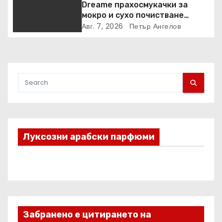
Dreame прахосмукачки за
мокро и сухо почистване
надхвърлиха 2 000 патентни
Авг. 7, 2026
Петър Ангелов
заявки в световен мащаб
Луксозни арабски парфюми
Забранено е цитирането на