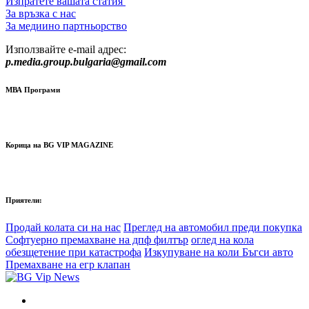
Изпратете вашата статия
За връзка с нас
За медиино партньорство
Използвайте e-mail адрес:
p.media.group.bulgaria@gmail.com
МВА Програми
Корица на BG VIP MAGAZINE
Приятели:
Продай колата си на нас
Преглед на автомобил преди покупка
Софтуерно премахване на дпф филтър
оглед на кола
обезщетение при катастрофа
Изкупуване на коли Бъгси авто
Премахване на егр клапан