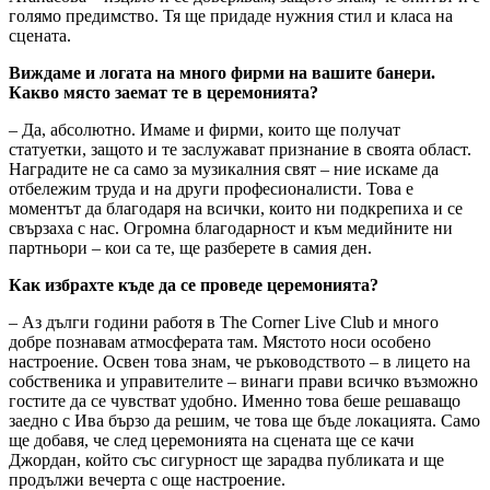
голямо предимство. Тя ще придаде нужния стил и класа на
сцената.
Виждаме и логата на много фирми на вашите банери.
Какво място заемат те в церемонията?
– Да, абсолютно. Имаме и фирми, които ще получат
статуетки, защото и те заслужават признание в своята област.
Наградите не са само за музикалния свят – ние искаме да
отбележим труда и на други професионалисти. Това е
моментът да благодаря на всички, които ни подкрепиха и се
свързаха с нас. Огромна благодарност и към медийните ни
партньори – кои са те, ще разберете в самия ден.
Как избрахте къде да се проведе церемонията?
– Аз дълги години работя в The Corner Live Club и много
добре познавам атмосферата там. Мястото носи особено
настроение. Освен това знам, че ръководството – в лицето на
собственика и управителите – винаги прави всичко възможно
гостите да се чувстват удобно. Именно това беше решаващо
заедно с Ива бързо да решим, че това ще бъде локацията. Само
ще добавя, че след церемонията на сцената ще се качи
Джордан, който със сигурност ще зарадва публиката и ще
продължи вечерта с още настроение.