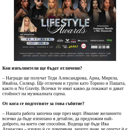
Кои изпълнители ще бъдат отличени?
– Награди ще получат Теди Александрова, Ариа, Мирела,
Ивайла, Силвър. Ще отличим и групи като Торино и Пашата,
както и No Gravity. Всички те имат какво да покажат и дават
стойност на музикалната сцена.
От кога се подготвяте за това събитие?
– Нашата работа започна още през март. Имахме желанието
всичко да бъде изпипано в детайли, да предложим най-
доброто, на което сме способни. Водеща ще бъде Ива
Атанасова – изцяло ѝ се доверявам, защото знам, че опитът ѝ е