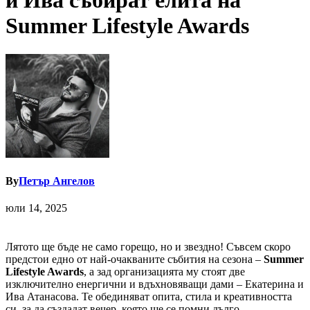
и Ива събират елита на
Summer Lifestyle Awards
By
Петър Ангелов
юли 14, 2025
Лятото ще бъде не само горещо, но и звездно! Съвсем скоро
предстои едно от най-очакваните събития на сезона –
Summer
Lifestyle Awards
, а зад организацията му стоят две
изключително енергични и вдъхновяващи дами – Екатерина и
Ива Атанасова. Те обединяват опита, стила и креативността
си, за да създадат вечер, която ще се помни дълго.