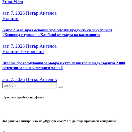
Prime Video
авг. 7, 2026
Петър Ангелов
Новини
Близо 6 млн. броя основни хранителни продукти са закупени от
„Кошница с грижа“ в Kaufland от старта на кампанията
авг. 7, 2026
Петър Ангелов
Новини
Технологии
Dreame прахосмукачки за мокро и сухо почистване надхвърлиха 2 000
патентни заявки в световен мащаб
авг. 7, 2026
Петър Ангелов
Луксозни арабски парфюми
Забранено е цитирането на „Bgvipnews.eu“ без да бъде приложен хиперлинк!