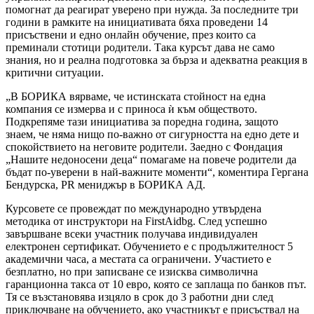
помогнат да реагират уверено при нужда. За последните три
години в рамките на инициативата бяха проведени 14
присъствени и едно онлайн обучение, през които са
преминали стотици родители. Така курсът дава не само
знания, но и реална подготовка за бърза и адекватна реакция в
критични ситуации.
„В БОРИКА вярваме, че истинската стойност на една
компания се измерва и с приноса ѝ към обществото.
Подкрепяме тази инициатива за поредна година, защото
знаем, че няма нищо по-важно от сигурността на едно дете и
спокойствието на неговите родители. Заедно с Фондация
„Нашите недоносени деца“ помагаме на повече родители да
бъдат по-уверени в най-важните моменти“, коментира Гергана
Бендурска, PR мениджър в БОРИКА АД.
Курсовете се провеждат по международно утвърдена
методика от инструктори на FirstAidbg. След успешно
завършване всеки участник получава индивидуален
електронен сертификат. Обучението е с продължителност 5
академични часа, а местата са ограничени. Участието е
безплатно, но при записване се изисква символична
гаранционна такса от 10 евро, която се заплаща по банков път.
Тя се възстановява изцяло в срок до 3 работни дни след
приключване на обучението, ако участникът е присъствал на