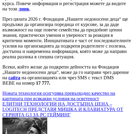
курса. Повече информация и регистрация можете да видите
на този
линк
.
През цялата 2026 г. Фондация „Нашите недоносени деца“ ще
продължи да организира поредица от курсове, за да даде
възможност на още повече семейства да придобият ценни
знания, практически умения и увереност за реакция в
критични моменти. Инициативата е част от последователните
усилия на организацията да подкрепя родителите с полезна,
достъпна и навременна информация, която може да направи
реална разлика в спешна ситуация.
Всеки, който желае да подкрепи дейността на Фондация
„Нашите недоносени деца“, може да го направи чрез дарение
на
сайта
на организацията или чрез SMS с текст DMS
BEBE на номер
17 777.
Навигация
Новата технология осигурява превъзходно качество на
картината при всякакви условия на осветеност
ЕЛИТНИ ТЕХНОЛОГИИ НА ДОСТЪПНА ЦЕНА –
LOGITECH ПРЕДСТАВЯ МИШКА И КЛАВИАТУРА ОТ
СЕРИЯТА G3 ЗА PC ГЕЙМИНГ