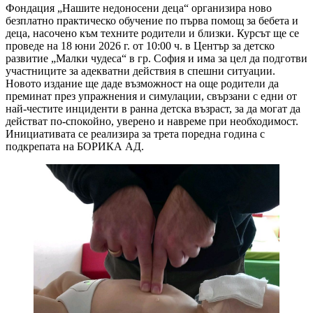
Фондация „Нашите недоносени деца“ организира ново
безплатно практическо обучение по първа помощ за бебета и
деца, насочено към техните родители и близки. Курсът ще се
проведе на 18 юни 2026 г. от 10:00 ч. в Център за детско
развитие „Малки чудеса“ в гр. София и има за цел да подготви
участниците за адекватни действия в спешни ситуации.
Новото издание ще даде възможност на още родители да
преминат през упражнения и симулации, свързани с едни от
най-честите инциденти в ранна детска възраст, за да могат да
действат по-спокойно, уверено и навреме при необходимост.
Инициативата се реализира за трета поредна година с
подкрепата на БОРИКА АД.