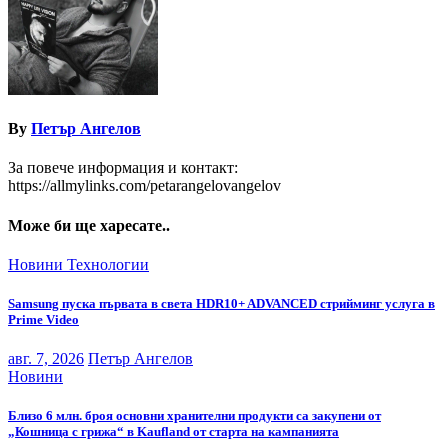
By
Петър Ангелов
За повече информация и контакт:
https://allmylinks.com/petarangelovangelov
Може би ще харесате..
Новини
Технологии
Samsung пуска първата в света HDR10+ ADVANCED стрийминг услуга в
Prime Video
авг. 7, 2026
Петър Ангелов
Новини
Близо 6 млн. броя основни хранителни продукти са закупени от
„Кошница с грижа“ в Kaufland от старта на кампанията