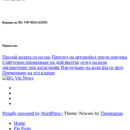
Корица на BG VIP MAGAZINE
Приятели:
Продай колата си на нас
Преглед на автомобил преди покупка
Софтуерно премахване на дпф филтър
оглед на кола
обезщетение при катастрофа
Изкупуване на коли Бъгси авто
Премахване на егр клапан
Proudly powered by WordPress
|
Theme: Newses by
Themeansar
.
Home
Pin Posts