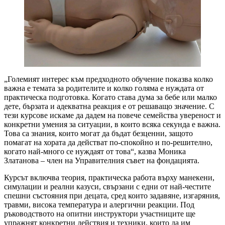
„Големият интерес към предходното обучение показва колко
важна е темата за родителите и колко голяма е нуждата от
практическа подготовка. Когато става дума за бебе или малко
дете, бързата и адекватна реакция е от решаващо значение. С
тези курсове искаме да дадем на повече семейства увереност и
конкретни умения за ситуации, в които всяка секунда е важна.
Това са знания, които могат да бъдат безценни, защото
помагат на хората да действат по-спокойно и по-решително,
когато най-много се нуждаят от това“, казва Моника
Златанова – член на Управителния съвет на фондацията.
Курсът включва теория, практическа работа върху манекени,
симулации и реални казуси, свързани с едни от най-честите
спешни състояния при децата, сред които задавяне, изгаряния,
травми, висока температура и алергични реакции. Под
ръководството на опитни инструктори участниците ще
упражнят конкретни действия и техники, които да им