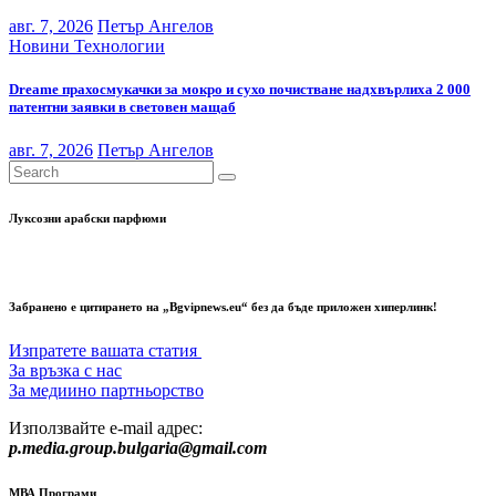
авг. 7, 2026
Петър Ангелов
Новини
Технологии
Dreame прахосмукачки за мокро и сухо почистване надхвърлиха 2 000
патентни заявки в световен мащаб
авг. 7, 2026
Петър Ангелов
Луксозни арабски парфюми
Забранено е цитирането на „Bgvipnews.eu“ без да бъде приложен хиперлинк!
Изпратете вашата статия
За връзка с нас
За медиино партньорство
Използвайте e-mail адрес:
p.media.group.bulgaria@gmail.com
МВА Програми