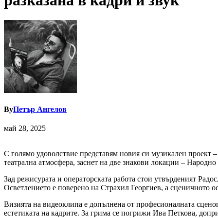
разказана в кадри и звук
By
Петър Ангелов
май 28, 2025
С голямо удоволствие представям новия си музикален проект –
театрална атмосфера, заснет на две знакови локации – Народно
Зад режисурата и операторската работа стои утвърденият Радосл
Осветлението е поверено на Страхил Георгиев, а сценичното о
Визията на видеоклипа е допълнена от професионалната сценог
естетиката на кадрите. За грима се погрижи Ива Петкова, допр