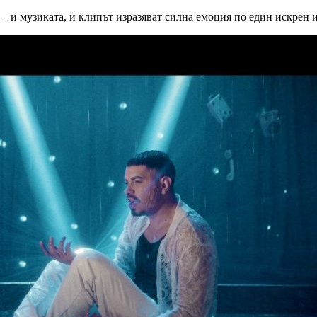
да – и музиката, и клипът изразяват силна емоция по един искрен