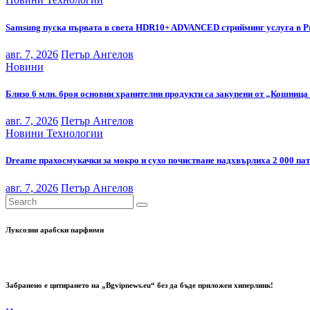
Samsung пуска първата в света HDR10+ ADVANCED стрийминг услуга в P
авг. 7, 2026
Петър Ангелов
Новини
Близо 6 млн. броя основни хранителни продукти са закупени от „Кошница 
авг. 7, 2026
Петър Ангелов
Новини
Технологии
Dreame прахосмукачки за мокро и сухо почистване надхвърлиха 2 000 па
авг. 7, 2026
Петър Ангелов
Луксозни арабски парфюми
Забранено е цитирането на „Bgvipnews.eu“ без да бъде приложен хиперлинк!