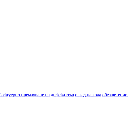
Софтуерно премахване на дпф филтър
оглед на кола
обезщетение