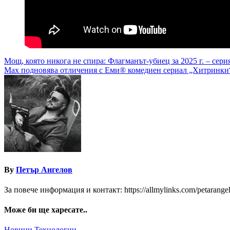
Навигация
Мощ, която никога не спира: Флагманът-убиец за 2025 г. – сер
Max подновява отличения с Еми® комедиен сериал „Хитринки“
By
Петър Ангелов
За повече информация и контакт: https://allmylinks.com/petarange
Може би ще харесате..
Новини
Технологии