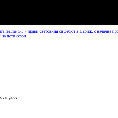
ията realme GT 7 прави световния си дебют в Париж, с начална пр
 за пети сезон
lovangelov