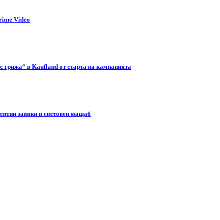
rime Video
с грижа“ в Kaufland от старта на кампанията
тентни заявки в световен мащаб