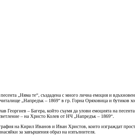
 песента „Няма те“, създадена с много лична емоция и вдъхнове
 читалище „Напредък – 1869“ в гр. Горна Оряховица и бутиков х
ав Георгиев – Багера, който съумя да улови емоцията на песента
светление – на Христо Колев от НЧ „Напредък – 1869“.
рафия на Кирил Иванов и Иван Христов, които изграждат простра
инасяйки за завършения образ на изпълнителя.