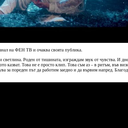
канал на ФЕН ТВ и очаква своята публика.
 и светлина. Роден от тишината, изграждам звук от чувства. И д
кото казват. Това не е просто клип. Това съм аз – в ритъм, във в
ва за пореден път да работим заедно и да вървим напред. Благод