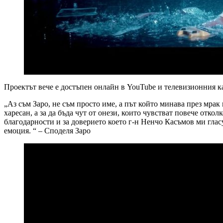
Проектът вече е достъпен онлайн в YouTube и телевизионния 
„Аз съм Заро, не съм просто име, а път който минава през мрак
харесан, а за да бъда чут от онези, които чувстват повече откол
благодарности и за доверието което г-н Ненчо Касъмов ми гласу
емоция. “ – Споделя Заро