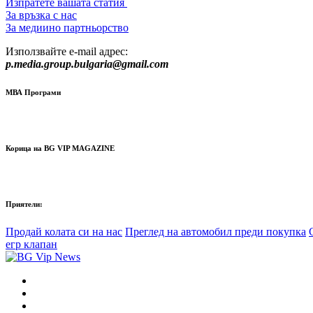
Изпратете вашата статия
За връзка с нас
За медиино партньорство
Използвайте e-mail адрес:
p.media.group.bulgaria@gmail.com
МВА Програми
Корица на BG VIP MAGAZINE
Приятели:
Продай колата си на нас
Преглед на автомобил преди покупка
егр клапан