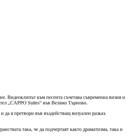
ние. Видеоклипът към песента съчетава съвременна визия и
отел „CAPPO Suites“ във Велико Търново.
 и да я претвори във въздействащ визуален разказ.
нствата така, че да подчертаят както драматизма, така и