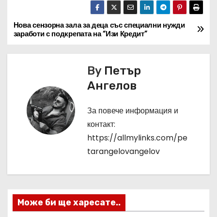
Нова сензорна зала за деца със специални нужди
Н
заработи с подкрепата на “Изи Кредит”
а
в
By
Петър
Ангелов
и
г
За повече информация и
контакт:
а
https://allmylinks.com/pe
ц
tarangelovangelov
и
я
Може би ще харесате..