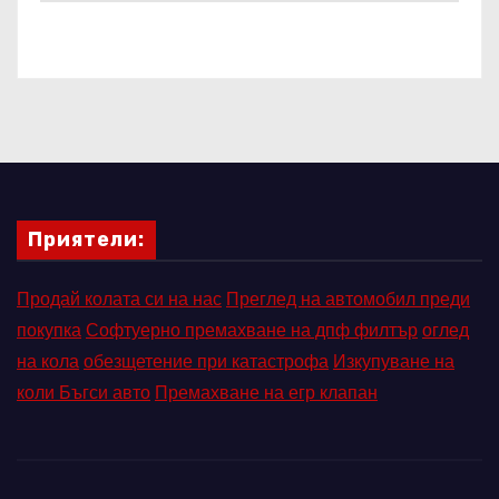
Приятели:
Продай колата си на нас
Преглед на автомобил преди
покупка
Софтуерно премахване на дпф филтър
оглед
на кола
обезщетение при катастрофа
Изкупуване на
коли Бъгси авто
Премахване на егр клапан