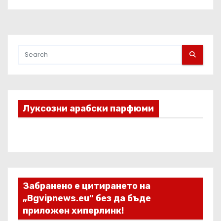
Луксозни арабски парфюми
Забранено е цитирането на
„Bgvipnews.eu“ без да бъде
приложен хиперлинк!