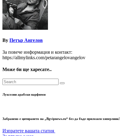
By
Петър Ангелов
За повече информация и контакт:
https://allmylinks.com/petarangelovangelov
Може би ще харесате..
Луксозни арабски парфюми
Забранено е цитирането на „Bgvipnews.eu“ без да бъде приложен хиперлинк!
Изпратете вашата статия