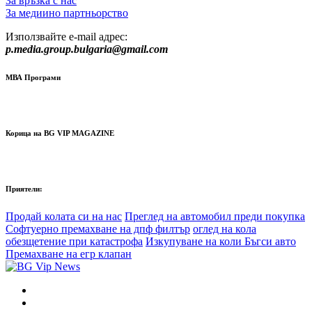
За връзка с нас
За медиино партньорство
Използвайте e-mail адрес:
p.media.group.bulgaria@gmail.com
МВА Програми
Корица на BG VIP MAGAZINE
Приятели:
Продай колата си на нас
Преглед на автомобил преди покупка
Софтуерно премахване на дпф филтър
оглед на кола
обезщетение при катастрофа
Изкупуване на коли Бъгси авто
Премахване на егр клапан