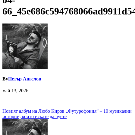
04-
66_45e686c594768066ad9911d5
By
Петър Ангелов
май 13, 2026
Навигация
Новият албум на Любо Киров „Футурофония“ – 10 музикални
истории, които искате да чуете