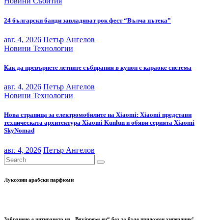
Новини
Събития
24 български банди завладяват рок фест “Вълча пътека”
авг. 4, 2026
Петър Ангелов
Новини
Технологии
Как да превърнете летните събирания в купон с караоке система
авг. 4, 2026
Петър Ангелов
Новини
Технологии
Нова страница за електромобилите на Xiaomi: Xiaomi представи
техническата архитектура Xiaomi Kunlun и обяви серията Xiaomi
SkyNomad
авг. 4, 2026
Петър Ангелов
Луксозни арабски парфюми
Забранено е цитирането на „Bgvipnews.eu“ без да бъде приложен хиперлинк!