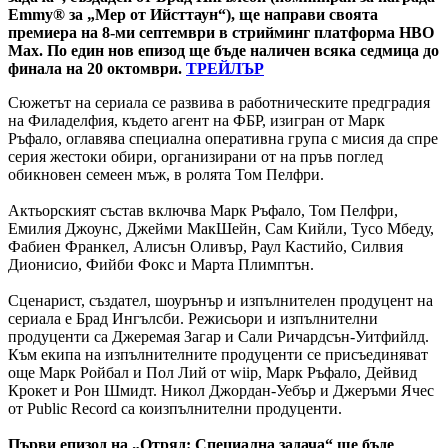
Emmy® за „Мер от Ийсттаун“), ще направи своята
премиера на 8-ми септември в стрийминг платформа HBO
Max. По един нов епизод ще бъде наличен всяка седмица до
финала на 20 октомври.
ТРЕЙЛЪР
Сюжетът на сериала се развива в работническите предградия
на Филаделфия, където агент на ФБР, изигран от Марк
Ръфало, оглавява специална оперативна група с мисия да спре
серия жестоки обири, организирани от на пръв поглед
обикновен семеен мъж, в ролята Том Пелфри.
Актьорският състав включва Марк Ръфало, Том Пелфри,
Емилия Джоунс, Джейми МакШейн, Сам Кийли, Тусо Мбеду,
Фабиен Франкел, Алисън Оливър, Раул Кастийо, Силвия
Дионисио, Фийби Фокс и Марта Плимптън.
Сценарист, създател, шоурънър и изпълнителен продуцент на
сериала е Брад Ингълсби. Режисьори и изпълнителни
продуценти са Джеремая Загар и Сали Ричардсън-Уитфийлд.
Към екипа на изпълнителните продуценти се присъединяват
още Марк Ройбал и Пол Лий от wiip, Марк Ръфало, Дейвид
Крокет и Рон Шмидт. Никол Джордан-Уебър и Джеръми Ячес
от Public Record са коизпълнителни продуценти.
Първи епизод на „Отряд: Специална задача“ ще бъде