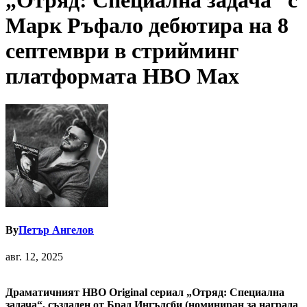
„Отряд: Специална задача“ с
Марк Ръфало дебютира на 8
септември в стрийминг
платформата HBO Max
By
Петър Ангелов
авг. 12, 2025
Драматичният HBO Original сериал „Отряд: Специална
задача“, създаден от Брад Ингълсби (номиниран за награда