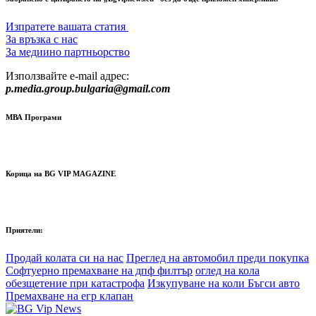
Изпратете вашата статия
За връзка с нас
За медиино партньорство
Използвайте e-mail адрес:
p.media.group.bulgaria@gmail.com
МВА Програми
Корица на BG VIP MAGAZINE
Приятели:
Продай колата си на нас
Преглед на автомобил преди покупка
Софтуерно премахване на дпф филтър
оглед на кола
обезщетение при катастрофа
Изкупуване на коли Бъгси авто
Премахване на егр клапан