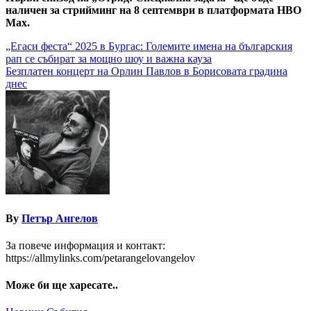
наличен зa стрийминг на 8 септември в платформата HBO
Max.
Навигация
„Егаси феста“ 2025 в Бургас: Големите имена на българския
рап се събират за мощно шоу и важна кауза
Безплатен концерт на Орлин Павлов в Борисовата градина
днес
By
Петър Ангелов
За повече информация и контакт:
https://allmylinks.com/petarangelovangelov
Може би ще харесате..