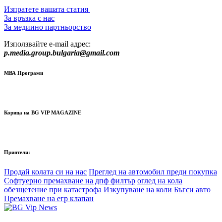
Изпратете вашата статия
За връзка с нас
За медиино партньорство
Използвайте e-mail адрес:
p.media.group.bulgaria@gmail.com
МВА Програми
Корица на BG VIP MAGAZINE
Приятели:
Продай колата си на нас
Преглед на автомобил преди покупка
Софтуерно премахване на дпф филтър
оглед на кола
обезщетение при катастрофа
Изкупуване на коли Бъгси авто
Премахване на егр клапан