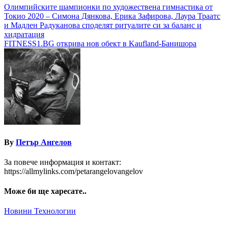
Навигация
Олимпийските шампионки по художествена гимнастика от
Токио 2020 – Симона Дянкова, Ерика Зафирова, Лаура Траатс
и Мадлен Радуканова споделят ритуалите си за баланс и
хидратация
FITNESS1.BG открива нов обект в Kaufland-Банишора
By
Петър Ангелов
За повече информация и контакт:
https://allmylinks.com/petarangelovangelov
Може би ще харесате..
Новини
Технологии