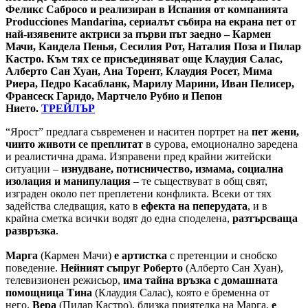
Феликс Сабросо и реализиран в Испания от компанията
Producciones Mandarina, сериалът събира на екрана пет от
най-изявените актриси за първи път заедно – Кармен
Мачи, Кандела Пенья, Сесилия Рот, Наталия Поза и Пилар
Кастро. Към тях се присъединяват още Клаудия Салас,
Алберто Сан Хуан, Ана Торент, Клаудия Росет, Мима
Риера, Педро Касабланк, Марилу Марини, Иван Пелисер,
Франсеск Гаридо, Мартчело Рубио и Пепон
Нието.
ТРЕЙЛЪР
“Ярост” предлага съвременен и наситен портрет на
пет жени,
чиито животи се преплитат
в сурова, емоционално заредена
и реалистична драма. Изправени пред крайни житейски
ситуации –
изнудване, потисничество, измама, социална
изолация и манипулация
– те съществуват в общ свят,
изграден около пет преплетени конфликта. Всеки от тях
задейства следващия, като в
ефекта на пеперудата
, и в
крайна сметка всички водят до една споделена,
разтърсваща
развръзка
.
Марга
(Кармен Мачи)
е артистка
с претенции и снобско
поведение.
Нейният съпруг Роберто
(Алберто Сан Хуан),
телевизионен режисьор,
има тайна връзка с домашната
помощница Тина
(Клаудия Салас), която е бременна от
него.
Вера
(Пилар Кастро), близка приятелка на Марга,
е