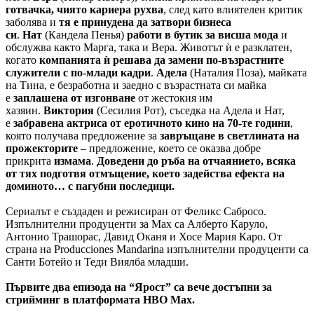
готвачка, чиято кариера рухва
, след като влиятелен критик
заболява и
тя е принудена да затвори бизнеса
си
.
Нат
(Кандела Пенья)
работи в бутик за висша мода
и
обслужва както Марга, така и Вера. Животът ѝ е разклатен,
когато
компанията ѝ решава да замени по-възрастните
служители с по-млади кадри
.
Адела
(Наталия Поза), майката
на Тина, е безработна и заедно с възрастната си майка
е
заплашена от изгонване
от жестокия им
хазяин.
Виктория
(Сесилия Рот), съседка на Адела и Нат,
е
забравена актриса от еротичното кино на 70-те години
,
която получава предложение за
завръщане в светлината на
прожекторите
– предложение, което се оказва добре
прикрита
измама
.
Доведени до ръба на отчаянието, всяка
от тях подготвя отмъщение, което задейства ефекта на
доминото… с пагубни последици.
Сериалът е създаден и режисиран от Феликс Сабросо.
Изпълнителни продуценти за Max са Алберто Каруло,
Антонио Трашорас, Давид Оканя и Хосе Мария Каро. От
страна на Producciones Mandarina изпълнителни продуценти са
Санти Ботейо и Теди Виялба младши.
Първите два епизода на “Ярост” са вече достъпни за
стрийминг в платформата HBO Max.