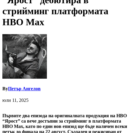
“Ярост” дебютира в
стрийминг платформата
HBO Max
By
Петър Ангелов
юли 11, 2025
Първите два епизода на оригиналната продукция на HBO
“Ярост” са вече достъпни за стрийминг в платформата
HBO Max, като по един нов епизод ще бъде наличен всеки
петък до финала на 22 август. Създаден и режисиран от