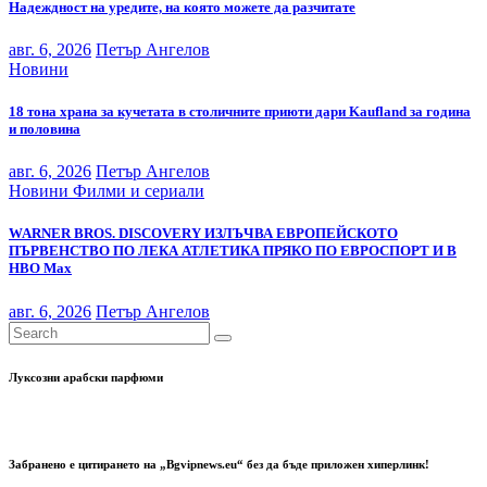
Надеждност на уредите, на която можете да разчитате
авг. 6, 2026
Петър Ангелов
Новини
18 тона храна за кучетата в столичните приюти дари Kaufland за година
и половина
авг. 6, 2026
Петър Ангелов
Новини
Филми и сериали
WARNER BROS. DISCOVERY ИЗЛЪЧВА ЕВРОПЕЙСКОТО
ПЪРВЕНСТВО ПО ЛЕКА АТЛЕТИКА ПРЯКО ПО ЕВРОСПОРТ И В
НВО Мах
авг. 6, 2026
Петър Ангелов
Луксозни арабски парфюми
Забранено е цитирането на „Bgvipnews.eu“ без да бъде приложен хиперлинк!