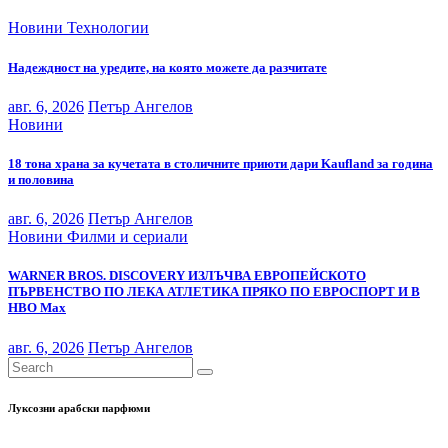
Новини
Технологии
Надеждност на уредите, на която можете да разчитате
авг. 6, 2026
Петър Ангелов
Новини
18 тона храна за кучетата в столичните приюти дари Kaufland за година
и половина
авг. 6, 2026
Петър Ангелов
Новини
Филми и сериали
WARNER BROS. DISCOVERY ИЗЛЪЧВА ЕВРОПЕЙСКОТО
ПЪРВЕНСТВО ПО ЛЕКА АТЛЕТИКА ПРЯКО ПО ЕВРОСПОРТ И В
НВО Мах
авг. 6, 2026
Петър Ангелов
Луксозни арабски парфюми