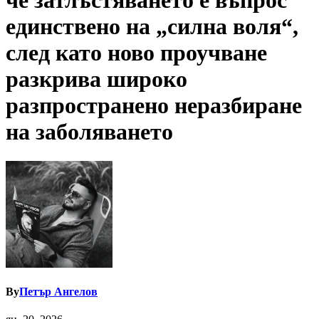
че затлъстяването е въпрос
единствено на „силна воля“,
след като ново проучване
разкрива широко
разпространено неразбиране
на заболяването
By
Петър Ангелов