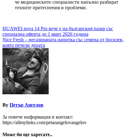
че медицинските специалисти напълно разбират
техните притеснения и проблеми.
Навигация
HUAWEI nova 14 Pro вече е на българския пазар със
специална оферта до 1 март 2026 година
Nice Fresh – негазираната напитка със семена от босилек,
която печели децата
By
Петър Ангелов
За повече информация и контакт:
https://allmylinks.com/petarangelovangelov
Може би ще харесате..