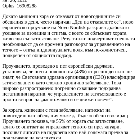
ян. 20, 2026
Oplus_16908288
Докато милиони хора се отказват от новогодишните си
обещания в деня, често наричан „Ден на отказалите се“, ново
европейско проучване на Novo Nordisk разкрива дълбокото
усещане за изолация и стигма, с което се сблъскват хората,
живеещи със затлъстяване. Резултатите подчертават спешната
необходимост да се промени разговорът за управлението на
теглото – отвъд индивидуалната воля, към по-холистичен,
подкрепен от общността подход.
Проучването, проведено в пет европейски държави,
установява, че почти половината (43%) от респондентите не
знаят, че Световната здравна организация (СЗО) класифицира
затлъстяването като сложно хронично заболяване. Това
широко разпространено погрешно схващане подхранва
негативния наратив, че управлението на затлъстяването е
просто въпрос на „яж по-малко и се движи повече“.
За хората, живеещи с това заболяване, натискът на
новогодишните обещания може да бъде особено изолиращ.
Проучването показва, че 55% от хората със затлъстяване,
които се опитват да управляват теглото си през януари,
посочват липсата на подкрепа като най-голямата пречка за
поддържане на усилията си.