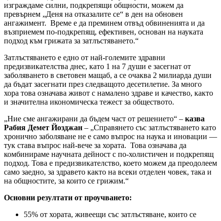
изграждаме силни, подкрепящи общности, можем да
превърнем „Деня на отказалите се“ в ден на обновен
ангажимент. Време е да преминем отвъд обвиненията и да
възприемем по-подкрепящ, ефективен, основан на науката
подход към грижата за затлъстяването.“
Затлъстяването е едно от най-големите здравни
предизвикателства днес, като 1 на 7 души е засегнат от
заболяването в световен мащаб, а се очаква 2 милиарда души
да бъдат засегнати през следващото десетилетие. За много
хора това означава живот с намалено здраве и качество, както
и значителна икономическа тежест за обществото.
„Ние сме ангажирани да бъдем част от решението“ –
казва
Рабия Демет Йозджан
– „Справянето със затлъстяването като
хронично заболяване не е само въпрос на наука и иновации —
тук става въпрос най-вече за хората. Това означава да
комбинираме научната дейност с по-холистичен и подкрепящ
подход. Това е предизвикателство, което можем да преодолеем
само заедно, за здравето както на всеки отделен човек, така и
на общностите, за които се грижим.“
Основни резултати от проучването
:
55% от хората, живеещи със затлъстяване, които се