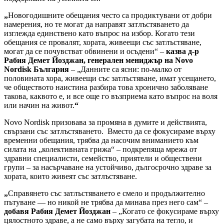
„
Новогодишните обещания често са продиктувани от добри
намерения, но те могат да направят затлъстяването да
изглежда единствено като въпрос на избор. Когато тези
обещания се провалят, хората, живеещи със затлъстяване,
могат да се почувстват обвинени и осъдени“ –
казва д-р
Рабия Демет Йозджан, генерален мениджър на
Novo
Nordisk
България
– „Данните са ясни: по-малко от
половината хора, живеещи със затлъстяване, имат усещането,
че обществото наистина разбира това хронично заболяване
такова, каквото е, и все още го възприема като въпрос на воля
или начин на живот.
“
Novo Nordisk призовава за промяна в думите и действията,
свързани със затлъстяването. Вместо да се фокусираме върху
временни обещания, трябва да насочим вниманието към
силата на „колективната грижа“ – подкрепяща мрежа от
здравни специалисти, семейство, приятели и обществени
групи – за насърчаване на устойчиво, дългосрочно здраве за
хората, които живеят със затлъстяване.
„
Справянето със затлъстяването е смело и продължително
пътуване — но никой не трябва да минава през него сам“ –
добавя Рабия Демет Йозджан
– „Когато се фокусираме върху
цялостното здраве, а не само върху загубата на тегло, и