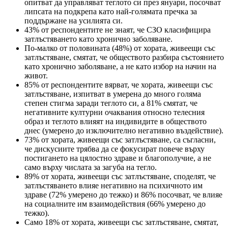
опитват да управляват теглото си през януари, посочват
липсата на подкрепа като най-голямата пречка за
поддържане на усилията си.
43% от респондентите не знаят, че СЗО класифицира
затлъстяването като хронично заболяване.
По-малко от половината (48%) от хората, живеещи със
затлъстяване, смятат, че обществото разбира състоянието
като хронично заболяване, а не като избор на начин на
живот.
85% от респондентите вярват, че хората, живеещи със
затлъстяване, изпитват в умерена до много голяма
степен стигма заради теглото си, а 81% смятат, че
негативните културни очаквания относно телесния
образ и теглото влияят на индивидите в обществото
днес (умерено до изключително негативно въздействие).
73% от хората, живеещи със затлъстяване, са съгласни,
че дискусиите трябва да се фокусират повече върху
постигането на цялостно здраве и благополучие, а не
само върху числата за загуба на тегло.
89% от хората, живеещи със затлъстяване, споделят, че
затлъстяването влияе негативно на психичното им
здраве (72% умерено до тежко) и 86% посочват, че влияе
на социалните им взаимодействия (66% умерено до
тежко).
Само 18% от хората, живеещи със затлъстяване, смятат,