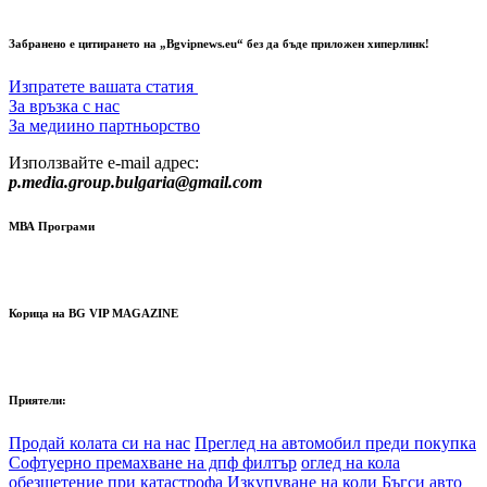
Забранено е цитирането на „Bgvipnews.eu“ без да бъде приложен хиперлинк!
Изпратете вашата статия
За връзка с нас
За медиино партньорство
Използвайте e-mail адрес:
p.media.group.bulgaria@gmail.com
МВА Програми
Корица на BG VIP MAGAZINE
Приятели:
Продай колата си на нас
Преглед на автомобил преди покупка
Софтуерно премахване на дпф филтър
оглед на кола
обезщетение при катастрофа
Изкупуване на коли Бъгси авто