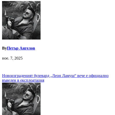
By
Петър Ангелов
ное. 7, 2025
Навигация
Новоизграденият булевард „Леон Ламуш“ вече е официално
въведен в експлоатация