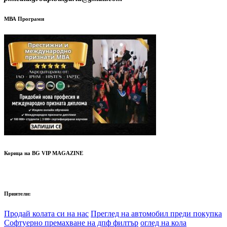
МВА Програми
Корица на BG VIP MAGAZINE
Приятели:
Продай колата си на нас
Преглед на автомобил преди покупка
Софтуерно премахване на дпф филтър
оглед на кола