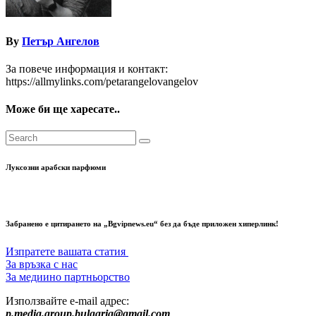
By
Петър Ангелов
За повече информация и контакт:
https://allmylinks.com/petarangelovangelov
Може би ще харесате..
Луксозни арабски парфюми
Забранено е цитирането на „Bgvipnews.eu“ без да бъде приложен хиперлинк!
Изпратете вашата статия
За връзка с нас
За медиино партньорство
Използвайте e-mail адрес:
p.media.group.bulgaria@gmail.com