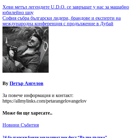
Навигация
Хеви метъл легендите U.D.O. се завръщат у нас за мащабно
юбилейно шоу
София събра български лидери, брандове и експерти на
международна конференция с продължение в Дубай
By
Петър Ангелов
За повече информация и контакт:
https://allmylinks.com/petarangelovangelov
Може би ще харесате..
Новини
Събития
24 български банди завладяват рок фест “Вълча пътека”