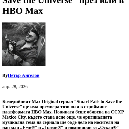
Save the Universe” през юли в
HBO Max
By
Петър Ангелов
апр. 28, 2026
Комедийният Max Original сериал “Stuart Fails to Save the
Universe” ще има премиера този юли в стрийминг
платформата HBO Max. Новината беше обявена на CCXP
Mexico City, където стана ясно още, че оригиналната
музикална тема на сериала ще бъде дело на носителя на
награди „Еми®“ и „Грами®“ и номиниран за „Оскар®“