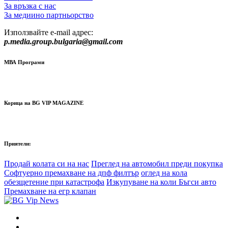
За връзка с нас
За медиино партньорство
Използвайте e-mail адрес:
p.media.group.bulgaria@gmail.com
МВА Програми
Корица на BG VIP MAGAZINE
Приятели:
Продай колата си на нас
Преглед на автомобил преди покупка
Софтуерно премахване на дпф филтър
оглед на кола
обезщетение при катастрофа
Изкупуване на коли Бъгси авто
Премахване на егр клапан