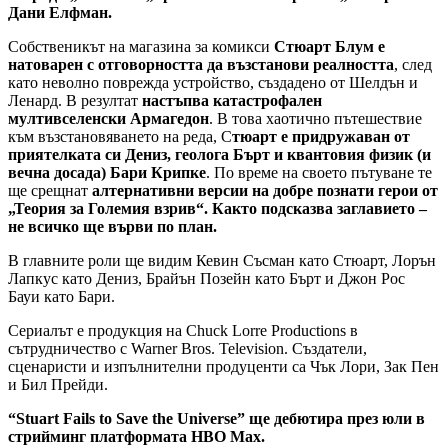
Дани Елфман.
Собственикът на магазина за комикси
Стюарт Блум е
натоварен с отговорността да възстанови реалността
, след
като неволно поврежда устройство, създадено от Шелдън и
Ленард. В резултат
настъпва катастрофален
мултивселенски Армагедон
. В това хаотично пътешествие
към възстановяването на реда, С
тюарт е придружаван от
приятелката си Дениз, геолога Бърт и квантовия физик (и
вечна досада) Бари Крипке
. По време на своето пътуване те
ще срещнат
алтернативни версии на добре познати герои от
„Теория за Големия взрив“. Както подсказва заглавието –
не всичко ще върви по план.
В главните роли ще видим Кевин Съсман като Стюарт, Лорън
Лапкус като Дениз, Брайън Позейн като Бърт и Джон Рос
Бауи като Бари.
Сериалът е продукция на Chuck Lorre Productions в
сътрудничество с Warner Bros. Television. Създатели,
сценаристи и изпълнителни продуценти са Чък Лори, Зак Пен
и Бил Прейди.
“Stuart Fails to Save the Universe” ще дебютира през юли в
стрийминг платформата HBO Max.