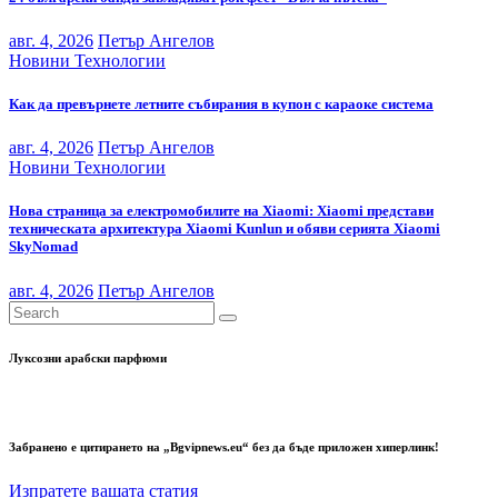
авг. 4, 2026
Петър Ангелов
Новини
Технологии
Как да превърнете летните събирания в купон с караоке система
авг. 4, 2026
Петър Ангелов
Новини
Технологии
Нова страница за електромобилите на Xiaomi: Xiaomi представи
техническата архитектура Xiaomi Kunlun и обяви серията Xiaomi
SkyNomad
авг. 4, 2026
Петър Ангелов
Луксозни арабски парфюми
Забранено е цитирането на „Bgvipnews.eu“ без да бъде приложен хиперлинк!
Изпратете вашата статия