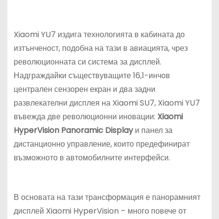
Xiaomi YU7 издига технологията в кабината до
изтънченост, подобна на тази в авиацията, чрез
революционната си система за дисплей.
Надграждайки съществуващите 16,1-инчов
централен сензорен екран и два задни
развлекателни дисплея на Xiaomi SU7, Xiaomi YU7
въвежда две революционни иновации:
Xiaomi
HyperVision Panoramic Display
и панел за
дистанционно управление, които предефинират
възможното в автомобилните интерфейси.
В основата на тази трансформация е панорамният
дисплей Xiaomi HyperVision – много повече от