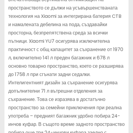
пространството се дължи на усъвършенстваната
технология на Xiaomi за интегрирана батерия CTB
и намалената дебелина на пода, създавайки
просторна, безпрепятствена среда за всички
пътници. Xiaomi YU7 осигурява изключителна
практичност с общ капацитет за съхранение от 1970
л, включително 141 л преден багажник и 678 л
основно товарно пространство, което се разширява
до 1758 л при сгънати задни седалки.
Интелигентният дизайн за съхранение осигурява
допълнителни 71 л вътрешни отделения за
съхранение. Това се изразява в достатъчно
пространство за семейни приключения при реална
употреба – предният багажник удобно побира 24-
инчов куфар. В същото време задното пространство
побира още три 24-инчови куфара заедно с