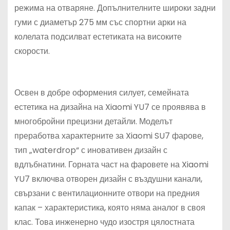
режима на отваряне. Допълнителните широки задни
гуми с диаметър 275 мм със спортни арки на
колелата подсилват естетиката на високите
скорости.
Освен в добре оформения силует, семейната
естетика на дизайна на Xiaomi YU7 се проявява в
многобройни прецизни детайли. Моделът
преработва характерните за Xiaomi SU7 фарове,
тип „waterdrop“ с иновативен дизайн с
вдлъбнатини. Горната част на фаровете на Xiaomi
YU7 включва отворен дизайн с въздушни канали,
свързани с вентилационните отвори на предния
капак – характеристика, която няма аналог в своя
клас. Това инженерно чудо изостря цялостната