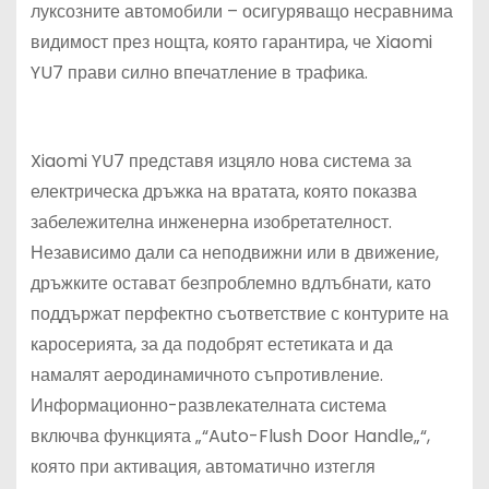
луксозните автомобили – осигуряващо несравнима
видимост през нощта, която гарантира, че Xiaomi
YU7 прави силно впечатление в трафика.
Xiaomi YU7 представя изцяло нова система за
електрическа дръжка на вратата, която показва
забележителна инженерна изобретателност.
Независимо дали са неподвижни или в движение,
дръжките остават безпроблемно вдлъбнати, като
поддържат перфектно съответствие с контурите на
каросерията, за да подобрят естетиката и да
намалят аеродинамичното съпротивление.
Информационно-развлекателната система
включва функцията „“Auto-Flush Door Handle„“,
която при активация, автоматично изтегля