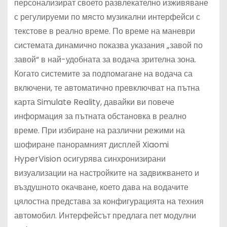
персонализират своето развлекателно изживяване
с регулируеми по място музикални интерфейси с
текстове в реално време. По време на маневри
системата динамично показва указания „завой по
завой“ в най-удобната за водача зрителна зона.
Когато системите за подпомагане на водача са
включени, те автоматично превключват на пътна
карта Simulate Reality, давайки ви повече
информация за пътната обстановка в реално
време. При избиране на различни режими на
шофиране панорамният дисплей Xiaomi
HyperVision осигурява синхронизирани
визуализации на настройките на задвижването и
въздушното окачване, което дава на водачите
цялостна представа за конфигурацията на техния
автомобил. Интерфейсът предлага пет модулни