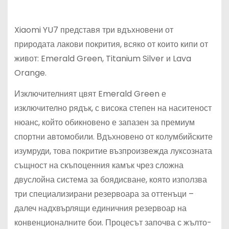
Xiaomi YU7 представя три вдъхновени от
природата лакови покрития, всяко от които кипи от
живот: Emerald Green, Titanium Silver и Lava
Orange.
Изключителният цвят Emerald Green е
изключително рядък, с висока степен на наситеност
нюанс, който обикновено е запазен за премиум
спортни автомобили. Вдъхновено от колумбийските
изумруди, това покритие възпроизвежда луксозната
същност на скъпоценния камък чрез сложна
двуслойна система за боядисване, която използва
три специализирани резервоара за оттенъци –
далеч надхвърлящи единичния резервоар на
конвенционалните бои. Процесът започва с жълто-