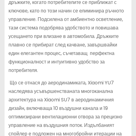
дръжките, когато потребителите се приближат с
ключове, като по този начин се елиминира ръчното
управление. Подсилена от амбиентно осветление,
тази система подобрява удобството и повишава
усещането при влизане в автомобила. Дръжките
плавно се прибират след качване, завършвайки
един елегантен процес, съчетаващ перфектна
функционалност и интуитивно удобство за
потребителя.
Що се отнася до аеродинамиката, Xiaomi YU7
наследява усъвършенстваната многоканална
архитектура на Xiaomi SU7 в аеродинамичния
дизайн, включваща 10 въздушни канала и 19
оптимизирани вентилационни отвора за прецизно
управление на въздушния поток. Издълбаният
спойлер е подложен на многобройни итерации на