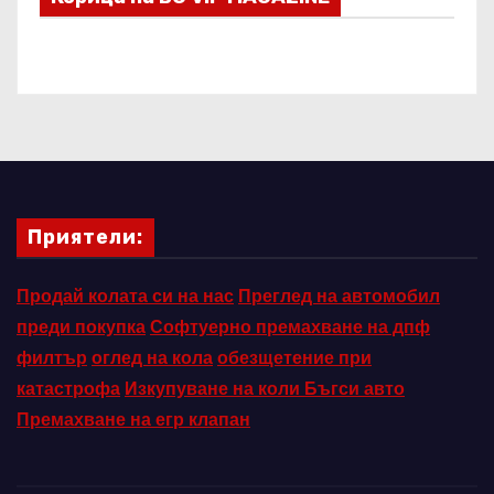
Приятели:
Продай колата си на нас
Преглед на автомобил
преди покупка
Софтуерно премахване на дпф
филтър
оглед на кола
обезщетение при
катастрофа
Изкупуване на коли Бъгси авто
Премахване на егр клапан