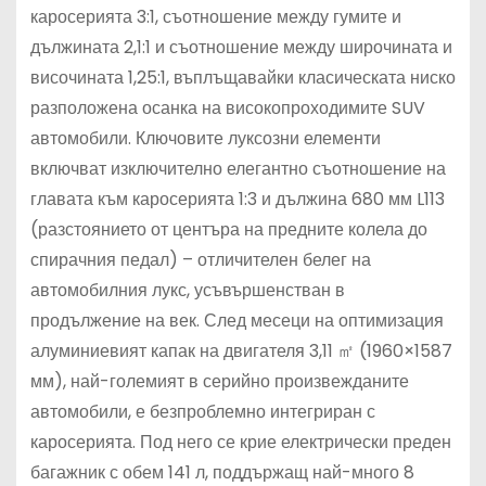
каросерията 3:1, съотношение между гумите и
дължината 2,1:1 и съотношение между широчината и
височината 1,25:1, въплъщавайки класическата ниско
разположена осанка на високопроходимите SUV
автомобили. Ключовите луксозни елементи
включват изключително елегантно съотношение на
главата към каросерията 1:3 и дължина 680 мм L113
(разстоянието от центъра на предните колела до
спирачния педал) – отличителен белег на
автомобилния лукс, усъвършенстван в
продължение на век. След месеци на оптимизация
алуминиевият капак на двигателя 3,11 ㎡ (1960×1587
мм), най-големият в серийно произвежданите
автомобили, е безпроблемно интегриран с
каросерията. Под него се крие електрически преден
багажник с обем 141 л, поддържащ най-много 8