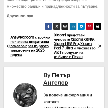
множество раници и принадлежности за пътуване.
Двузонов лук
Xiaomi представи
Н
Answear.com с тройно
чиповете Xiaomi XRING,
по-висока оперативна
Xiaomi 15S Pro, Xiaomi
а
печалба през първото
Pad 7 Ultra и множество
тримесечие на 2025
AIoT продукти на
година
в
събитие в Пекин
и
By
Петър
г
Ангелов
а
За повече информация и
ц
контакт: