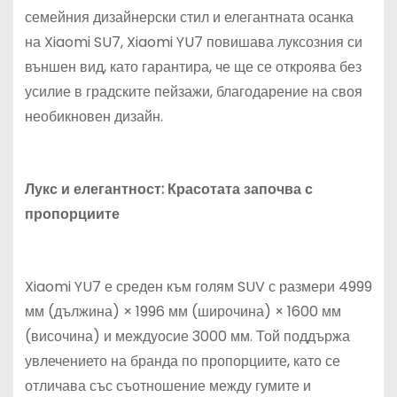
семейния дизайнерски стил и елегантната осанка
на Xiaomi SU7, Xiaomi YU7 повишава луксозния си
външен вид, като гарантира, че ще се откроява без
усилие в градските пейзажи, благодарение на своя
необикновен дизайн.
Лукс и елегантност: Красотата започва с
пропорциите
Xiaomi YU7 е среден към голям SUV с размери 4999
мм (дължина) × 1996 мм (широчина) × 1600 мм
(височина) и междуосие 3000 мм. Той поддържа
увлечението на бранда по пропорциите, като се
отличава със съотношение между гумите и