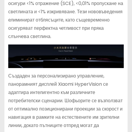
осигури <1% отражение (SCE), <0,01% пропускане на
светлината и <1% изкривяване. Тези нововъведения
елиминират отблясъците, като същевременно
осигуряват перфектна четливост при пряка
слънчева светлина.
Създаден за персонализирано управление,
панорамният дисплей Xiaomi HyperVision се
адаптира интелигентно към различните
потребителски сценарии. Шофьорите се възползват
от оптимално позиционирани проекции за скорост и
навигация в рамките на естествените им зрителни
линии, докато пътниците отпред могат да