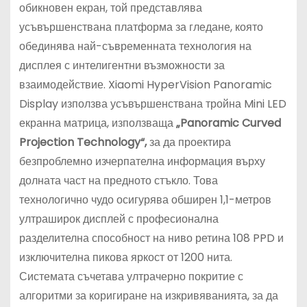
обикновен екран, той представлява
усъвършенствана платформа за гледане, която
обединява най-съвременната технология на
дисплея с интелигентни възможности за
взаимодействие. Xiaomi HyperVision Panoramic
Display използва усъвършенствана тройна Mini LED
екранна матрица, използваща
„Panoramic Curved
Projection Technology“,
за да проектира
безпроблемно изчерпателна информация върху
долната част на предното стъкло. Това
технологично чудо осигурява обширен 1,1-метров
ултраширок дисплей с професионална
разделителна способност на ниво ретина 108 PPD и
изключителна пикова яркост от 1200 нита.
Системата съчетава ултрачерно покритие с
алгоритми за коригиране на изкривяванията, за да