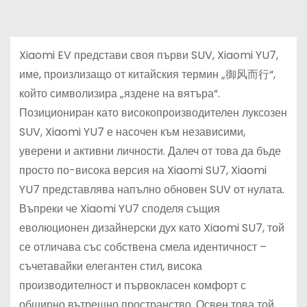
Xiaomi EV представи своя първи SUV, Xiaomi YU7,
име, произлизащо от китайския термин „御风而行“,
който символизира „яздене на вятъра“.
Позициониран като високопроизводителен луксозен
SUV, Xiaomi YU7 е насочен към независими,
уверени и активни личности. Далеч от това да бъде
просто по-висока версия на Xiaomi SU7, Xiaomi
YU7 представлява напълно обновен SUV от нулата.
Въпреки че Xiaomi YU7 споделя същия
еволюционен дизайнерски дух като Xiaomi SU7, той
се отличава със собствена смела идентичност –
съчетавайки елегантен стил, висока
производителност и първокласен комфорт с
обширно вътрешно пространство. Освен това той