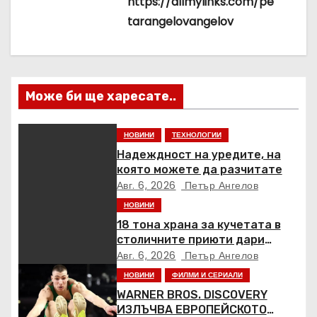
и
https://allmylinks.com/pe
tarangelovangelov
я
Може би ще харесате..
НОВИНИ
ТЕХНОЛОГИИ
Надеждност на уредите, на
която можете да разчитате
Авг. 6, 2026
Петър Ангелов
НОВИНИ
18 тона храна за кучетата в
столичните приюти дари
Kaufland за година и половина
Авг. 6, 2026
Петър Ангелов
НОВИНИ
ФИЛМИ И СЕРИАЛИ
WARNER BROS. DISCOVERY
ИЗЛЪЧВА ЕВРОПЕЙСКОТО