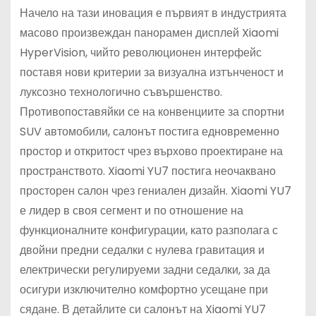
Начело на тази иновация е първият в индустрията
масово произвеждан панорамен дисплей Xiaomi
HyperVision, чийто революционен интерфейс
поставя нови критерии за визуална изтънченост и
луксозно технологично съвършенство.
Противопоставяйки се на конвенциите за спортни
SUV автомобили, салонът постига едновременно
простор и откритост чрез върхово проектиране на
пространството. Xiaomi YU7 постига неочаквано
просторен салон чрез гениален дизайн. Xiaomi YU7
е лидер в своя сегмент и по отношение на
функционалните конфигурации, като разполага с
двойни предни седалки с нулева гравитация и
електрически регулируеми задни седалки, за да
осигури изключително комфортно усещане при
сядане. В детайлите си салонът на Xiaomi YU7