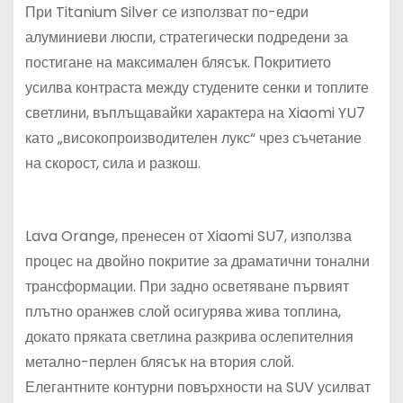
При Titanium Silver се използват по-едри
алуминиеви люспи, стратегически подредени за
постигане на максимален блясък. Покритието
усилва контраста между студените сенки и топлите
светлини, въплъщавайки характера на Xiaomi YU7
като „високопроизводителен лукс“ чрез съчетание
на скорост, сила и разкош.
Lava Orange, пренесен от Xiaomi SU7, използва
процес на двойно покритие за драматични тонални
трансформации. При задно осветяване първият
плътно оранжев слой осигурява жива топлина,
докато пряката светлина разкрива ослепителния
метално-перлен блясък на втория слой.
Елегантните контурни повърхности на SUV усилват