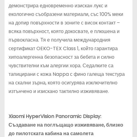
демонстрира едновременно изискан лукс и
екологично съобразени материали, със 100% меки
на допир повърхности в зоните с висок контакт –
всяка повърхност, която докосвате, е плюшена и
първокласна. Тя е получила международния
сертификат OEKO-TEX Class 1, който гарантира
хипоалергенна безопасност за бебета и силно
чувствителни към алергии хора. Седалките са
тапицирани с кожа Nappa с фино галеща текстура
на скални зърна, която осигурява изключително
изтънчено и изискано тактилно изживяване.
Xiaomi HyperVision Panoramic Display:
Създаване на поглъщащо изживяване, близко
до пилотската кабина на самолета