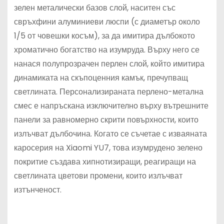
зелен металически базов слой, наситен със
свръхфини алуминиеви люспи (с диаметър около
1/5 от човешки косъм), за да имитира дълбокото
хроматично богатство на изумруда. Върху него се
нанася полупрозрачен перлен слой, който имитира
динамиката на скъпоценния камък, пречупващ
светлината. Персонализираната перлено-метална
смес е напръскана изключително върху вътрешните
панели за равномерно скрити повърхности, които
излъчват дълбочина. Когато се съчетае с изваяната
каросерия на Xiaomi YU7, това изумрудено зелено
покритие създава хипнотизиращи, реагиращи на
светлината цветови промени, които излъчват
изтънченост.