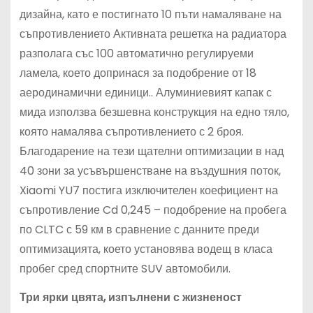
дизайна, като е постигнато 10 пъти намаляване на
съпротивлението Активната решетка на радиатора
разполага със 100 автоматично регулируеми
ламела, което допринася за подобрение от 18
аеродинамични единици.. Алуминиевият капак с
мида използва безшевна конструкция на едно тяло,
която намалява съпротивлението с 2 броя.
Благодарение на тези щателни оптимизации в над
40 зони за усъвършенстване на въздушния поток,
Xiaomi YU7 постига изключителен коефициент на
съпротивление Cd 0,245 – подобрение на пробега
по CLTC с 59 км в сравнение с данните преди
оптимизацията, което установява водещ в класа
пробег сред спортните SUV автомобили.
Три ярки цвята, изпълнени с жизненост