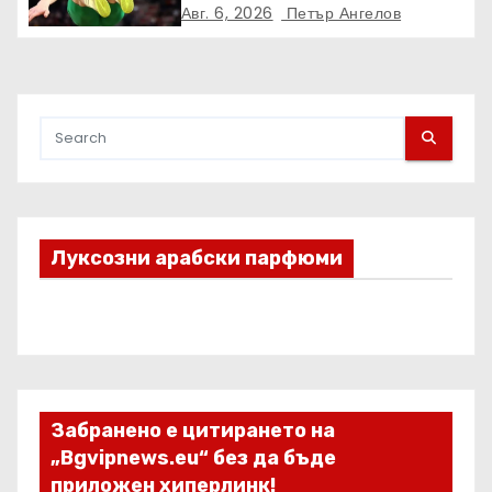
ПЪРВЕНСТВО ПО ЛЕКА
Авг. 6, 2026
Петър Ангелов
АТЛЕТИКА ПРЯКО ПО
ЕВРОСПОРТ И В НВО Мах
Луксозни арабски парфюми
Забранено е цитирането на
„Bgvipnews.eu“ без да бъде
приложен хиперлинк!