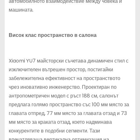
автомобилното взаимодействие между човека и
машината.
Висок клас пространство в салона
Xiaomi YU7 майсторски съчетава динамичен стил с
изключителен вътрешен простор, постигайки
забележителна ефективност на пространството
чрез иновативно инженерство. Проектиран по
антропометричен модел с ръст 188 см, салонът
предлага голямо пространство със 100 мм място за
главата отпред, 77 мм място за главата отзад и 73
мм място за краката отзад, което надминава
конкурентите в подобни сегменти. Тази
впечатляваща вертикална оптимизация на