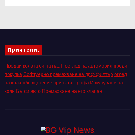
Приятели:
Продай колата си на нас
Преглед на автомобил преди
покупка
Софтуерно премахване на дпф филтър
оглед
на кола
обезщетение при катастрофа
Изкупуване на
коли Бъгси авто
Премахване на егр клапан