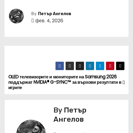
By
Петър Ангелов
фев. 4, 2026
OLED телевизорите и мониторите на Samsung 2026
Н
поддържат NVIDIA® G-SYNC™ за върхови резултати в
игрите
а
в
By
Петър
и
Ангелов
г