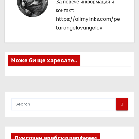
За повече информация и
а
контакт:
https://allmylinks.com/pe
ц
tarangelovangelov
и
я
Може би ще харесате..
Луксозни арабски парфюми