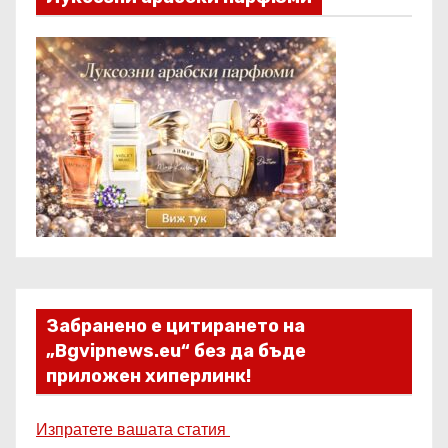
Забранено е цитирането на
„Bgvipnews.eu“ без да бъде
приложен хиперлинк!
Изпратете вашата статия