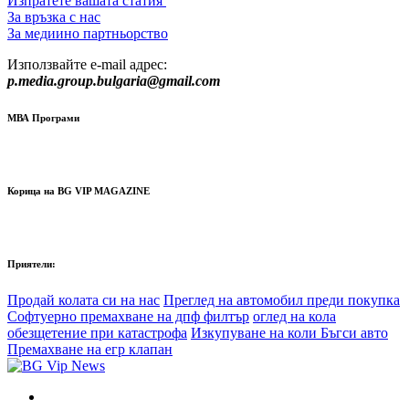
Изпратете вашата статия
За връзка с нас
За медиино партньорство
Използвайте e-mail адрес:
p.media.group.bulgaria@gmail.com
МВА Програми
Корица на BG VIP MAGAZINE
Приятели:
Продай колата си на нас
Преглед на автомобил преди покупка
Софтуерно премахване на дпф филтър
оглед на кола
обезщетение при катастрофа
Изкупуване на коли Бъгси авто
Премахване на егр клапан