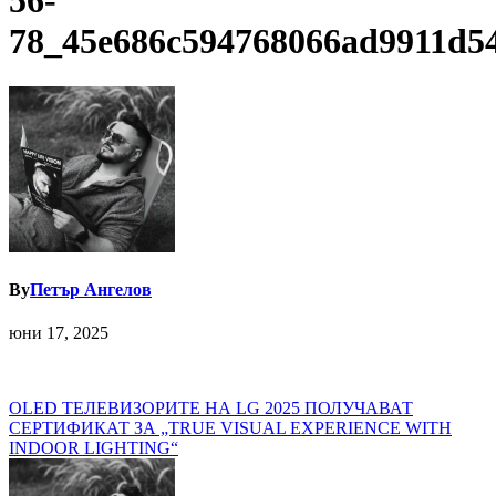
56-
78_45e686c594768066ad9911d5
By
Петър Ангелов
юни 17, 2025
Навигация
OLED ТЕЛЕВИЗОРИТЕ НА LG 2025 ПОЛУЧАВАТ
СЕРТИФИКАТ ЗА „TRUE VISUAL EXPERIENCE WITH
INDOOR LIGHTING“