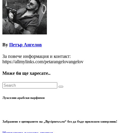
By
Петър Ангелов
За повече информация и контакт:
https://allmylinks.com/petarangelovangelov
Може би ще харесате..
Луксозни арабски парфюми
Забранено е цитирането на „Bgvipnews.eu“ без да бъде приложен хиперлинк!