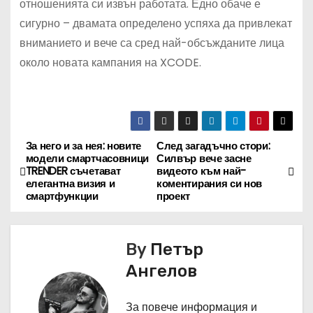
отношенията си извън работата. Едно обаче е
сигурно – двамата определено успяха да привлекат
вниманието и вече са сред най-обсъжданите лица
около новата кампания на XCODE.
За него и за нея: новите
След загадъчно стори:
Н
модели смартчасовници
Силвър вече засне
TRENDER съчетават
видеото към най-
а
елегантна визия и
коментирания си нов
смартфункции
проект
в
и
By
Петър
г
Ангелов
а
За повече информация и