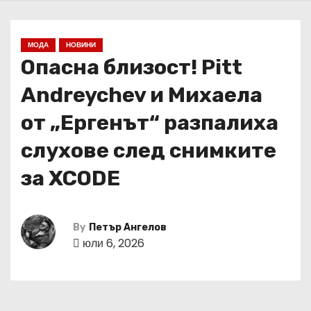
МОДА
НОВИНИ
Опасна близост! Pitt
Andreychev и Михаела
от „Ергенът“ разпалиха
слухове след снимките
за XCODE
By
Петър Ангелов
юли 6, 2026