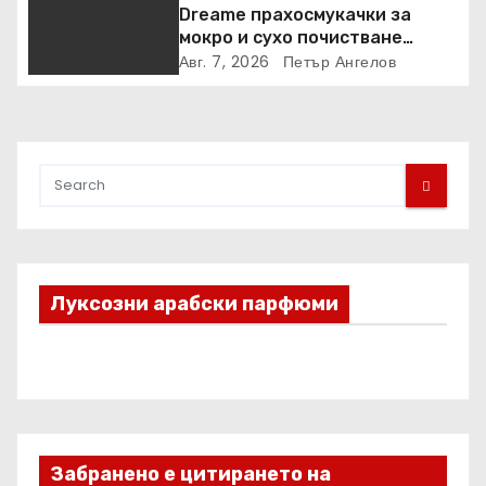
Dreame прахосмукачки за
мокро и сухо почистване
надхвърлиха 2 000 патентни
Авг. 7, 2026
Петър Ангелов
заявки в световен мащаб
Луксозни арабски парфюми
Забранено е цитирането на