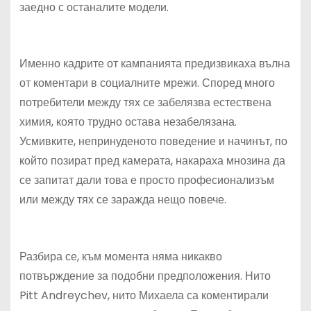
заедно с останалите модели.
Именно кадрите от кампанията предизвикаха вълна
от коментари в социалните мрежи. Според много
потребители между тях се забелязва естествена
химия, която трудно остава незабелязана.
Усмивките, непринуденото поведение и начинът, по
който позират пред камерата, накараха мнозина да
се запитат дали това е просто професионализъм
или между тях се заражда нещо повече.
Разбира се, към момента няма никакво
потвърждение за подобни предположения. Нито
Pitt Andreychev, нито Михаела са коментирали