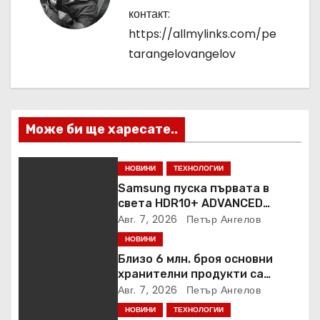
ц
контакт:
https://allmylinks.com/pe
и
tarangelovangelov
я
Може би ще харесате..
НОВИНИ
ТЕХНОЛОГИИ
Samsung пуска първата в
света HDR10+ ADVANCED
стрийминг услуга в Prime
Авг. 7, 2026
Петър Ангелов
Video
НОВИНИ
Близо 6 млн. броя основни
хранителни продукти са
закупени от „Кошница с
Авг. 7, 2026
Петър Ангелов
грижа“ в Kaufland от старта на
НОВИНИ
ТЕХНОЛОГИИ
кампанията