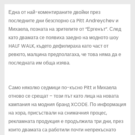
Една от най-коментираните двойки през
последните дни безспорно са Pitt Andreychev и
Михаела, позната на зрителите от “Ергенът”. След
като двамата се появиха заедно на модното шоу
HALF WALK, където дефилираха като част от
ревюто, малцина предполагаха, че това няма да е
последната им обща изява.
Само няколко седмици по-късно Pitt и Михаела
отново се срещат – този път като лица на новата
кампания на модния бранд XCODE. По информация
на хора, присъствали на снимачния процес,
рекламната продукция е продължила три дни, през
които двамата са работили почти непрекъснато