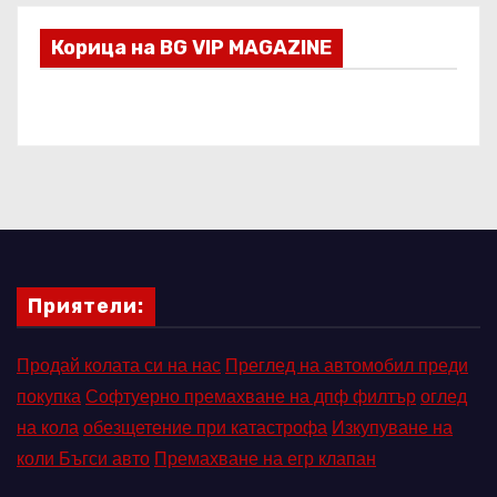
Корица на BG VIP MAGAZINE
Приятели:
Продай колата си на нас
Преглед на автомобил преди
покупка
Софтуерно премахване на дпф филтър
оглед
на кола
обезщетение при катастрофа
Изкупуване на
коли Бъгси авто
Премахване на егр клапан