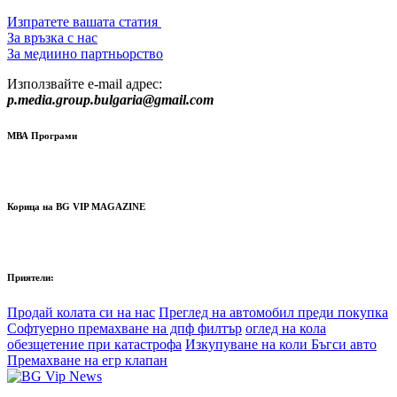
Изпратете вашата статия
За връзка с нас
За медиино партньорство
Използвайте e-mail адрес:
p.media.group.bulgaria@gmail.com
МВА Програми
Корица на BG VIP MAGAZINE
Приятели:
Продай колата си на нас
Преглед на автомобил преди покупка
Софтуерно премахване на дпф филтър
оглед на кола
обезщетение при катастрофа
Изкупуване на коли Бъгси авто
Премахване на егр клапан