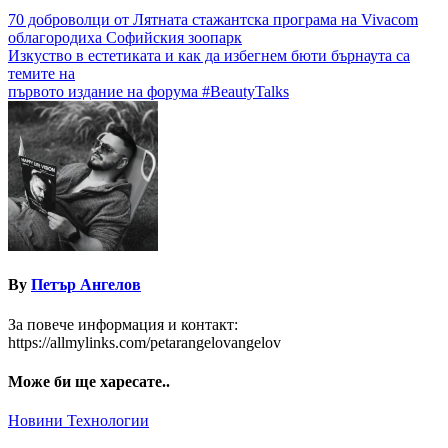
Навигация
70 доброволци от Лятната стажантска програма на Vivacom
облагородиха Софийския зоопарк
Изкуство в естетиката и как да избегнем бюти бърнаута са
темите на
първото издание на форума #BeautyTalks
By
Петър Ангелов
За повече информация и контакт:
https://allmylinks.com/petarangelovangelov
Може би ще харесате..
Новини
Технологии