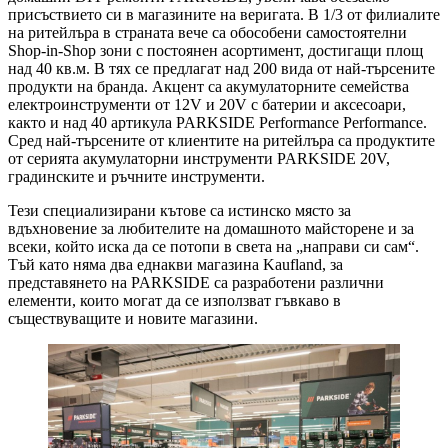
присъствието си в магазините на веригата. В 1/3 от филиалите
на ритейлъра в страната вече са обособени самостоятелни
Shop-in-Shop зони с постоянен асортимент, достигащи площ
над 40 кв.м. В тях се предлагат над 200 вида от най-търсените
продукти на бранда. Акцент са акумулаторните семейства
електроинструменти от 12V и 20V с батерии и аксесоари,
както и над 40 артикула PARKSIDE Performance Performance.
Сред най-търсените от клиентите на ритейлъра са продуктите
от серията акумулаторни инструменти PARKSIDE 20V,
градинските и ръчните инструменти.
Тези специализирани кътове са истинско място за
вдъхновение за любителите на домашното майсторене и за
всеки, който иска да се потопи в света на „направи си сам“.
Тъй като няма два еднакви магазина Kaufland, за
представянето на PARKSIDE са разработени различни
елементи, които могат да се използват гъвкаво в
съществуващите и новите магазини.