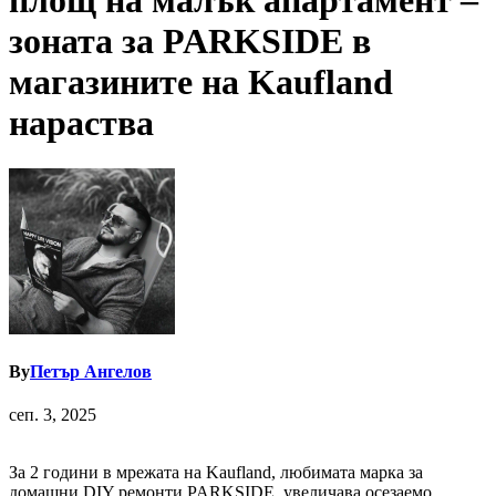
площ на малък апартамент –
зоната за PARKSIDE в
магазините на Kaufland
нараства
By
Петър Ангелов
сеп. 3, 2025
За 2 години в мрежата на Kaufland, любимата марка за
домашни DIY ремонти PARKSIDE, увеличава осезаемо