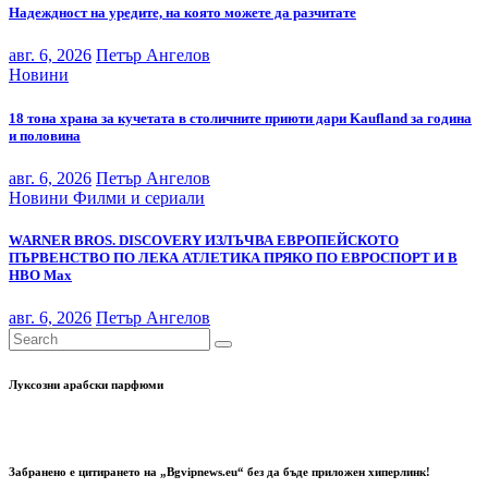
Надеждност на уредите, на която можете да разчитате
авг. 6, 2026
Петър Ангелов
Новини
18 тона храна за кучетата в столичните приюти дари Kaufland за година
и половина
авг. 6, 2026
Петър Ангелов
Новини
Филми и сериали
WARNER BROS. DISCOVERY ИЗЛЪЧВА ЕВРОПЕЙСКОТО
ПЪРВЕНСТВО ПО ЛЕКА АТЛЕТИКА ПРЯКО ПО ЕВРОСПОРТ И В
НВО Мах
авг. 6, 2026
Петър Ангелов
Луксозни арабски парфюми
Забранено е цитирането на „Bgvipnews.eu“ без да бъде приложен хиперлинк!