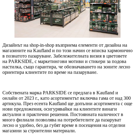
Дизайнът на shop-in-shop възприема елементи от дизайна на
магазините на Kaufland и по този начин се вписва хармонично
в познатото пазаруване. Забележителната визия в цветовете
на PARKSIDE, с маркетингови мотиви и стикери за подова
настилка, също гарантира, че обозначаването на зоните лесно
ориентира клиентите по време на пазаруване.
Собствената марка PARKSIDE се предлага в Kaufland и
онлайн от 2023 г., като асортиментът включва гама от над 300
артикула. През есента Kaufland ще допълни асортимента с още
нови предложения, осигурявайки на клиентите винаги
актуални и практични решения. Постоянната наличност в
много филиали позволява на потребителите да пазаруват
лесно и удобно, без да губят време в посещения на отделни
магазини за строителни материали.