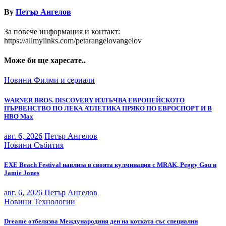
By
Петър Ангелов
За повече информация и контакт:
https://allmylinks.com/petarangelovangelov
Може би ще харесате..
Новини
Филми и сериали
WARNER BROS. DISCOVERY ИЗЛЪЧВА ЕВРОПЕЙСКОТО
ПЪРВЕНСТВО ПО ЛЕКА АТЛЕТИКА ПРЯКО ПО ЕВРОСПОРТ И В
НВО Мах
авг. 6, 2026
Петър Ангелов
Новини
Събития
EXE Beach Festival навлиза в своята кулминация с MRAK, Peggy Gou и
Jamie Jones
авг. 6, 2026
Петър Ангелов
Новини
Технологии
Dreame отбелязва Международния ден на котката със специални