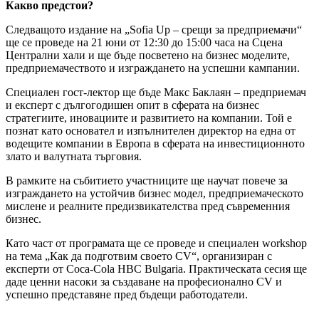
Какво предстои?
Следващото издание на „Sofia Up – срещи за предприемачи“
ще се проведе на 21 юни от 12:30 до 15:00 часа на Сцена
Централни хали и ще бъде посветено на бизнес моделите,
предприемачеството и изграждането на успешни кампании.
Специален гост-лектор ще бъде Макс Баклаян – предприемач
и експерт с дългогодишен опит в сферата на бизнес
стратегиите, иновациите и развитието на компании. Той е
познат като основател и изпълнителен директор на една от
водещите компании в Европа в сферата на инвестиционното
злато и валутната търговия.
В рамките на събитието участниците ще научат повече за
изграждането на устойчив бизнес модел, предприемаческото
мислене и реалните предизвикателства пред съвременния
бизнес.
Като част от програмата ще се проведе и специален workshop
на тема „Как да подготвим своето CV“, организиран с
експерти от Coca-Cola HBC Bulgaria. Практическата сесия ще
даде ценни насоки за създаване на професионално CV и
успешно представяне пред бъдещи работодатели.