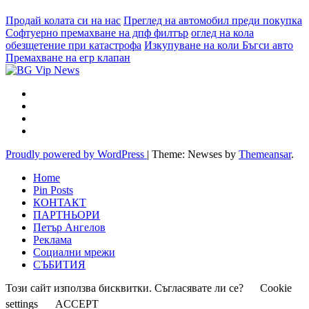
Продай колата си на нас
Преглед на автомобил преди покупка
Софтуерно премахване на дпф филтър
оглед на кола
обезщетение при катастрофа
Изкупуване на коли Бъгси авто
Премахване на егр клапан
Proudly powered by WordPress
|
Theme: Newses by
Themeansar
.
Home
Pin Posts
КОНТАКТ
ПАРТНЬОРИ
Петър Ангелов
Реклама
Социални мрежи
СЪБИТИЯ
Този сайт използва бисквитки. Съгласявате ли се?
Cookie
settings
ACCEPT