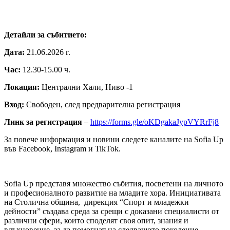
Детайли за събитието:
Дата:
21.06.2026 г.
Час:
12.30-15.00 ч.
Локация:
Централни Хали, Ниво -1
Вход:
Свободен, след предварителна регистрация
Линк за регистрация
–
https://forms.gle/oKDgakaJypVYRrFj8
За повече информация и новини следете каналите на Sofia Up
във Facebook, Instagram и TikTok.
Sofia Up представя множество събития, посветени на личното
и професионалното развитие на младите хора. Инициативата
на Столична община, дирекция “Спорт и младежки
дейности” създава среда за срещи с доказани специалисти от
различни сфери, които споделят своя опит, знания и
вдъхновение, за да помогнат на следващото поколение –