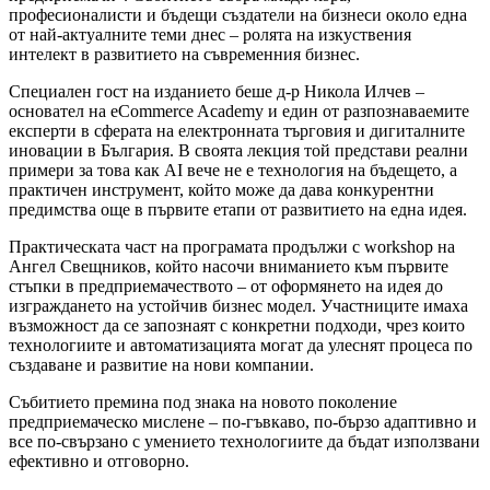
професионалисти и бъдещи създатели на бизнеси около една
от най-актуалните теми днес – ролята на изкуствения
интелект в развитието на съвременния бизнес.
Специален гост на изданието беше д-р Никола Илчев –
основател на eCommerce Academy и един от разпознаваемите
експерти в сферата на електронната търговия и дигиталните
иновации в България. В своята лекция той представи реални
примери за това как AI вече не е технология на бъдещето, а
практичен инструмент, който може да дава конкурентни
предимства още в първите етапи от развитието на една идея.
Практическата част на програмата продължи с workshop на
Ангел Свещников, който насочи вниманието към първите
стъпки в предприемачеството – от оформянето на идея до
изграждането на устойчив бизнес модел. Участниците имаха
възможност да се запознаят с конкретни подходи, чрез които
технологиите и автоматизацията могат да улеснят процеса по
създаване и развитие на нови компании.
Събитието премина под знака на новото поколение
предприемаческо мислене – по-гъвкаво, по-бързо адаптивно и
все по-свързано с умението технологиите да бъдат използвани
ефективно и отговорно.