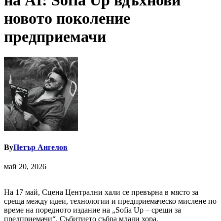
на AI: Sofia Up вдъхнови
новото поколение
предприемачи
By
Петър Ангелов
май 20, 2026
На 17 май, Сцена Централни хали се превърна в място за
среща между идеи, технологии и предприемаческо мислене по
време на поредното издание на „Sofia Up – срещи за
предприемачи“. Събитието събра млади хора,