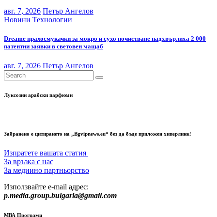
авг. 7, 2026
Петър Ангелов
Новини
Технологии
Dreame прахосмукачки за мокро и сухо почистване надхвърлиха 2 000
патентни заявки в световен мащаб
авг. 7, 2026
Петър Ангелов
Луксозни арабски парфюми
Забранено е цитирането на „Bgvipnews.eu“ без да бъде приложен хиперлинк!
Изпратете вашата статия
За връзка с нас
За медиино партньорство
Използвайте e-mail адрес:
p.media.group.bulgaria@gmail.com
МВА Програми