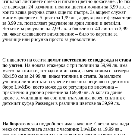
изпълват листовете с меко и плътно цветно докосване. До тях
се нареждат 24 различни нюанса цветни моливи за 3,99 лв., с
които всяка рисунка става още по-пъстра. За акцент служат
минимаркерите в 5 цвята за 1,99 лв., а двувърхите флумастери
за 3,99 лв. позволяват редуване на ярки линии и детайли.
Четките за рисуване на 2,99 лв. и блокчето с 40 листа за 3,99
лв. чакат следващото вдъхновение – било то картина за
училище или рисунка просто за удоволствие.
С идването на есента
домът постепенно се подрежда и става
по-уютен
. На новата етажерка с три полици за 59,99 лв. има
място на книжки, тетрадки и играчки, а мек килим с размери
80х150 см за 24,99 лв. внася топлина в стаята. За малките
ученици личният кът за учене е още по-специален с детското
бюро Liv&Bo, което може да се регулира по височина –
практично и удобно решение за 169,90 лв. А когато дойде
време за училищни лагери или пътувания, верен спътник е
детският куфар Passenger в различни цветове за 39,99 лв.
На бюрото
всяка подробност има значение. Светлината пада
меко от настолната лампа с часовник Liv&Bo за 19,99 лв.,
докато компютърните задачи стават по-лесни с мишката на