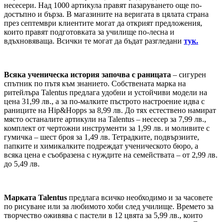
несесери. Над 1000 артикула правят пазаруването още по-
достъпно и бърза. В магазините на веригата в цялата страна
през септември клиентите могат да открият предложения,
които правят подготовката за училище по-лесна и
вдъхновяваща. Всички те могат да бъдат разгледани
тук.
Всяка ученическа история започва с раницата
– сигурен
спътник по пътя към знанието. Собствената марка на
ритейлъра Talentus предлага удобни и устойчиви модели на
цена 31,99 лв., а за по-малките пъстрото настроение идва с
раниците на Hip&Hopps за 8,99 лв. До тях естествено намират
място останалите артикули на Talentus – несесер за 7,99 лв.,
комплект от чертожни инструменти за 1,99 лв. и моливите с
гумичка – шест броя за 1,49 лв. Тетрадките, подвързиите,
папките и химикалките подреждат ученическото бюро, а
всяка цена е съобразена с нуждите на семействата – от 2,99 лв.
до 5,49 лв.
Марката Talentus
предлага всичко необходимо и за часовете
по рисуване или за любимото хоби след училище. Времето за
творчество оживява с пастели в 12 цвята за 5,99 лв., които