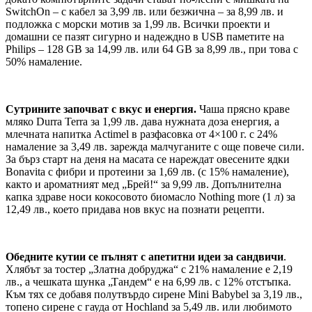
SwitchOn – с кабел за 3,99 лв. или безжична – за 8,99 лв. и
подложка с морски мотив за 1,99 лв. Всички проекти и
домашни се пазят сигурно и надеждно в USB паметите на
Philips – 128 GB за 14,99 лв. или 64 GB за 8,99 лв., при това с
50% намаление.
Сутрините започват с вкус и енергия.
Чаша прясно краве
мляко Durra Terra за 1,99 лв. дава нужната доза енергия, а
млечната напитка Actimel в разфасовка от 4×100 г. с 24%
намаление за 3,49 лв. зарежда малчуганите с още повече сили.
За бърз старт на деня на масата се нареждат овесените ядки
Bonavita с фибри и протеини за 1,69 лв. (с 15% намаление),
както и ароматният мед „Брей!“ за 9,99 лв. Допълнителна
капка здраве носи кокосовото биомасло Nothing more (1 л) за
12,49 лв., което придава нов вкус на познати рецепти.
Обедните кутии се пълнят с апетитни идеи за сандвичи
.
Хлябът за тостер „Златна добруджа“ с 21% намаление е 2,19
лв., а чешката шунка „Тандем“ е на 6,99 лв. с 12% отстъпка.
Към тях се добавя полутвърдо сирене Mini Babybel за 3,19 лв.,
топено сирене с гауда от Hochland за 5,49 лв. или любимото