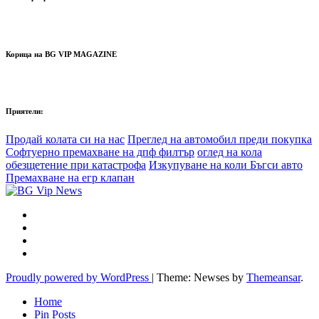
Корица на BG VIP MAGAZINE
Приятели:
Продай колата си на нас
Преглед на автомобил преди покупка
Софтуерно премахване на дпф филтър
оглед на кола
обезщетение при катастрофа
Изкупуване на коли Бъгси авто
Премахване на егр клапан
Proudly powered by WordPress
|
Theme: Newses by
Themeansar
.
Home
Pin Posts