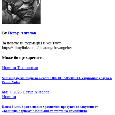
By
Петър Ангелов
За повече информация и контакт:
https://allmylinks.com/petarangelovangelov
Може би ще харесате..
Новини
Технологии
Samsung пуска първата в света HDR10+ ADVANCED стрийминг услуга в
Prime Video
авг. 7, 2026
Петър Ангелов
Новини
Близо 6 млн. броя основни хранителни продукти са закупени от
„Кошница с грижа“ в Kaufland от старта на кампанията