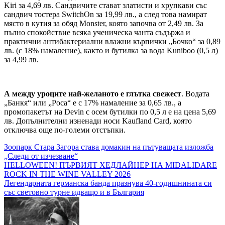
Kiri за 4,69 лв. Сандвичите стават златисти и хрупкави със
сандвич тостера SwitchOn за 19,99 лв., а след това намират
място в кутия за обяд Monster, която започва от 2,49 лв. За
пълно спокойствие всяка ученическа чанта съдържа и
практични антибактериални влажни кърпички „Бочко“ за 0,89
лв. (с 18% намаление), както и бутилка за вода Kuniboo (0,5 л)
за 4,99 лв.
А между уроците най-желаното е глътка свежест
. Водата
„Банкя“ или „Роса“ е с 17% намаление за 0,65 лв., а
промопакетът на Devin с осем бутилки по 0,5 л е на цена 5,69
лв. Допълнителни изненади носи Kaufland Card, която
отключва още по-големи отстъпки.
Навигация
Зоопарк Стара Загора става домакин на пътуващата изложба
„Следи от изчезване“
HELLOWEEN! ПЪРВИЯТ ХЕДЛАЙНЕР НА MIDALIDARE
ROCK IN THE WINE VALLEY 2026
Легендарната германска банда празнува 40-годишнината си
със световно турне идващо и в България