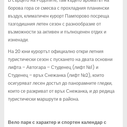
В сърцето на Родопите, там където ароматът на
борова гора се смесва с прохладния планински
въздух, климатичен курорт Пампорово посреща
тазгодишния летен сезон с разнообразие от
възможности за активен и пълноценен отдих и
изненади.
На 20 юни курортът официално откри летния
туристически сезон с пускането на двата основни
лифта – Автогара – Студенец (лифт №1) и
Студенец – връх Снежанка (лифт №2), които
осигуряват лесен достъп до панорамните гледки,
които се разкриват от връх Снежанка, и до редица
туристически маршрути в района.
Вело парк с характер и спортен календар с