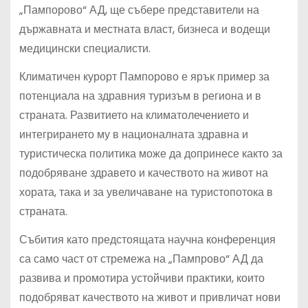
„Пампорово“ АД, ще събере представители на
държавната и местната власт, бизнеса и водещи
медицински специалисти.
Климатичен курорт Пампорово е ярък пример за
потенциала на здравния туризъм в региона и в
страната. Развитието на климатолечението и
интегрирането му в националната здравна и
туристическа политика може да допринесе както за
подобряване здравето и качеството на живот на
хората, така и за увеличаване на туристопотока в
страната.
Събития като предстоящата научна конференция
са само част от стремежа на „Пампрово“ АД да
развива и промотира устойчиви практики, които
подобряват качеството на живот и привличат нови