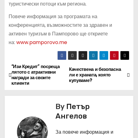
туристически потоци към региона.
Повече информация за програмата на
конференцията, възможностите за здравен и
активен туризъм в Пампорово ще откриете
на:
www.pamporovo.me
“Изи Кредит” посреща
Н
Качествена и безопасна
лятото с атрактивни
ли е храната, която
награди за своите
а
купуваме?
клиенти
в
By
Петър
и
Ангелов
г
За повече информация и
а