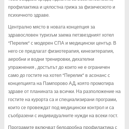
профилактика и цялостна грижа за физическото и
психичното здраве.
Централно място в новата концепция за
здравословен туризъм заема петзвездният хотел
“Перелик“ с модерен СПА и медицински център. В
него се предлагат физиотерапия, кинезитерапия,
аеробни и водни тренировки, дихателни
упражнения , достъпът до които не е ограничен
само до гостите на хотел “Перелик” в асонанс с
концепцията на Пампорово АД, която промотира
здраве от планината за всички. На разположение на
гостите на курорта са и специализирани програми,
които се провеждат под медицински контрол и са
съобразени с индивидуалните нужди на всеки гост.
Програмите включват белодробна профилактика с