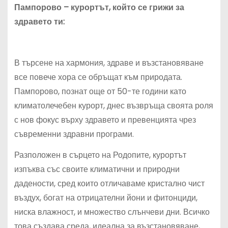
Пампорово – курортът, който се грижи за
здравето ти:
В търсене на хармония, здраве и възстановяване
все повече хора се обръщат към природата.
Пампорово, познат още от 50-те години като
климатолечебен курорт, днес възвръща своята роля
с нов фокус върху здравето и превенцията чрез
съвременни здравни програми.
Разположен в сърцето на Родопите, курортът
изпъква със своите климатични и природни
дадености, сред които отличаваме кристално чист
въздух, богат на отрицателни йони и фитонциди,
ниска влажност, и множество слънчеви дни. Всичко
това създава среда, идеална за възстановяване,