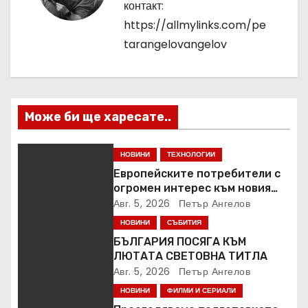
контакт:
ц
https://allmylinks.com/pe
tarangelovangelov
и
я
Може би ще харесате..
НОВИНИ
ТЕХНОЛОГИИ
Европейските потребители с
огромен интерес към новия
Samsung Galaxy Z Fold8
Авг. 5, 2026
Петър Ангелов
НОВИНИ
СЪБИТИЯ
БЪЛГАРИЯ ПОСЯГА КЪМ
ЛЮТАТА СВЕТОВНА ТИТЛА
Авг. 5, 2026
Петър Ангелов
НОВИНИ
ФИЛМИ И СЕРИАЛИ