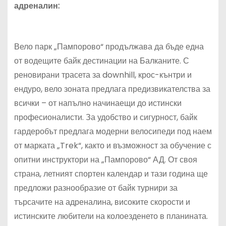
адреналин:
Вело парк „Пампорово“ продължава да бъде една
от водещите байк дестинации на Балканите. С
реновирани трасета за downhill, крос-кънтри и
ендуро, вело зоната предлага предизвикателства за
всички – от напълно начинаещи до истински
професионалисти. За удобство и сигурност, байк
гардеробът предлага модерни велосипеди под наем
от марката „Trek“, както и възможност за обучение с
опитни инструктори на „Пампорово“ АД. От своя
страна, летният спортен календар и тази година ще
предложи разнообразие от байк турнири за
търсачите на адреналина, високите скорости и
истинските любители на колоезденето в планината.