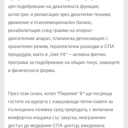
цел подобряване на дихателната функция,
антистрес и релаксация чрез дихателни техники,
движение и психоемоционален баланс,
рехабилитация след травми на опорно-
двигателния апарат, планинска детоксикация с
хранителен режим, терапевтични разходки и СПА
процедури, както и „Get Fit“ – активна фитнес
програма за подобряване на общия тонус, навиците
и физическата форма.
През този сезон, хотел “Перелик“ 5* ще посреща
гостите на курорта с изкушаващи летни пакети за
пълноценна почивка сред природата, с включени
комфортна нощувка със закуска, неограничен
достъп до модерния СПА център, ежедневна