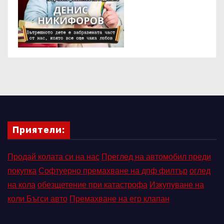
Приятели:
Продай колата си на нас
Преглед на автомобил преди
покупка
Софтуерно премахване на дпф филтър
оглед
на кола
обезщетение при катастрофа
Изкупуване на
коли Бъгси авто
Премахване на егр клапан