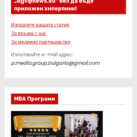
„Bgvipnews.eu“ без да бъде
приложен хиперлинк!
Изпратете вашата статия
За връзка с нас
За медиино партньорство
Използвайте e-mail адрес:
p.media.group.bulgaria@gmail.com
МВА Програми