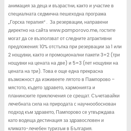
анимация за деца и възрастни, както и участие в
специалната седмична пешеходна програма
„Горска терапия“ . За резервации, направени
директно на сайта www.pamporovo.me, гостите
могат да се възползват от следните атрактивни
предложения: 10% отстъпка при резервации за 1 или
2 нощувки, както и промоционални пакети 3=2 (три
нощувки на цената на две) и 5=3 (пет нощувки на
цената на три). Това е още една прекрасна
възможност да изживеете лятото в Пампорово –
мястото, където здравето, хармонията и
планинските приключения се срещат. Съчетавайки
лечебната сила на природата с научнообоснован
подход към здравето, Пампорово се утвърждава
като водеща дестинация за здравословен и
климато-лечебен туризъм в България.