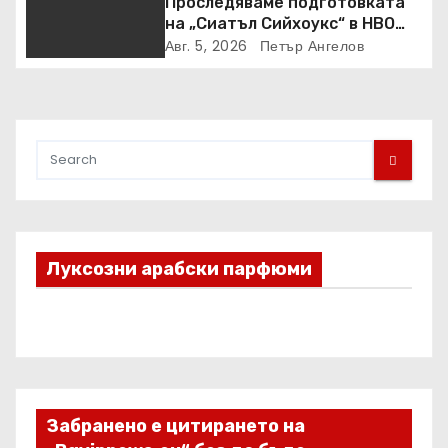
Проследяваме подготовката
на „Сиатъл Сийхоукс“ в HBO
Max
Авг. 5, 2026
Петър Ангелов
Луксозни арабски парфюми
Забранено е цитирането на