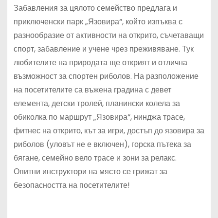
Забавления за цялото семейство предлага и
приключенски парк „Язовира“, който изпъква с
разнообразие от активности на открито, съчетаващи
спорт, забавление и учене чрез преживяване. Тук
любителите на природата ще открият и отлична
възможност за спортен риболов. На разположение
на посетителите са въжена градина с девет
елемента, детски тролей, планински колела за
обиколка по маршрут „Язовира“, нинджа трасе,
фитнес на открито, кът за игри, достъп до язовира за
риболов (уловът не е включен), горска пътека за
бягане, семейно вело трасе и зони за релакс.
Опитни инструктори на място се грижат за
безопасността на посетителите!