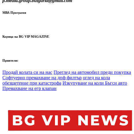
p.media.group.bulgaria@gmail.com
МВА Програми
Корица на BG VIP MAGAZINE
Приятели:
Продай колата си на нас
Преглед на автомобил преди покупка
Софтуерно премахване на дпф филтър
оглед на кола
обезщетение при катастрофа
Изкупуване на коли Бъгси авто
Премахване на егр клапан