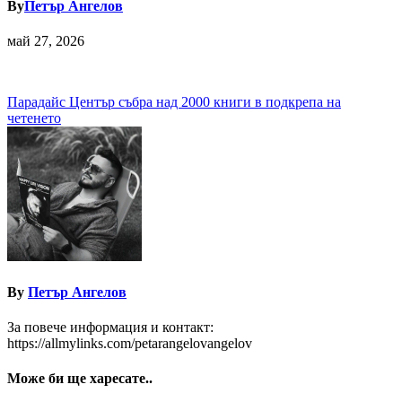
By
Петър Ангелов
май 27, 2026
Навигация
Парадайс Център събра над 2000 книги в подкрепа на
четенето
By
Петър Ангелов
За повече информация и контакт:
https://allmylinks.com/petarangelovangelov
Може би ще харесате..