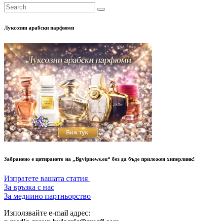
Луксозни арабски парфюми
Забранено е цитирането на „Bgvipnews.eu“ без да бъде приложен хиперлинк!
Изпратете вашата статия
За връзка с нас
За медиино партньорство
Използвайте e-mail адрес: