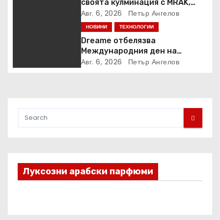
своята кулминация с MRAK,
Peggy Gou и Jamie Jones
Авг. 6, 2026
Петър Ангелов
НОВИНИ
ТЕХНОЛОГИИ
Dreame отбелязва
Международния ден на
котката със специални
Авг. 6, 2026
Петър Ангелов
предложения за по-чист
въздух в домовете с любимци
Луксозни арабски парфюми