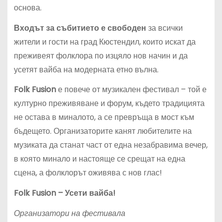
основа.
Входът за събитието е свободен
за всички
жители и гости на град Кюстендил, които искат да
преживеят фолклора по изцяло нов начин и да
усетят вайба на модерната етно вълна.
Folk Fusion
е повече от музикален фестивал – той е
културно преживяване и форум, където традицията
не остава в миналото, а се превръща в мост към
бъдещето. Организаторите канят любителите на
музиката да станат част от една незабравима вечер,
в която минало и настояще се срещат на една
сцена, а фолклорът оживява с нов глас!
Folk Fusion – Усети вайба!
Организатори на фестивала