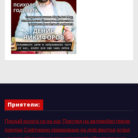
Приятели:
Продай колата си на нас
Преглед на автомобил преди
покупка
Софтуерно премахване на дпф филтър
оглед