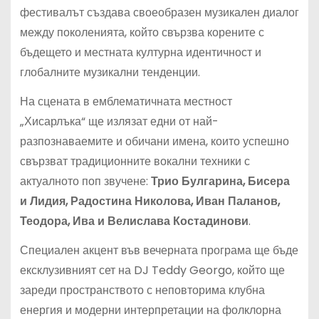
фестивалът създава своеобразен музикален диалог
между поколенията, който свързва корените с
бъдещето и местната културна идентичност и
глобалните музикални тенденции.
На сцената в емблематичната местност
„Хисарлъка“ ще излязат едни от най-
разпознаваемите и обичани имена, които успешно
свързват традиционните вокални техники с
актуалното поп звучене:
Трио Булгарина, Бисера
и Лидия, Радостина Николова, Иван Паланов,
Теодора, Ива и Велислава Костадинови
.
Специален акцент във вечерната програма ще бъде
ексклузивният сет на DJ Teddy Georgo, който ще
зареди пространството с неповторима клубна
енергия и модерни интерпретации на фолклорна