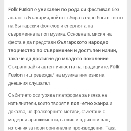
Folk Fusion
е
уникален по рода си фестивал
без
аналог в България, който събира в едно богатството
на българския фолклор и енергията на
съвременната поп музика. Основната мисия на
феста е да представи
българското народно
творчество по съвременен и достъпен начин,
така че да достигне до младото поколение
.
Съхранявайки автентичността на традициите,
Folk
Fusion
ги „превежда“ на музикалния език на
днешния слушател.
Събитието осигурява платформа за изява на
изпълнители, които творят в
поп-етно жанра
и
доказва, че фолклорните мотиви, съчетани с
модерни аранжименти, са жив и вдъхновяващ
източник за нови оригинални произведения. Така