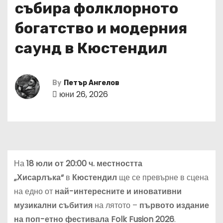
събира фолклорното
богатство и модерния
саунд в Кюстендил
By
Петър Ангелов
юни 26, 2026
На
18 юли от 20:00 ч.
местността
„Хисарлъка“
в
Кюстендил
ще се превърне в сцена
на едно от
най-интересните и иновативни
музикални събития
на лятото –
първото издание
на поп-етно фестивала Folk Fusion 2026
.