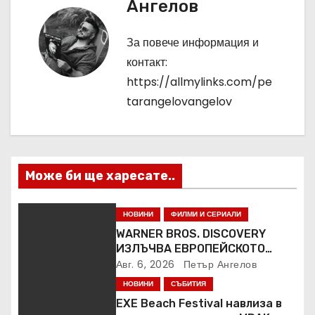
Ангелов
а
ц
За повече информация и
контакт:
и
https://allmylinks.com/pe
я
tarangelovangelov
Може би ще харесате..
НОВИНИ
ФИЛМИ И СЕРИАЛИ
WARNER BROS. DISCOVERY
ИЗЛЪЧВА ЕВРОПЕЙСКОТО
ПЪРВЕНСТВО ПО ЛЕКА
Авг. 6, 2026
Петър Ангелов
АТЛЕТИКА ПРЯКО ПО
НОВИНИ
СЪБИТИЯ
ЕВРОСПОРТ И В НВО Мах
EXE Beach Festival навлиза в