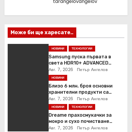
tarangelovangelov
я
Може би ще харесате..
НОВИНИ
ТЕХНОЛОГИИ
Samsung пуска първата в
света HDR10+ ADVANCED
стрийминг услуга в Prime
Авг. 7, 2026
Петър Ангелов
Video
НОВИНИ
Близо 6 млн. броя основни
хранителни продукти са
закупени от „Кошница с
Авг. 7, 2026
Петър Ангелов
грижа“ в Kaufland от старта на
НОВИНИ
ТЕХНОЛОГИИ
кампанията
Dreame прахосмукачки за
мокро и сухо почистване
надхвърлиха 2 000 патентни
Авг. 7, 2026
Петър Ангелов