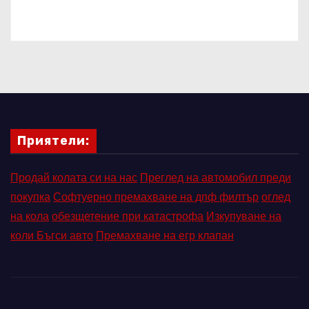
Приятели:
Продай колата си на нас
Преглед на автомобил преди
покупка
Софтуерно премахване на дпф филтър
оглед
на кола
обезщетение при катастрофа
Изкупуване на
коли Бъгси авто
Премахване на егр клапан