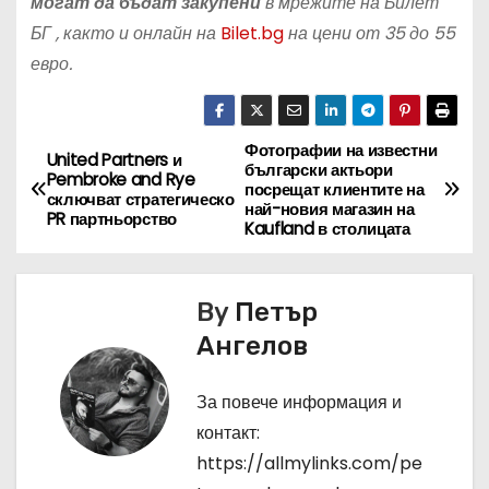
могат да бъдат закупени
в мрежите на Билет
БГ , както и онлайн на
Bilet.bg
на цени от 35 до 55
евро.
Фотографии на известни
Н
United Partners и
български актьори
Pembroke and Rye
посрещат клиентите на
а
сключват стратегическо
най-новия магазин на
PR партньорство
Kaufland в столицата
в
и
By
Петър
г
Ангелов
а
За повече информация и
ц
контакт:
https://allmylinks.com/pe
и