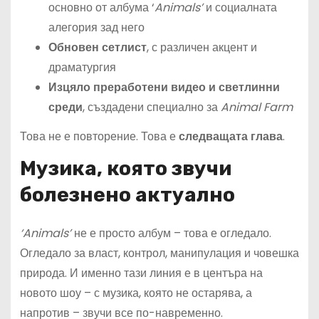
основно от албума ‘
Animals’
и социалната
алегория зад него
Обновен сетлист
, с различен акцент и
драматургия
Изцяло преработени видео и светлинни
среди
, създадени специално за
Animal Farm
Това не е повторение. Това е
следващата глава
.
Музика, която звучи
болезнено актуално
‘Animals’
не е просто албум – това е огледало.
Огледало за власт, контрол, манипулация и човешка
природа. И именно тази линия е в центъра на
новото шоу – с музика, която не остарява, а
напротив – звучи все по-навременно.