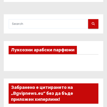
заявки в световен мащаб
Луксозни арабски парфюми
Забранено е цитирането на
„Bgvipnews.eu“ без да бъде
приложен хиперлинк!