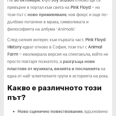
На
30 октомври
, клуб
Joy Station
отново ще се
превърне в портал към света на
Pink Floyd
– но
този път с
ново преживяване
, нов фокус и още по-
дълбоко потапяне в мрака, символиката и
философията на албума ‘
Animals’
.
След силния интерес към първата част,
Pink Floyd
History
идват отново в София, този път с
Animal
Farm
– еволюирала версия на спектакъла, който не
просто повтаря познатото, а
разгръща нови
пластове от музиката, визията и посланията
на
една от най-влиятелните групи в историята на рока.
Какво е различното този
път?
Ново сценично повествование
, вдъхновено