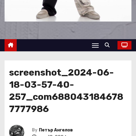
screenshot_2024-06-
18-03-57-40-
257_com688043184678
7777986
By
Петър Ангелов