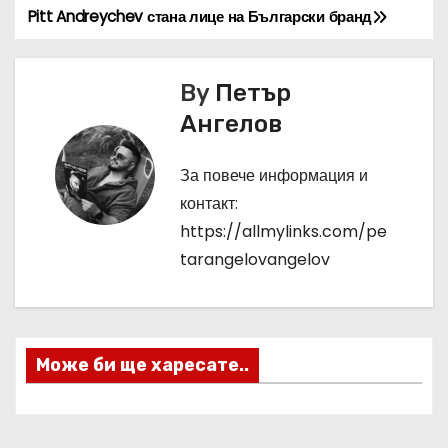
Pitt Andreychev стана лице на Български бранд
Н
а
By
Петър
в
Ангелов
и
За повече информация и
г
контакт:
а
https://allmylinks.com/pe
tarangelovangelov
ц
и
я
Може би ще харесате..