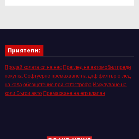
Приятели:
Продай колата си на нас
Преглед на автомобил преди
покупка
Софтуерно премахване на дпф филтър
оглед
на кола
обезщетение при катастрофа
Изкупуване на
коли Бъгси авто
Премахване на егр клапан