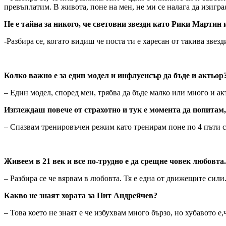
превъплатим. В живота, поне на мен, не ми се налага да изиграя
Не е тайна за никого, че световни звезди като Рики Мартин
-Разбира се, когато видиш че поста ти е харесан от такива звез
Колко важно е за един модел и инфлуенсър да бъде и актьор
– Един модел, според мен, трябва да бъде малко или много и ак
Изглеждаш повече от страхотно и тук е момента да попита
– Спазвам тренировъчен режим като тренирам поне по 4 пъти с
Живеем в 21 век и все по-трудно е да срещне човек любовта
– Разбира се че вярвам в любовта. Тя е една от движещите сили
Какво не знаят хората за Пит Андрейчев?
– Това което не знаят е че избухвам много бързо, но хубавото е