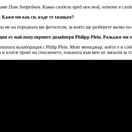
ят Пит Андрейчев. Какво сподели пред мен той, четете в след
. Кажи ми как си, къде те хващам?
аш ме на поредната ми фотосесия, за която ще разберете малко по
дин от най-популярните дизайнери Philipp Plein. Разкажи ми 
тяхната колаборация с Philip Plein. Моят мениджър, който е и со
а и излезе броят на списанието, поканата към мен не закъсня за 