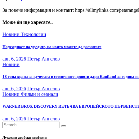
За повече информация и контакт: https://allmylinks.com/petarange
Може би ще харесате..
Новини
Технологии
Надеждност на уредите, на която можете да разчитате
авг. 6, 2026
Петър Ангелов
Новини
18 тона храна за кучетата в столичните приюти дари Kaufland за година и
авг. 6, 2026
Петър Ангелов
Новини
Филми и сериали
WARNER BROS. DISCOVERY ИЗЛЪЧВА ЕВРОПЕЙСКОТО ПЪРВЕНСТВ
авг. 6, 2026
Петър Ангелов
Луксозни арабски парфюми