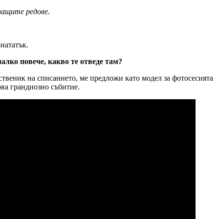
ващите редове.
-нататък.
малко повече, какво те отведе там?
бственик на списанието, ме предложи като модел за фотосесията
това грандиозно събитие.