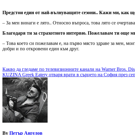
Предстои един от най-вълнуващите сезони.. Кажи ми, как щ
– За мен винаги е лято.. Относно въпроса, това лято се очертав
Благодаря ти за страхотното интервю. Пожелавам ти още м
– Това което си пожелавам е, на първо място здраве за мен, мо
добри и по откровени един към друг.
Навигация
Какво да гледаме по телевизионните канали на Warner Bros. Dis
KUZINA Greek Eatery отваря врати в сърцето на София през се
By
Петър Ангелов