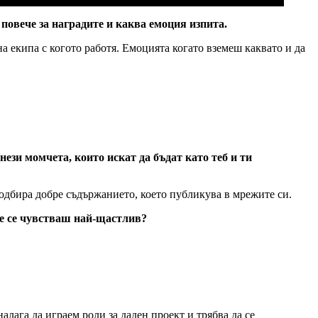
и повече за наградите и каква емоция изпита.
 на екипа с когото работя. Емоцията когато вземеш каквато и да
зи момчета, които искат да бъдат като теб и ти
 подбира добре съдържанието, което публикува в мрежите си.
ъде се чувстваш най-щастлив?
налага да играем роли за даден проект и трябва да се