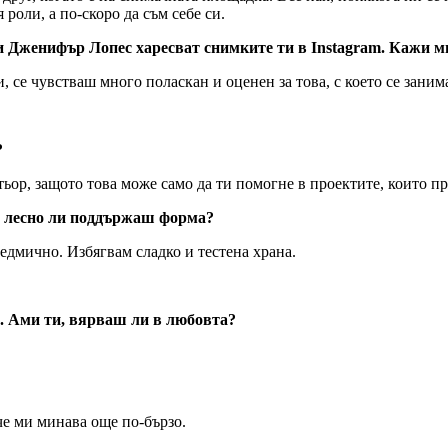
 роли, а по-скоро да съм себе си.
 и Дженифър Лопес харесват снимките ти в Instagram. Кажи ми
ди, се чувстваш много поласкан и оценен за това, с което се зани
?
тьор, защото това може само да ти помогне в проектите, които п
м, лесно ли поддържаш форма?
едмично. Избягвам сладко и тестена храна.
.. Ами ти, вярваш ли в любовта?
.
,че ми минава още по-бързо.