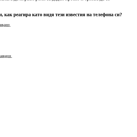
, как реагира като видя тези известия на телефона си?
маваш.
равиш.