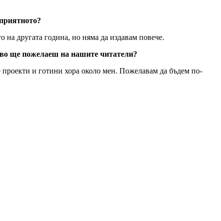
 приятното?
то на другата година, но няма да издавам повече.
акво ще пожелаеш на нашите читатели?
че проекти и готини хора около мен. Пожелавам да бъдем по-