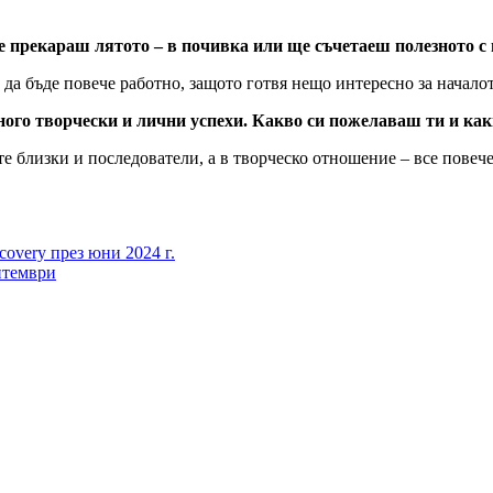
е прекараш лятото – в почивка или ще съчетаеш полезното с
а да бъде повече работно, защото готвя нещо интересно за начало
ного творчески и лични успехи. Какво си пожелаваш ти и к
ите близки и последователи, а в творческо отношение – все пове
covery през юни 2024 г.
птември