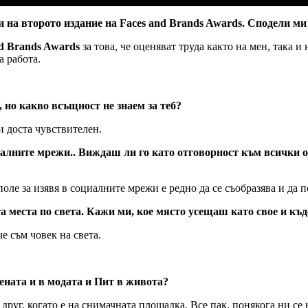
ади на второто издание на Faces and Brands Awards. Сподели м
d Brands Awards
за това, че оценяват труда както на мен, така и
а работа.
 но какво всъщност не знаем за теб?
 и доста чувствителен.
алните мрежи.. Виждаш ли го като отговорност към всички оне
поле за изявя в социалните мрежи е редно да се съобразява и да
та места по света. Кажи ми, кое място усещаш като свое и к
е съм човек на света.
ената и в модата и Пит в живота?
 друг, когато е на снимачната площадка. Все пак, понякога ни се 