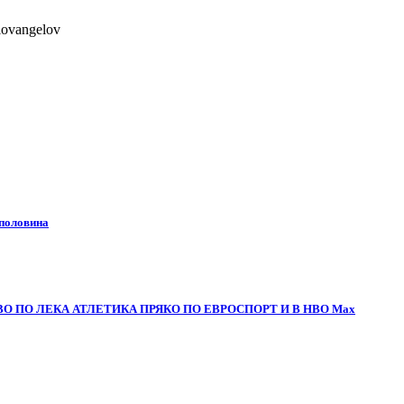
lovangelov
 половина
О ПО ЛЕКА АТЛЕТИКА ПРЯКО ПО ЕВРОСПОРТ И В НВО Мах