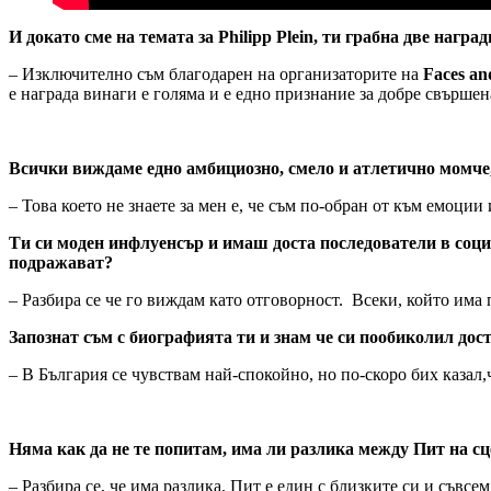
И докато сме на темата за Philipp Plein, ти грабна две нагр
– Изключително съм благодарен на организаторите на
Faces an
е награда винаги е голяма и е едно признание за добре свършен
Всички виждаме едно амбициозно, смело и атлетично момче,
– Това което не знаете за мен е, че съм по-обран от към емоции
Ти си моден инфлуенсър и имаш доста последователи в соци
подражават?
– Разбира се че го виждам като отговорност. Всеки, който има 
Запознат съм с биографията ти и знам че си пообиколил дос
– В България се чувствам най-спокойно, но по-скоро бих казал,ч
Няма как да не те попитам, има ли разлика между Пит на сц
– Разбира се, че има разлика. Пит е един с близките си и съвсем