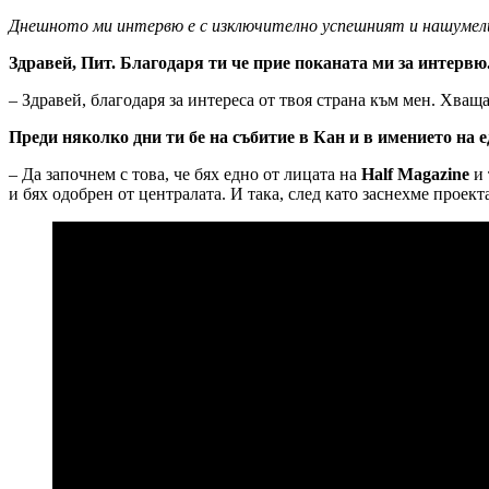
Днешното ми интервю е с изключително успешният и нашумели
Здравей, Пит. Благодаря ти че прие поканата ми за интервю
– Здравей, благодаря за интереса от твоя страна към мен. Хващ
Преди няколко дни ти бе на събитие в Кан и в имението на е
– Да започнем с това, че бях едно от лицата на
Half Magazine
и 
и бях одобрен от централата. И така, след като заснехме проект