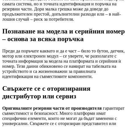
самата система, но и точната идентификация и поръчка на
резервни части. Дори малка грешка може да доведе до
продължителен престой, допълнителни разходи или – в най-
лошия случай – риск за потребителя.
Познаване на модела и серийния номер
– основа за всяка поръчка
Преди да поръчате каквато и да е част – било то бутон, датчик,
мотор или електронен модул – се уверете, че разполагате с
точната информация за модела на платформата и серийния ѝ
номер. Тези данни обикновено се намират на табелката на
устройството и са жизненоважни за правилната
идентификация на съвместимите компоненти.
Свържете се с оторизирания
дистрибутор или сервиз
Оригиналните резервни части от производителя
гарантират
съвместимост и безопасност. Много платформи имат
специфични елементи, които не могат да бъдат заменени с
универсални. Свържете се с оторизиран представител или