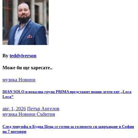
By
teddyiverson
Може би ще харесате..
музика
Новини
DIAN SOLO и вокална група PRIMA представят новия летен хит „Loca
Loca“
авг. 1, 2026
Петър Ангелов
музика
Новини
Събития
След триумфа в Будва Цеца се готви за голямото си завръщане в София
на 7 ноември