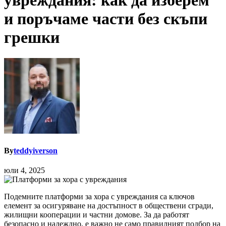
увреждания: как да изберем
и поръчаме части без скъпи
грешки
By
teddyiverson
юли 4, 2025
Подемните платформи за хора с увреждания са ключов
елемент за осигуряване на достъпност в обществени сгради,
жилищни кооперации и частни домове. За да работят
безопасно и надеждно, е важно не само правилният подбор на