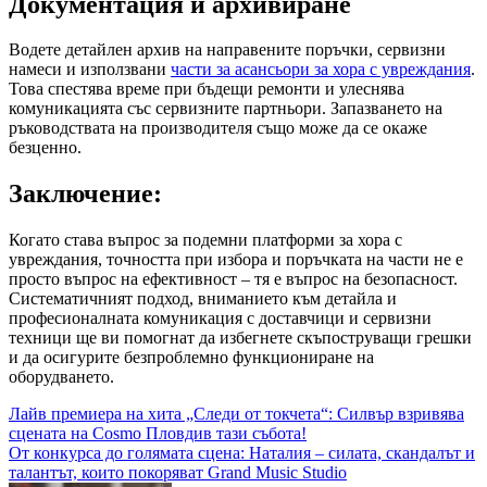
Документация и архивиране
Водете детайлен архив на направените поръчки, сервизни
намеси и използвани
части за асансьори за хора с увреждания
.
Това спестява време при бъдещи ремонти и улеснява
комуникацията със сервизните партньори. Запазването на
ръководствата на производителя също може да се окаже
безценно.
Заключение:
Когато става въпрос за подемни платформи за хора с
увреждания, точността при избора и поръчката на части не е
просто въпрос на ефективност – тя е въпрос на безопасност.
Систематичният подход, вниманието към детайла и
професионалната комуникация с доставчици и сервизни
техници ще ви помогнат да избегнете скъпоструващи грешки
и да осигурите безпроблемно функциониране на
оборудването.
Навигация
Лайв премиера на хита „Следи от токчета“: Силвър взривява
сцената на Cosmo Пловдив тази събота!
От конкурса до голямата сцена: Наталия – силата, скандалът и
талантът, които покоряват Grand Music Studio