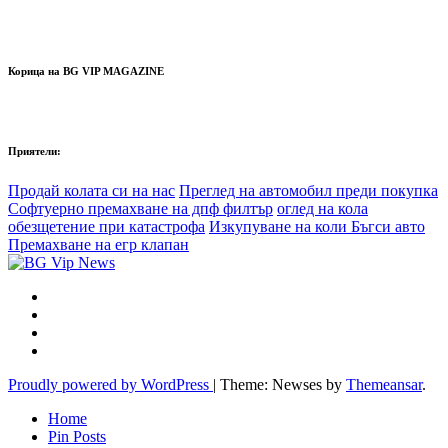
Корица на BG VIP MAGAZINE
Приятели:
Продай колата си на нас
Преглед на автомобил преди покупка
Софтуерно премахване на дпф филтър
оглед на кола
обезщетение при катастрофа
Изкупуване на коли Бъгси авто
Премахване на егр клапан
Proudly powered by WordPress
|
Theme: Newses by
Themeansar
.
Home
Pin Posts