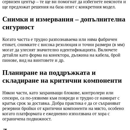
сервизен център – те ще ви помогнат да избегнете неясноти и
ще предложат решения на база опит с конкретния модел.
Снимки и измервания – допълнителна
сигурност
Когато частта е трудно разпознаваема или няма фабричен
етикет, снимките с висока резолюция и точни размери (в мм)
могат да улеснят значително идентификацията. Включете
детайли като форма на конектора, дължина на кабела, брой
пинове, вид на винтовете и др.
Планиране на поддръжката и
складиране на критични компоненти
Някои части, като захранващи блокове, контролери или
сензори, са по-уязвими към повреди и трудно се намират с
кратък срок за доставка. Добра практика е да се съхраняват
резервни бройки от критични компоненти на място, особено
когато платформата е ежедневно използвана от хора с
ограничена подвижност.