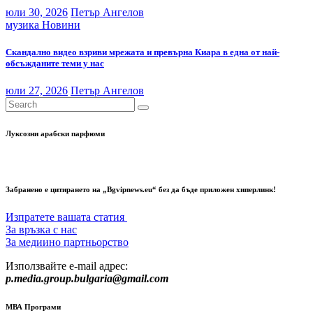
юли 30, 2026
Петър Ангелов
музика
Новини
Скандално видео взриви мрежата и превърна Киара в една от най-
обсъжданите теми у нас
юли 27, 2026
Петър Ангелов
Луксозни арабски парфюми
Забранено е цитирането на „Bgvipnews.eu“ без да бъде приложен хиперлинк!
Изпратете вашата статия
За връзка с нас
За медиино партньорство
Използвайте e-mail адрес:
p.media.group.bulgaria@gmail.com
МВА Програми