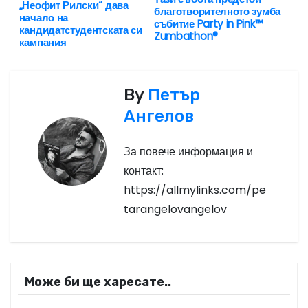
Н
„Неофит Рилски“ дава
благотворителното зумба
начало на
а
събитие Party in Pink™
кандидатстудентската си
Zumbathon®
кампания
в
и
By
Петър
г
Ангелов
а
За повече информация и
ц
контакт:
https://allmylinks.com/pe
и
tarangelovangelov
я
Може би ще харесате..