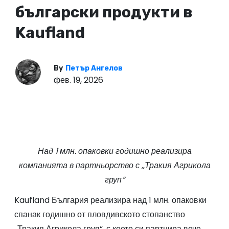
български продукти в
Kaufland
By
Петър Ангелов
фев. 19, 2026
Над 1 млн. опаковки годишно реализира
компанията в партньорство с „Тракия Агрикола
груп“
Kaufland България реализира над 1 млн. опаковки
спанак годишно от пловдивското стопанство
„Тракия Агрикола груп“, с което си партнира вече