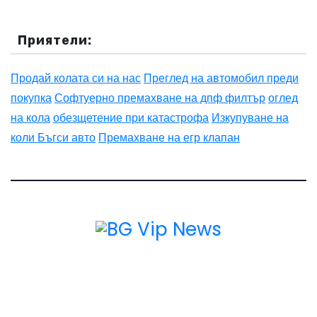
Приятели:
Продай колата си на нас
Преглед на автомобил преди
покупка
Софтуерно премахване на дпф филтър
оглед
на кола
обезщетение при катастрофа
Изкупуване на
коли Бъгси авто
Премахване на егр клапан