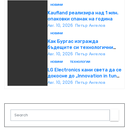
НОВИНИ
Kaufland реализира над 1 млн.
опаковки спанак на година
Авг. 10, 2026
Петър Ангелов
НОВИНИ
Как Бургас изгражда
бъдещите си технологични
специалисти още в училище?
Авг. 10, 2026
Петър Ангелов
НОВИНИ
ТЕХНОЛОГИИ
LG Electronics кани света да се
докосне до „Innovation in tune
with you“ на IFA 2026
Авг. 10, 2026
Петър Ангелов