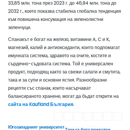
33,85 млн. тона през 2023 г. до 46,94 млн. тона до
2032 г., което показва стабилна глобална тенденция
към повишена консумация на зеленолистни
зеленчуци.
Спанакът е богат на желязо, витамини A, C и K,
магнезий, калий и антиоксиданти, които подпомагат
имунната система, здравето на очите, костите и
сърдечно-съдовата система. Той е универсален
продукт, подходящ както за свежи салати и смутита,
така и за супи и основни ястия. Разнообразни
рецепти със спанак, които насърчават
балансираното хранене, могат да бъдат открити на
сайта на Kaufland България.
Югозападният университет
Тази събота предстои