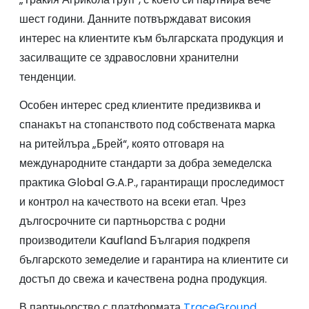
шест години. Данните потвърждават високия
интерес на клиентите към българската продукция и
засилващите се здравословни хранителни
тенденции.
Особен интерес сред клиентите предизвиква и
спанакът на стопанството под собствената марка
на ритейлъра „Брей“, която отговаря на
международните стандарти за добра земеделска
практика Global G.A.P., гарантиращи проследимост
и контрол на качеството на всеки етап. Чрез
дългосрочните си партньорства с родни
производители Kaufland България подкрепя
българското земеделие и гарантира на клиентите си
достъп до свежа и качествена родна продукция.
В партньорство с платформата
TraceGround