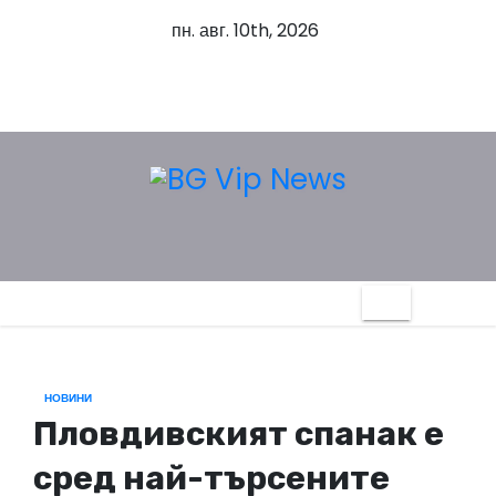
S
пн. авг. 10th, 2026
k
i
p
t
o
c
o
n
t
e
n
t
НОВИНИ
Пловдивският спанак е
сред най-търсените