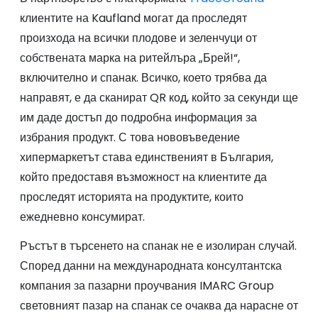
клиентите на Kaufland могат да проследят
произхода на всички плодове и зеленчуци от
собствената марка на ритейлъра „Брей!“,
включително и спанак. Всичко, което трябва да
направят, е да сканират QR код, който за секунди ще
им даде достъп до подробна информация за
избрания продукт. С това нововъведение
хипермаркетът става единственият в България,
който предоставя възможност на клиентите да
проследят историята на продуктите, които
ежедневно консумират.
Ръстът в търсенето на спанак не е изолиран случай.
Според данни на международната консултантска
компания за пазарни проучвания IMARC Group
световният пазар на спанак се очаква да нарасне от