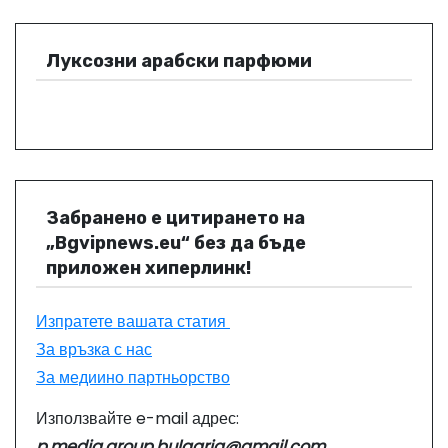
Луксозни арабски парфюми
Забранено е цитирането на
„Bgvipnews.eu“ без да бъде
приложен хиперлинк!
Изпратете вашата статия
За връзка с нас
За медиино партньорство
Използвайте e-mail адрес:
p.media.group.bulgaria@gmail.com