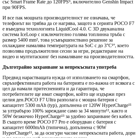
със Smart Frame Rate до 120FPS⁹, включително Genshin Impact
при 90FPS.
И все пак мощната производителност не означава, че
телефонът ви трябва да се нагрява, защото в серията POCO F7
е въведена технологията LiquidCool 4.0. С 3D двуканална
система IceLoop с изключително голяма топлинна тръба с
размер 5400 mm², това усъвършенствано решение за
охлаждане намалява температурата на SoC с до 3°C¹º, което
позволява продължителни сесии за игри, редактиране на
видео и мултитаскинг без намаляване на производителността.
Дълготрайно захранване за непрекъсната употреба
Предвид нарастващата нужда от използването на смартфон,
свръхефективната работа на батерията е по-важна от всякога с
цел да намали притесненията и да гарантира, че
потребителите ще имат смартфон, който ще издържи през
целия ден.POCO F7 Ultra разполага с мощна батерия с
капацитет 5300 mAh (typ), допълнена от 120W HyperCharge¹¹
за ултрабързо 100% зареждане само за 34 минути¹², както и
50W безжично HyperCharge¹³ за удобно захранване без кабел.
В същото време POCO F7 Pro е оборудван с батерия с
капацитет 6000mAh (типична), допълнена с 90W
HyperCharge¹¹, за да осигури часове непрекъсната работа, дори