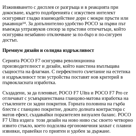
Изживяването с дисплея се разгръща и в реакцията при
докосване, където подобренията с изкуствен интелект
осигуряват гладко взаимодействие дори с мокри пръсти или
ръкавици¹⁴. За допълнително удобство POCO за първи път
въвежда ултразвуков сензор за пръстови отпечатъци, който
осигурява незабавно отключване за по-бърз и по-сигурен
достъп.
Премиум дизайн и солидна издръжливост
Серията POCO F7 осигурява революционна
производителност и дизайн, който наистина въплъщава
същността на флагман. С перфектното съчетание на естетика
и издръжливост тези устройства поставят нов критерий в
първокласната изработка.
Създадени, за да пленяват, POCO F7 Ultra и POCO F7 Pro се
отличават с усъвършенствана гланцово-матова изработка на
стъклените си задни покрития. Горната половина на гърба
блести с гланцово покритие, докато долната контрастира с
матов ефект, създавайки поразителен визуален баланс. POCO
F7 Ultra издига този дизайн на ново ниво със своето четворно
извито стъкло, което подсилва ергономичния захват с плавни
извивки, правейки го приятен и удобен за държане.