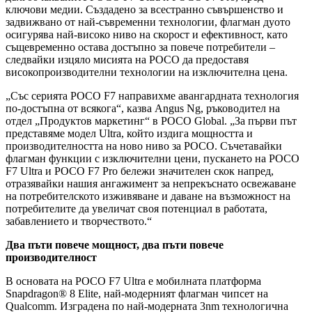
ключови медии. Създадено за всестранно съвършенство и
задвижвано от най-съвременни технологии, флагман дуото
осигурява най-високо ниво на скорост и ефективност, като
същевременно остава достъпно за повече потребители –
следвайки изцяло мисията на POCO да предоставя
високопроизводителни технологии на изключителна цена.
„Със серията POCO F7 направихме авангардната технология
по-достъпна от всякога“, казва Angus Ng, ръководител на
отдел „Продуктов маркетинг“ в POCO Global. „За първи път
представяме модел Ultra, който издига мощността и
производителността на ново ниво за POCO. Съчетавайки
флагман функции с изключителни цени, пускането на POCO
F7 Ultra и POCO F7 Pro бележи значителен скок напред,
отразявайки нашия ангажимент за непрекъснато освежаване
на потребителското изживяване и даване на възможност на
потребителите да увеличат своя потенциал в работата,
забавлението и творчеството.“
Два пъти повече мощност, два пъти повече
производителност
В основата на POCO F7 Ultra е мобилната платформа
Snapdragon® 8 Elite, най-модерният флагман чипсет на
Qualcomm. Изградена по най-модерната 3nm технологична