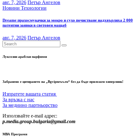
авг. 7, 2026
Петър Ангелов
Новини
Технологии
Dreame прахосмукачки за мокро и сухо почистване надхвърлиха 2 000
патентни заявки в световен мащаб
авг. 7, 2026
Петър Ангелов
Луксозни арабски парфюми
Забранено е цитирането на „Bgvipnews.eu“ без да бъде приложен хиперлинк!
Изпратете вашата статия
За връзка с нас
За медиино партньорство
Използвайте e-mail адрес:
p.media.group.bulgaria@gmail.com
МВА Програми