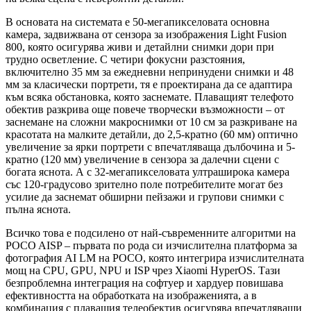
В основата на системата е 50-мегапикселовата основна
камера, задвижвана от сензора за изображения Light Fusion
800, която осигурява живи и детайлни снимки дори при
трудно осветление. С четири фокусни разстояния,
включително 35 мм за ежедневни непринудени снимки и 48
мм за класически портрети, тя е проектирана да се адаптира
към всяка обстановка, която заснемате. Плаващият телефото
обектив разкрива още повече творчески възможности – от
заснемане на сложни макроснимки от 10 см за разкриване на
красотата на малките детайли, до 2,5-кратно (60 мм) оптично
увеличение за ярки портрети с впечатляваща дълбочина и 5-
кратно (120 мм) увеличение в сензора за далечни сцени с
богата яснота. А с 32-мегапикселовата ултраширока камера
със 120-градусово зрително поле потребителите могат без
усилие да заснемат обширни пейзажи и групови снимки с
пълна яснота.
Всичко това е подсилено от най-съвременните алгоритми на
POCO AISP – първата по рода си изчислителна платформа за
фотография AI LM на POCO, която интегрира изчислителната
мощ на CPU, GPU, NPU и ISP чрез Xiaomi HyperOS. Тази
безпроблемна интеграция на софтуер и хардуер повишава
ефективността на обработката на изображенията, а в
комбинация с плаващия телеобектив осигурява впечатляващи