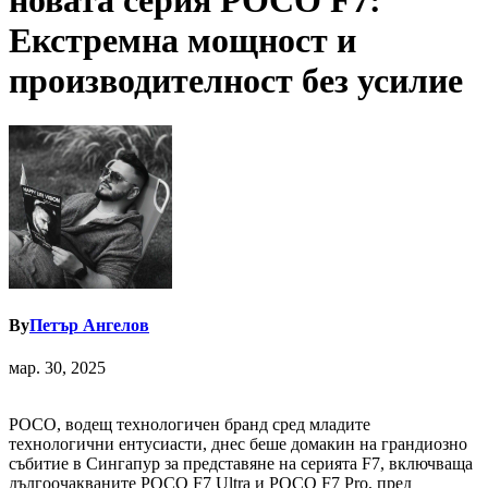
новата серия POCO F7:
Екстремна мощност и
производителност без усилие
By
Петър Ангелов
мар. 30, 2025
POCO, водещ технологичен бранд сред младите
технологични ентусиасти, днес беше домакин на грандиозно
събитие в Сингапур за представяне на серията F7, включваща
дългоочакваните POCO F7 Ultra и POCO F7 Pro, пред