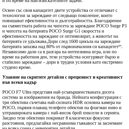
и по време на най-взискателните задачи.
Освен със своя капацитет двете устройства се отличават с
технологии за зареждане от следващо поколение, които
повишават ефективността и дълготрайността. Благодарение
на съвместната работа на чипсета за зареждане POCO Surge P3
и чипсета на батерията POCO Surge G1 скоростта и
ефективността на зареждане се оптимизират, а животът на
батерията се удължава.Дори след 1600 цикъла на зареждане
батерията запазва над 80% от първоначалния си капацитет¹º.
Независимо дали са в разгара на интензивна игра, или по
време на работния ден, тези устройства осигуряват бързо и
стабилно зареждане – дори в трудни условия като екстремно
студено време.
Улавяне на скритите детайли с прецизност и креативност
във всеки кадър
POCO F7 Ultra представя най-усъвършенстваната досега
система за изображения на бранда. Нейната конфигурация с
три обектива съчетава най-силната HDR основна камера на
POCO, първия плаващ телефото обектив на флагман ниво и
ултрашироката камера с най-висок брой пиксели в серията.
Заедно тези обективи покриват 8 класически фокусни
разстояния, предлагайки несравнима гъвкавост за заснемане
на всяка сцена с невероятни детайли.