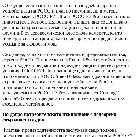
С безупречен дизайн на горната си част, дебютиращ в
устройствата на POCO и плавно преминаващ в матова
метална рамка, POCO F7 Ultra и POCO F7 Pro излъчват ново
ниво на изтънченост. Цялостният външен вид се допълва от
дизайна на кръговата сегментация и декорния пръстен от
алуминий от аерокосмически клас около камерата, които
подчертават симетрията, като същевременно предизвикват
усещане за скорост и мощ.
Създадена, за да устои на ежедневните предизвикателства,
серията POCO F7 притежава рейтинг IP68 за устойчивост на
прах и вода¹⁵, предлагайки надеждна защита при екстремни
условия. POCO F7 Ultra прави още една крачка напред в
издръжливостта с POCO Shield Glass, най-здравата защита на
екрана, която някога е имало в устройство на POCO,
предпазвайки го от изпускане и надраскване –
междувременно POCO F7 Pro се възползва от Corning®
Gorilla® Glass 7i, предлагайки подсилена издръжливост за
ежедневна устойчивост.
По-добро потребителското изживяване с подобрена
свързаност и аудио
Флагман производителността заслужава също толкова
впечатляващо потребителско изживяване, а серията POCO F7