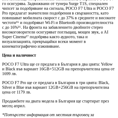
го осигурява. Задвижвани от тунера Surge T1S, специален
чипсет за подобряване на сигнала, POCO F7 Ultra и POCO F7
Pro предлагат значителни подобрения в свързаността, като
повишават мобилната скорост с до 37% в средните и високите
честоти¹⁶ и подобряват Wi-Fi и Bluetooth производителността
с до 16%¹⁶. На фронта на забавлението двойните стерео
високоговорители осигуряват поглъщащ, мощен звук, а AI
Super Cinema¹⁷ подобрява както аудиото, така и
визуализацията, превръщайки всеки момент в
кинематографично изживяване.
Цена и наличност
POCO F7 Ultra ще се предлага в България в два цвята: Yellow
и Black във вариант 16GB+512GB на препоръчителна цена от
1699 лв.
POCO F7 Pro ще се предлага в България в три цвята: Black,
Silver и Blue във вариант 12GB+256GB на препоръчителна
цена от 1179 лв.
Продажбите на двата модела в България ще стартират през
месец април.
*Потърсете информация от местния търговец за