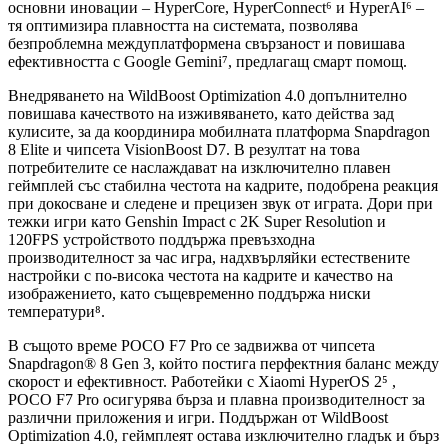
основни иновации – HyperCore, HyperConnect⁶ и HyperAI⁶ –
тя оптимизира плавността на системата, позволява
безпроблемна междуплатформена свързаност и повишава
ефективността с Google Gemini⁷, предлагащ смарт помощ.
Внедряването на WildBoost Optimization 4.0 допълнително
повишава качеството на изживяването, като действа зад
кулисите, за да координира мобилната платформа Snapdragon
8 Elite и чипсета VisionBoost D7. В резултат на това
потребителите се наслаждават на изключително плавен
геймплей със стабилна честота на кадрите, подобрена реакция
при докосване и следене и прецизен звук от играта. Дори при
тежки игри като Genshin Impact с 2K Super Resolution и
120FPS устройството поддържа превъзходна
производителност за час игра, надхвърляйки естествените
настройки с по-висока честота на кадрите и качество на
изображението, като същевременно поддържа ниски
температури⁸.
В същото време POCO F7 Pro се задвижва от чипсета
Snapdragon® 8 Gen 3, който постига перфектния баланс между
скорост и ефективност. Работейки с Xiaomi HyperOS 2⁵ ,
POCO F7 Pro осигурява бърза и плавна производителност за
различни приложения и игри. Поддържан от WildBoost
Optimization 4.0, геймплеят остава изключително гладък и бърз