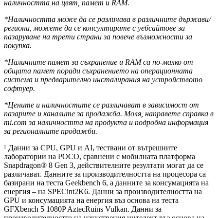
наличността на цвят, памет и RAM.
*Наличността може да се различава в различните държави/
региони, можете да се консултирате с уебсайтове за
пазаруване на трети страни за повече възможности за
покупка.
*Наличните памет за съхранение и RAM са по-малко от
общата памет поради съхранението на операционната
система и предварително инсталирания на устройството
софтуер.
*Цените и наличностите се различават в зависимост от
пазарите и каналите за продажба. Моля, направете справка в
mi.com за наличността на продукта и подробна информация
за регионалните продажби.
¹ Данни за CPU, GPU и AI, тествани от вътрешните
лаборатории на POCO, сравнени с мобилната платформа
Snapdragon® 8 Gen 3, действителните резултати могат да се
различават. Данните за производителността на процесора са
базирани на теста Geekbench 6, а данните за консумацията на
енергия – на SPECint2K6. Данни за производителността на
GPU и консумацията на енергия въз основа на теста
GFXbench 5 1080P AztecRuins Vulkan. Данни за
производителността на изкуствения интелект въз основа на