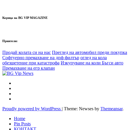
Корица на BG VIP MAGAZINE
Приятели:
Продай колата си на нас
Преглед на автомобил преди покупка
Софтуерно премахване на дпф филтър
оглед на кола
обезщетение при катастрофа
Изкупуване на коли Бъгси авто
Премахване на егр клапан
Proudly powered by WordPress
|
Theme: Newses by
Themeansar
.
Home
Pin Posts
КОНТАКТ