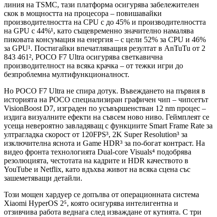
линия на TSMC, тази платформа осигурява забележителен
скок в мощността на процесора – повишавайки
производителността на CPU с до 45% и производителността
на GPU с 44%¹, като същевременно значително намалява
пиковата консумация на енергия – с цели 52% за CPU и 46%
за GPU¹. Постигайки впечатляващия резултат в AnTuTu от 2
843 461², POCO F7 Ultra осигурява светкавична
производителност на всяка крачка – от тежки игри до
безпроблемна мултифункционалност.
Но POCO F7 Ultra не спира дотук. Въвеждането на първия в
историята на POCO специализиран графичен чип – чипсетът
VisionBoost D7, изграден по усъвършенстван 12 nm процес –
издига визуалните ефекти на съвсем ново ниво. Геймплеят се
усеща невероятно завладяващ с функциите Smart Frame Rate за
ултрагладка скорост от 120FPS³, 2K Super Resolution³ за
изключителна яснота и Game HDR³ за по-богат контраст. На
видео фронта технологията Dual-core Visuals⁴ подобрява
резолюцията, честотата на кадрите и HDR качеството в
YouTube и Netflix, като вдъхва живот на всяка сцена със
зашеметяващи детайли.
Този мощен хардуер се допълва от операционната система
Xiaomi HyperOS 2⁵, която осигурява интелигентна и
отзивчива работа веднага след изваждане от кутията. С три