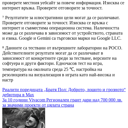
проверете местния уебсайт за повече информация. Изисква се
интернет връзка. Проверете отговорите за точност.
⁷ Резултатите за илюстративни цели могат да се различават.
Проверете отговорите за точност. Изисква се връзка с
интернет и съвместима операционна система. Наличността
може да се различава в зависимост от устройството, страната
и езика. Google и Gemini са търговски марки на Google LLC.
⁸ Данните са тествани от вътрешните лаборатории на POCO.
Действителните резултати могат да се различават в
зависимост от конкретните среди за тестване, версиите на
софтуера и други фактори. Едночасов тест на игра,
температура на околната среда 25 ℃, настройка на
резолюцията на визуализация в играта като най-висока и
настр
Навигация
Риалити поредицата „Братя Пол: Доброто, лошото и грозното“
дебютира в Max
За 10 години Vivacom Регионален грант дари над 700 000 лв.
за значими проекти от цялата страна