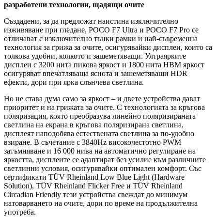
разработени технологии, щадящи очите
Създадени, за да предложат наистина изключително
изживяване при гледане, POCO F7 Ultra и POCO F7 Pro се
отличават с изключително тънки рамки и най-съвременна
технология за грижа за очите, осигурявайки дисплеи, които са
толкова удобни, колкото и зашеметяващи. Ултраярките
дисплеи с 3200 нита пикова яркост и 1800 нита HBM яркост
осигуряват впечатляваща яснота и зашеметяващи HDR
ефекти, дори при ярка слънчева светлина.
Но не става дума само за яркост – и двете устройства дават
приоритет и на грижата за очите. С технологията за кръгова
поляризация, която преобразува линейно поляризираната
светлина на екрана в кръгова поляризирана светлина,
дисплеят наподобява естествената светлина за по-удобно
взиране. В съчетание с 3840Hz високочестотно PWM
затъмняване и 16 000 нива на автоматично регулиране на
яркостта, дисплеите се адаптират без усилие към различните
светлинни условия, осигурявайки оптимален комфорт. Със
сертификати TÜV Rheinland Low Blue Light (Hardware
Solution), TÜV Rheinland Flicker Free и TÜV Rheinland
Circadian Friendly тези устройства свеждат до минимум
натоварването на очите, дори по време на продължителна
употреба.