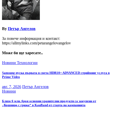
By
Петър Ангелов
За повече информация и контакт:
https://allmylinks.com/petarangelovangelov
Може би ще харесате..
Новини
Технологии
Samsung пуска първата в света HDR10+ ADVANCED стрийминг услуга в
Prime Video
авг. 7, 2026
Петър Ангелов
Новини
Близо 6 млн. броя основни хранителни продукти са закупени от
„Кошница с грижа“ в Kaufland от старта на кампанията