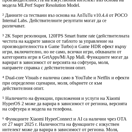
модела MLPerf Super Resolution Model.
² Данните са тествани въз основа на AnTuTu v10.4.4 от POCO
Internal Labs. Действителните резултати могат да се
различават.
³ 2K Super резолюция, 120FPS Smart frame rate (действителната
честота на кадрите зависи от таблото за управление на
производителността в Game Turbo) и Game HDR ефект върху
игри, включително, но не само, всички игри, обхванати от
категорията игри в GetApps/Mi App Mall. Функциите могат да
варират в зависимост от версията на софтуера, моля,
направете справка с действителния опит.
⁴ Dual-core Visuals е налична само в YouTube и Netflix и ефекти
при определени сценарии, моля, обърнете се към
действителния опит.
⁵ Наличието на функции, приложения и услуги на Xiaomi
HyperOS 2 може да варира в зависимост от региона, версията
на софтуера и модела на телефона.
⁶ Функциите Xiaomi HyperConnect и AI са налични чрез OTA
от 27 март 2025 г. Наличността на функциите с изкуствен
интелект може да варира в зависимост от региона. Моля,