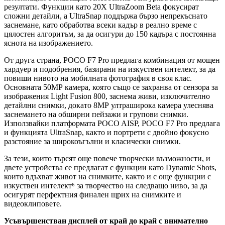
резултати. Функции като 20X UltraZoom Beta фокусират
сложни детайли, а UltraSnap поддържа бързо непрекъснато
заснемане, като обработва всеки кадър в реално време с
цялостен алгоритъм, за да осигури до 150 кадъра с постоянна
яснота на изображението.
От друга страна, POCO F7 Pro предлага комбинация от мощен
хардуер и подобрения, базирани на изкуствен интелект, за да
повиши нивото на мобилната фотография в своя клас.
Основната 50МР камера, която също се захранва от сензора за
изображения Light Fusion 800, заснема живи, изключително
детайлни снимки, докато 8МР ултраширока камера улеснява
заснемането на обширни пейзажи и групови снимки.
Използвайки платформата POCO AISP, POCO F7 Pro предлага
и функцията UltraSnap, както и портрети с двойно фокусно
разстояние за широкоъгълни и класически снимки.
За тези, които търсят още повече творчески възможности, и
двете устройства се предлагат с функции като Dynamic Shots,
които вдъхват живот на снимките, както и с още функции с
изкуствен интелект⁶ за творчество на следващо ниво, за да
осигурят перфектния финален щрих на снимките и
видеоклиповете.
Усъвършенстван дисплей от край до край с внимателно